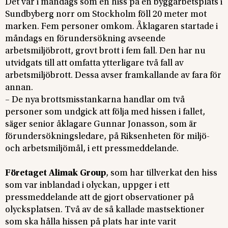
Det var i måndags som en hiss på en byggarbetsplats i
Sundbyberg norr om Stockholm föll 20 meter mot
marken. Fem personer omkom. Åklagaren startade i
måndags en förundersökning avseende
arbetsmiljöbrott, grovt brott i fem fall. Den har nu
utvidgats till att omfatta ytterligare två fall av
arbetsmiljöbrott. Dessa avser framkallande av fara för
annan.
– De nya brottsmisstankarna handlar om två
personer som undgick att följa med hissen i fallet,
säger senior åklagare Gunnar Jonasson, som är
förundersökningsledare, på Riksenheten för miljö-
och arbetsmiljömål, i ett pressmeddelande.
Företaget Alimak Group
, som har tillverkat den hiss
som var inblandad i olyckan, uppger i ett
pressmeddelande att de gjort observationer på
olycksplatsen. Två av de så kallade mastsektioner
som ska hålla hissen på plats har inte varit