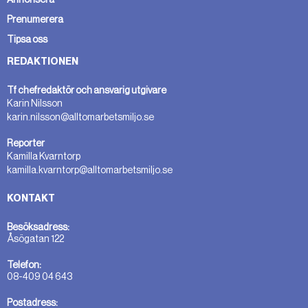
Prenumerera
Tipsa oss
REDAKTIONEN
Tf chefredaktör och ansvarig utgivare
Karin Nilsson
karin.nilsson@alltomarbetsmiljo.se
Reporter
Kamilla Kvarntorp
kamilla.kvarntorp@alltomarbetsmiljo.se
KONTAKT
Besöksadress:
Åsögatan 122
Telefon:
08-409 04 643
Postadress: