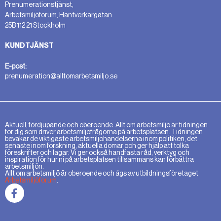
Prenumerationstjänst,
Arbetsmiljöforum, Hantverkargatan
25B 112 21 Stockholm
KUNDTJÄNST
E-post:
prenumeration@alltomarbetsmiljo.se
Aktuell, fördjupande och oberoende. Allt om arbetsmiljö är tidningen
för dig som driver arbetsmiljöfrågorna på arbetsplatsen. Tidningen
bevakar de viktigaste arbetsmiljöhändelserna inom politiken, det
senaste inom forskning, aktuella domar och ger hjälp att tolka
föreskrifter och lagar. Vi ger också handfasta råd, verktyg och
inspiration för hur ni på arbetsplatsen tillsammans kan förbättra
arbetsmiljön.
Allt om arbetsmiljö är oberoende och ägs av utbildningsföretaget
Arbetsmiljöforum
.