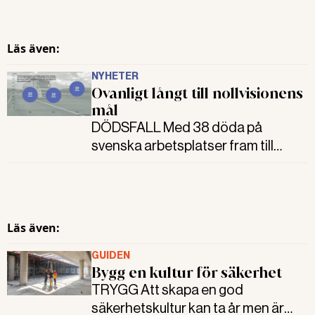
Läs även:
NYHETER
Ovanligt långt till nollvisionens
mål
DÖDSFALL Med 38 döda på
svenska arbetsplatser fram till
augusti i år är statistiken den
mörkaste på flera år. En av de värst
drabbade är transportbranschen.
Läs även:
GUIDEN
Bygg en kultur för säkerhet
TRYGG Att skapa en god
säkerhetskultur kan ta år men är