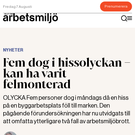
Prenumerera
Fredag 7 Augusti
NYHETER
Fem dog i hissolyckan –
kan ha varit
felmonterad
OLYCKA Fem personer dog i måndags då en hiss
på en byggarbetsplats föll till marken. Den
pågående förundersökningen har nu utvidgats till
att omfatta ytterligare två fall av arbetsmiljöbrott.