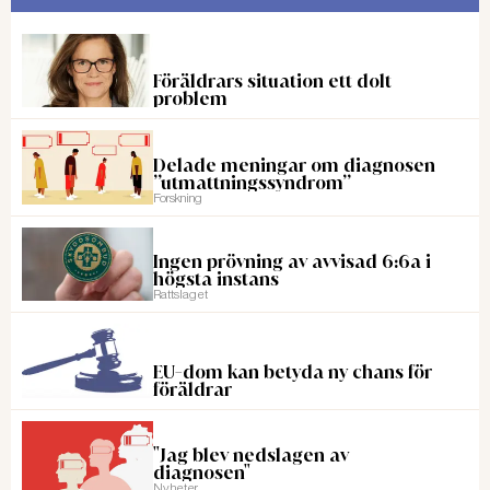
Föräldrars situation ett dolt
problem
Delade meningar om diagnosen
”utmattningssyndrom”
Forskning
Ingen prövning av avvisad 6:6a i
högsta instans
Rattslaget
EU-dom kan betyda ny chans för
föräldrar
"Jag blev nedslagen av
diagnosen"
Nyheter