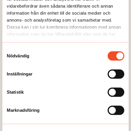
vidarebefordrar även sådana identifierare och annan
information från din enhet till de sociala medier och
annons- och analysföretag som vi samarbetar med.
Dessa kan i sin tur kombinera informationen med annan
information som du har tillhandahållit eller som de har
samlat in när du har använt deras tjänster.
Samtyckesval
Nödvändig
TEMA
TEMA
Utmattningssyndrom –
TEMA Konstant bered
Inställningar
F43.8A – försvinner
Statistik
Marknadsföring
GUIDEN