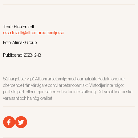
avgörande, eftersom kulturen alltid
kommer att vinna över rutinerna.
Ledarskapet är A och O, visar
Text :
Elsa Frizell
forskning.
elsa.frizell@alltomarbetsmiljo.se
Foto:
Alimak Group
Publicerad:
2023-12-13
Så här jobbar vi på Allt om arbetsmiljö med journalistik. Redaktionen är
oberoende från vår ägare och vi arbetar opartiskt. Vi stödjer inte något
politiskt parti eller organisation och vi tar inte ställning. Det vi publicerar ska
vara sant och ha hög kvalitet.