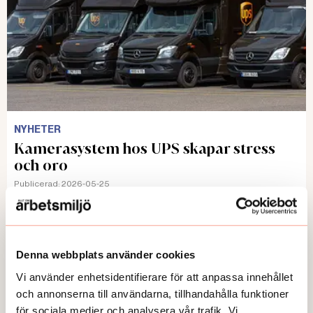
NYHETER
Kamerasystem hos UPS skapar stress
och oro
Publicerad:
2026-05-25
Denna webbplats använder cookies
Vi använder enhetsidentifierare för att anpassa innehållet
Här kan du läsa några av våra
och annonserna till användarna, tillhandahålla funktioner
temaartiklar och granskningar.
för sociala medier och analysera vår trafik. Vi