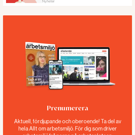
Nyheter
Prenumerera
Aktuell, fördjupande och oberoende! Ta del av
hela Allt om arbetsmiljö. För dig som driver