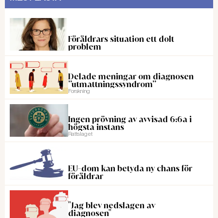
Föräldrars situation ett dolt
problem
Delade meningar om diagnosen
”utmattningssyndrom”
Forskning
Ingen prövning av avvisad 6:6a i
högsta instans
Rattslaget
EU-dom kan betyda ny chans för
föräldrar
"Jag blev nedslagen av
diagnosen"