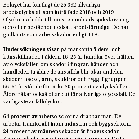
Bolaget har kartlagt de 25 392 allvarliga
arbetsolycksfall som inträffade 2018 och 2019.
Olyckorna ledde till minst en månads sjukskrivning
och/eller bestående nedsatt arbetsförmåga. De har
godkänts som arbetsskador enligt TFA.
Undersökningen visar
på markanta ålders- och
könsskillnader. I åldern 16–25 år handlar över hälften
av olycksfallen om skador i fingrar, händer och
handleder. Ju äldre de anställda blir ökar andelen
skador i nacke, arm, skuldror och rygg. I gruppen
56–64 år står de för cirka 30 procent av olycksfallen.
Äldre råkar också oftare ut för allvarliga olycksfall. De
vanligaste är fallolyckor.
64 procent av
arbetsolyckorna drabbar män. De
arbetar framförallt inom industrin och byggsektorn.
24 procent av männens skador är fingerskador.