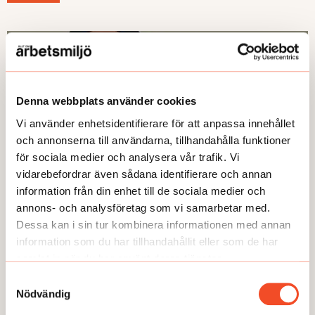
Denna webbplats använder cookies
Vi använder enhetsidentifierare för att anpassa innehållet
och annonserna till användarna, tillhandahålla funktioner
för sociala medier och analysera vår trafik. Vi
vidarebefordrar även sådana identifierare och annan
information från din enhet till de sociala medier och
annons- och analysföretag som vi samarbetar med.
GUIDEN
Dessa kan i sin tur kombinera informationen med annan
6 steg: Anpassa vid psykisk ohälsa
information som du har tillhandahållit eller som de har
Publicerad:
2025-01-13
samlat in när du har använt deras tjänster.
Samtyckesval
Nödvändig