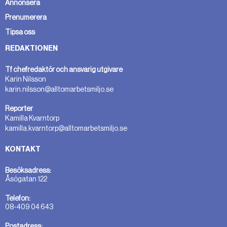
Annonsera
Prenumerera
Tipsa oss
REDAKTIONEN
Tf chefredaktör och ansvarig utgivare
Karin Nilsson
karin.nilsson@alltomarbetsmiljo.se
Reporter
Kamilla Kvarntorp
kamilla.kvarntorp@alltomarbetsmiljo.se
KONTAKT
Besöksadress:
Åsögatan 122
Telefon:
08-409 04 643
Postadress: