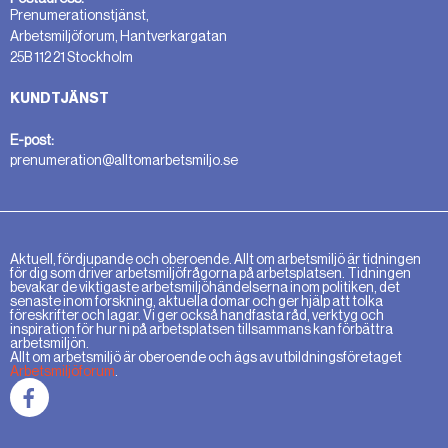
Prenumerationstjänst,
Arbetsmiljöforum, Hantverkargatan
25B 112 21 Stockholm
KUNDTJÄNST
E-post:
prenumeration@alltomarbetsmiljo.se
Aktuell, fördjupande och oberoende. Allt om arbetsmiljö är tidningen
för dig som driver arbetsmiljöfrågorna på arbetsplatsen. Tidningen
bevakar de viktigaste arbetsmiljöhändelserna inom politiken, det
senaste inom forskning, aktuella domar och ger hjälp att tolka
föreskrifter och lagar. Vi ger också handfasta råd, verktyg och
inspiration för hur ni på arbetsplatsen tillsammans kan förbättra
arbetsmiljön.
Allt om arbetsmiljö är oberoende och ägs av utbildningsföretaget
Arbetsmiljöforum
.