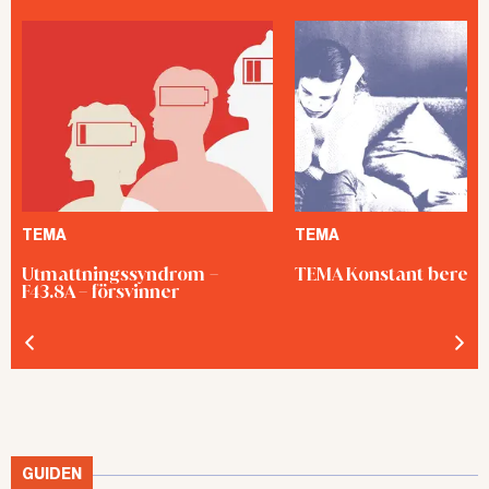
TEMA
TEMA
Utmattningssyndrom –
TEMA Konstant bered
F43.8A – försvinner
GUIDEN