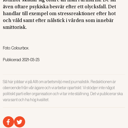
Kvinnor skadar sig oftare än män i armarna. De får
även oftare psykiska besvär efter ett olycksfall. Det
handlar till exempel om stressreaktioner efter hot
och våld samt efter nålstick i vården som innebär
smittorisk.
Foto:
Colourbox.
Publicerad:
2021-03-23
Så här jobbar vi på Allt om arbetsmiljö med journalistik. Redaktionen är
oberoende från vår ägare och vi arbetar opartiskt. Vi stödjer inte något
politiskt parti eller organisation och vi tar inte ställning. Det vi publicerar ska
vara sant och ha hög kvalitet.