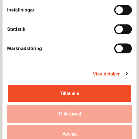
Inställningar
Statistik
Marknadsföring
TEMA
Nya råd för mer inkludering
Visa detaljer
Publicerad:
2024-11-08
Tillåt alla
Tillåt urval
Avvisa