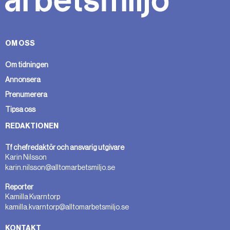
OM OSS
Om tidningen
Annonsera
Prenumerera
Tipsa oss
REDAKTIONEN
Tf chefredaktör och ansvarig utgivare
Karin Nilsson
karin.nilsson@alltomarbetsmiljo.se
Reporter
Kamilla Kvarntorp
kamilla.kvarntorp@alltomarbetsmiljo.se
KONTAKT