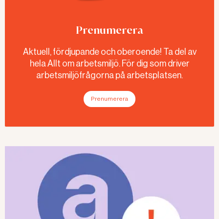
docent i folkhälsovetenskap och
utvecklingsledare på Institutet för
Prenumerera
stressmedicin, ger svar.
Aktuell, fördjupande och oberoende! Ta del av
hela Allt om arbetsmiljö. För dig som driver
arbetsmiljöfrågorna på arbetsplatsen.
Prenumerera