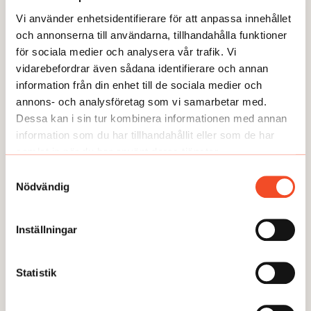
om man tänker på vad man
Vi använder enhetsidentifierare för att anpassa innehållet
och annonserna till användarna, tillhandahålla funktioner
vill ha för arbetsmiljö på sin
för sociala medier och analysera vår trafik. Vi
arbetsplats.
vidarebefordrar även sådana identifierare och annan
information från din enhet till de sociala medier och
GUIDEN
-
Cecilia Eek
annons- och analysföretag som vi samarbetar med.
Dessa kan i sin tur kombinera informationen med annan
information som du har tillhandahållit eller som de har
Det finns även en grupp sjukskrivna som uppger att
samlat in när du har använt deras tjänster.
de inte har fått någon anpassning alls av sin
Samtyckesval
arbetsplats. Hälften av dem säger att det inte har
Nödvändig
behövts eller att de fortfarande är för sjuka. Flertalet
av dem återfinns bland de som är sjukskrivna för
Inställningar
andra diagnoser som cancer-, och hjärt- och
kärlsjukdomar. Den andra hälften säger att de hade
behövt men inte fått.
Statistik
– Där finns det arbetsgivare som inte har gjort vad de