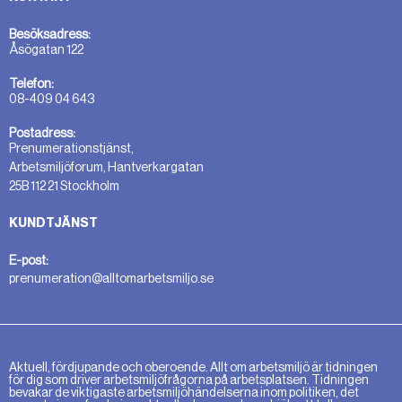
Besöksadress:
Åsögatan 122
Telefon:
08-409 04 643
Postadress:
Prenumerationstjänst,
Arbetsmiljöforum, Hantverkargatan
25B 112 21 Stockholm
KUNDTJÄNST
E-post:
prenumeration@alltomarbetsmiljo.se
Aktuell, fördjupande och oberoende. Allt om arbetsmiljö är tidningen
för dig som driver arbetsmiljöfrågorna på arbetsplatsen. Tidningen
bevakar de viktigaste arbetsmiljöhändelserna inom politiken, det