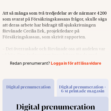
Att så många som två tredjedelar av de närmare 4 200
som svarat på Försäkringskassans frågor, skulle säga
att deras arbete har bidragit till sjukskrivningen
förvånade Cecilia Eek, projektledare på
Försäkringskassan, som skrivit rapporten.
– Det överraskade och förvånade oss att andelen var
så hög. Den är dessutom ännu högre för de med
psykiatriska diagnoser. Där är det nästan alla.
Redan prenumerant?
Logga in för att läsa vidare
Cecilia Eek tillägger att svaren visar att arbetsplatsen
har stor betydelse men hur stor kan inte rapporten
besvara.
Digital prenumeration
Digital prenumeration +
6 st printade magasin
– Det här betyder
inte att arbetet är
Digital prenumeration
den