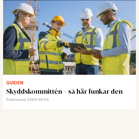
problem, att de själva behöver driva på och ha koll på
vad det finns för behandlingar.
Rapporten som Försäkringskassan tagit fram nu är
den tredje av fyra med fokus på
sjukskrivningsprocessen. Resultaten ska diskuteras
med arbetsgivare, hälso- och sjukvården och internt
på Försäkringskassan med syftet att klargöra vad som
behöver göras för att de sjukskrivna ska få det som
stöd som de har rätt till och som de behöver. En
slutrapport kommer i vår. Cecilia Eek är särskilt nöjd
GUIDEN
med den här delrapporten.
Skyddskommittén – så här funkar den
Publicerad:
2024-09-20
– Det här är en grupp som sällan får komma till tals
och det var närmare tjugo år sedan en liknande studie
med så många svaranden gjorts. Här finns väldigt
viktiga resultat för oss att ta vidare och vi har flera
uppföljande studier på gång.