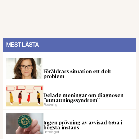
Läs hela Försäkringskassans rapport
här:
MEST LÄSTA
Läs även:
NYHETER
Miljoner i rehabstöd fryser
Föräldrars situation ett dolt
problem
inne
STÖD Mer rehabilitering behövs,
men trots det används inte alla
Delade meningar om diagnosen
”utmattningssyndrom”
pengarna som finns att få på
Forskning
Försäkringskassan. Mer
information behövs. Regeringen
Ingen prövning av avvisad 6:6a i
rekommenderades att se över
högsta instans
Läs även:
Rattslaget
stödet, men ännu har inget hänt.