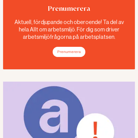
Prenumerera
Aktuell, fördjupande och oberoende! Ta del av
hela Allt om arbetsmiljö. För dig som driver
arbetsmiljöfrågorna på arbetsplatsen.
Prenumerera