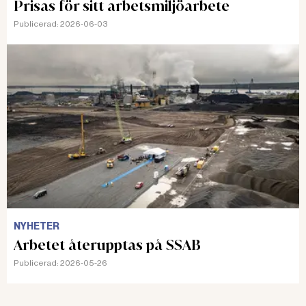
Prisas för sitt arbetsmiljöarbete
NYHETER
Publicerad:
2026-06-03
Arbetsskadeförsäkringen
utreds på nytt
ARBETSSKADA För tredje gången
på tio år utreds nu
arbetsskadeförsäkringen.
Juridikprofessor Ruth Mannelqvist
har höga förväntningar men ser
flera problem som direktiven inte
Läs även:
nämner.
NYHETER
Läkarintyg vid arbetsskada
nonchaleras
NYHETER
KRITIK Arbets- och miljömedicinska
Arbetet återupptas på SSAB
specialister är kritiska mot hur
Publicerad:
2026-05-26
Försäkringskassan bedömer
arbetsskador. Trots intyg från flera