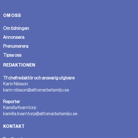
OM OSS
Om tidningen
Annonsera
Prenumerera
Tipsa oss
REDAKTIONEN
Tf chefredaktör och ansvarig utgivare
Karin Nilsson
karin.nilsson@alltomarbetsmiljo.se
Reporter
Kamilla Kvarntorp
kamilla.kvarntorp@alltomarbetsmiljo.se
KONTAKT