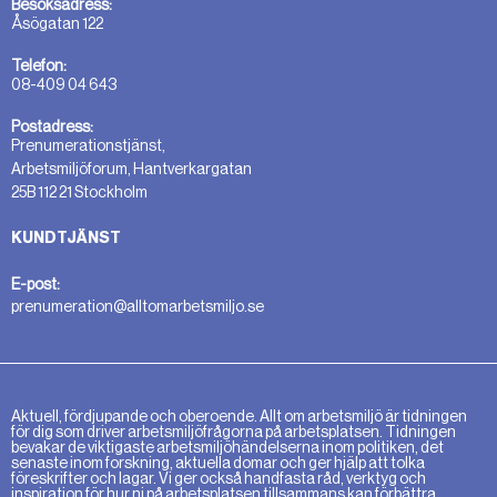
Besöksadress:
Åsögatan 122
Telefon:
08-409 04 643
Postadress:
Prenumerationstjänst,
Arbetsmiljöforum, Hantverkargatan
25B 112 21 Stockholm
KUNDTJÄNST
E-post:
prenumeration@alltomarbetsmiljo.se
Aktuell, fördjupande och oberoende. Allt om arbetsmiljö är tidningen
för dig som driver arbetsmiljöfrågorna på arbetsplatsen. Tidningen
bevakar de viktigaste arbetsmiljöhändelserna inom politiken, det
senaste inom forskning, aktuella domar och ger hjälp att tolka
föreskrifter och lagar. Vi ger också handfasta råd, verktyg och
inspiration för hur ni på arbetsplatsen tillsammans kan förbättra