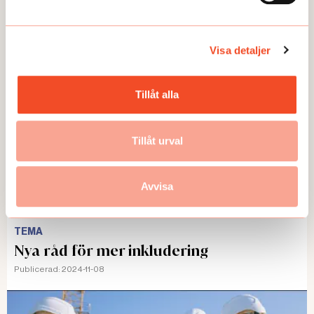
6 steg: Anpassa vid psykisk ohälsa
Publicerad:
2025-01-13
Visa detaljer
Tillåt alla
Tillåt urval
Avvisa
TEMA
Nya råd för mer inkludering
Publicerad:
2024-11-08