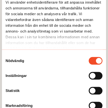
Vi använder enhetsidentifierare för att anpassa innehållet
hemarbete. Nu blir det mer
och annonserna till användarna, tillhandahålla funktioner
restriktiva bedömningar av
för sociala medier och analysera vår trafik. Vi
arbetsskador. Det menar Johan
vidarebefordrar även sådana identifierare och annan
Holm, jurist vid Umeå universitet.
GUIDEN
information från din enhet till de sociala medier och
annons- och analysföretag som vi samarbetar med.
Dessa kan i sin tur kombinera informationen med annan
information som du har tillhandahållit eller som de har
samlat in när du har använt deras tjänster.
Samtyckesval
Nödvändig
Inställningar
Statistik
GUIDEN
Marknadsföring