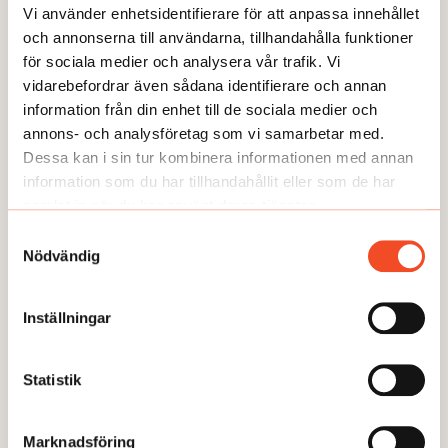
Vi använder enhetsidentifierare för att anpassa innehållet
och annonserna till användarna, tillhandahålla funktioner
för sociala medier och analysera vår trafik. Vi
Här kan du läsa några av våra
vidarebefordrar även sådana identifierare och annan
temaartiklar och granskningar.
information från din enhet till de sociala medier och
annons- och analysföretag som vi samarbetar med.
Dessa kan i sin tur kombinera informationen med annan
information som du har tillhandahållit eller som de har
samlat in när du har använt deras tjänster.
Samtyckesval
Nödvändig
Inställningar
TEMA
TEMA
Utmattningssyndrom –
TEMA Konstant bered
Statistik
F43.8A – försvinner
Marknadsföring