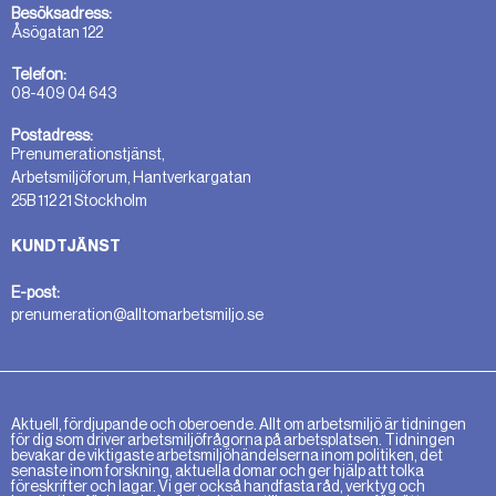
Besöksadress:
Åsögatan 122
Telefon:
08-409 04 643
Postadress:
Prenumerationstjänst,
Arbetsmiljöforum, Hantverkargatan
25B 112 21 Stockholm
KUNDTJÄNST
E-post:
prenumeration@alltomarbetsmiljo.se
Aktuell, fördjupande och oberoende. Allt om arbetsmiljö är tidningen
för dig som driver arbetsmiljöfrågorna på arbetsplatsen. Tidningen
bevakar de viktigaste arbetsmiljöhändelserna inom politiken, det
senaste inom forskning, aktuella domar och ger hjälp att tolka
föreskrifter och lagar. Vi ger också handfasta råd, verktyg och