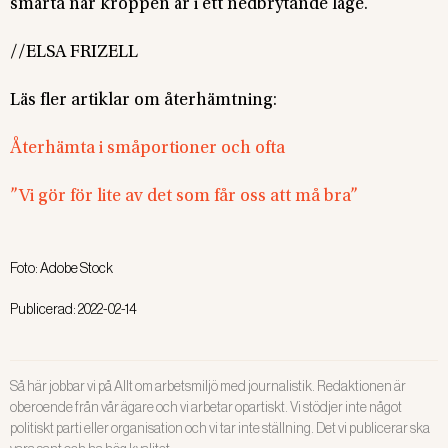
smärta när kroppen är i ett nedbrytande läge.
//ELSA FRIZELL
Läs fler artiklar om återhämtning:
Återhämta i småportioner och ofta
”Vi gör för lite av det som får oss att må bra”
Foto:
Adobe Stock
Publicerad:
2022-02-14
Så här jobbar vi på Allt om arbetsmiljö med journalistik. Redaktionen är
oberoende från vår ägare och vi arbetar opartiskt. Vi stödjer inte något
politiskt parti eller organisation och vi tar inte ställning. Det vi publicerar ska