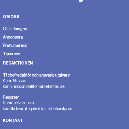
OM OSS
Om tidningen
Annonsera
Prenumerera
Tipsa oss
REDAKTIONEN
Tf chefredaktör och ansvarig utgivare
Karin Nilsson
karin.nilsson@alltomarbetsmiljo.se
Reporter
Kamilla Kvarntorp
kamilla.kvarntorp@alltomarbetsmiljo.se
KONTAKT