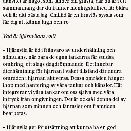
aktivitet är något som tänder din gnista, där du är i ett
sammanhang där du känner meningsfullhet, får bidra
och är ditt bästa jag. Chilltid är en kravlös syssla som
får dig att känna lugn och ro.
Vad är hjärnvilans roll?
–
Hjärnvila är tid i frånvaro av underhållning och
stimulans, när bara de egna tankarna får studsa
omkring, ett slags dagdrömmande. Det innebär
återhämtning för hjärnan i vaket tillstånd där andra
områden i hjärnan aktiveras. Dessa områden hänger
ihop med hantering av våra tankar och känslor. Här
integrerar vi våra tankar om oss själva med våra
intryck från omgivningen. Det är också i denna del av
hjärnan som minnen och fantasier om framtiden
bearbetas.
–
Hjärnvila ger förutsättning att kunna ha en god