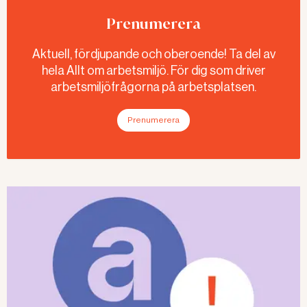
Prenumerera
Aktuell, fördjupande och oberoende! Ta del av
hela Allt om arbetsmiljö. För dig som driver
arbetsmiljöfrågorna på arbetsplatsen.
Prenumerera