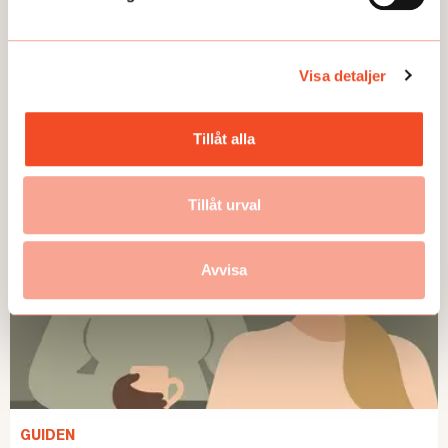
Visa detaljer
GUIDEN
Tillåt alla
Tillåt urval
Avvisa
GUIDEN