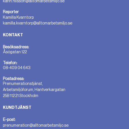
karin.nilsson@alltomarbetsmiljo.se
Reporter
Kamilla Kvarntorp
kamilla.kvarntorp@alltomarbetsmiljo.se
KONTAKT
Besöksadress:
Åsögatan 122
Telefon:
08-409 04 643
Postadress:
Prenumerationstjänst,
Arbetsmiljöforum, Hantverkargatan
25B 112 21 Stockholm
KUNDTJÄNST
E-post:
prenumeration@alltomarbetsmiljo.se