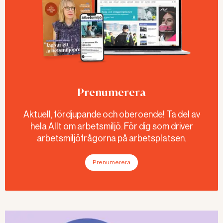
Prenumerera
Aktuell, fördjupande och oberoende! Ta del av
hela Allt om arbetsmiljö. För dig som driver
arbetsmiljöfrågorna på arbetsplatsen.
Prenumerera