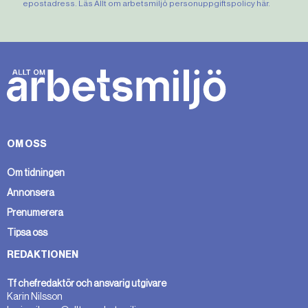
epostadress. Läs Allt om arbetsmiljö personuppgiftspolicy
här
.
OM OSS
Om tidningen
Annonsera
Prenumerera
Tipsa oss
REDAKTIONEN
Tf chefredaktör och ansvarig utgivare
Karin Nilsson