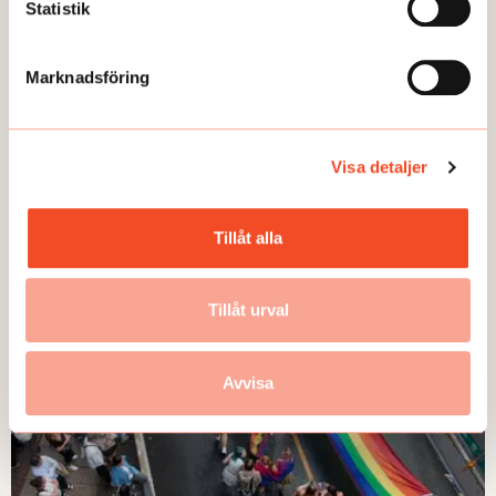
Statistik
Marknadsföring
GUIDEN
Visa detaljer
6 steg: Anpassa vid psykisk ohälsa
Publicerad:
2025-01-13
Tillåt alla
Tillåt urval
Avvisa