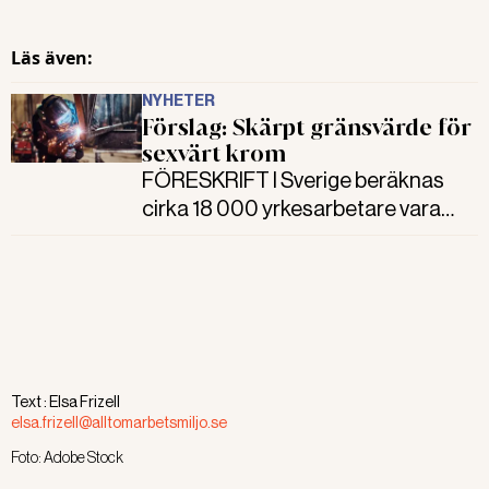
Läs även:
NYHETER
Förslag: Skärpt gränsvärde för
sexvärt krom
FÖRESKRIFT I Sverige beräknas
cirka 18 000 yrkesarbetare vara
exponerade för det
cancerframkallande ämnet sexvärt
krom. En skärpning av gränsvärdet
är på gång.
Text :
Elsa Frizell
elsa.frizell@alltomarbetsmiljo.se
Foto:
Adobe Stock