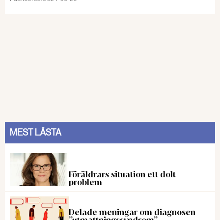
MEST LÄSTA
Föräldrars situation ett dolt
problem
Delade meningar om diagnosen
”utmattningssyndrom”