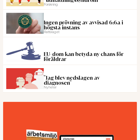
Forskning
Ingen prövning av avvisad 6:6a i
högsta instans
Rattslaget
EU-dom kan betyda ny chans för
föräldrar
"Jag blev nedslagen av
diagnosen"
Nyheter