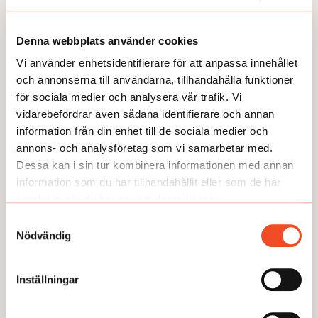
TEMA
TEMA
Denna webbplats använder cookies
Utmattningssyndrom –
TEMA Konstant bered
Vi använder enhetsidentifierare för att anpassa innehållet
F43.8A – försvinner
och annonserna till användarna, tillhandahålla funktioner
för sociala medier och analysera vår trafik. Vi
vidarebefordrar även sådana identifierare och annan
information från din enhet till de sociala medier och
annons- och analysföretag som vi samarbetar med.
Dessa kan i sin tur kombinera informationen med annan
information som du har tillhandahållit eller som de har
GUIDEN
samlat in när du har använt deras tjänster.
Samtyckesval
Nödvändig
Inställningar