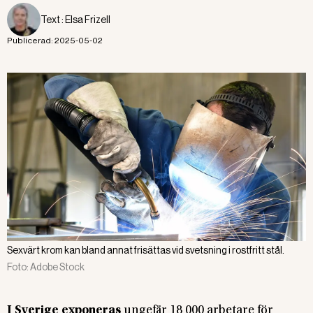
Text :
Elsa Frizell
Publicerad:
2025-05-02
Sexvärt krom kan bland annat frisättas vid svetsning i rostfritt stål.
Foto:
Adobe Stock
I Sverige exponeras
ungefär 18 000 arbetare för