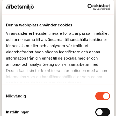
Denna webbplats använder cookies
Vi använder enhetsidentifierare för att anpassa innehållet
och annonserna till användarna, tillhandahålla funktioner
för sociala medier och analysera vår trafik. Vi
vidarebefordrar även sådana identifierare och annan
GUIDEN
information från din enhet till de sociala medier och
6 steg: Anpassa vid psykisk ohälsa
annons- och analysföretag som vi samarbetar med.
Dessa kan i sin tur kombinera informationen med annan
Publicerad:
2025-01-13
information som du har tillhandahållit eller som de har
samlat in när du har använt deras tjänster.
Samtyckesval
Nödvändig
Inställningar