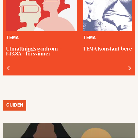
TEMA
TEMA
Utmattningssyndrom –
TEMA Konstant bered
F43.8A – försvinner
GUIDEN