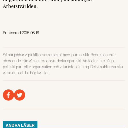
tingsrätten och hovrätten, till tidningen
Arbetstvärlden.
Publicerad:
2015-06-16
Så här jobbar vi på Allt om arbetsmiljö med journalistik. Redaktionen är
oberoende från vår ägare och vi arbetar opartiskt. Vi stödjer inte något
politiskt parti eller organisation och vi tar inte ställning. Det vi publicerar ska
vara sant och ha hög kvalitet.
ANDRA LÄSER