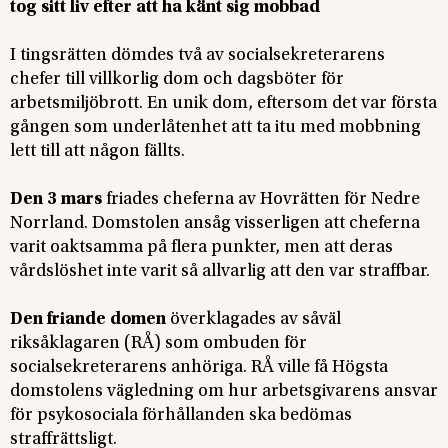
tog sitt liv efter att ha känt sig mobbad
I tingsrätten dömdes två av socialsekreterarens
chefer till villkorlig dom och dagsböter för
arbetsmiljöbrott. En unik dom, eftersom det var första
gången som underlåtenhet att ta itu med mobbning
lett till att någon fällts.
Den 3 mars
friades cheferna av Hovrätten för Nedre
Norrland. Domstolen ansåg visserligen att cheferna
varit oaktsamma på flera punkter, men att deras
vårdslöshet inte varit så allvarlig att den var straffbar.
Den friande domen
överklagades av såväl
riksåklagaren (RÅ) som ombuden för
socialsekreterarens anhöriga. RÅ ville få Högsta
domstolens vägledning om hur arbetsgivarens ansvar
för psykosociala förhållanden ska bedömas
straffrättsligt.