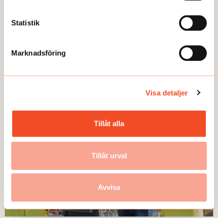
Statistik
Marknadsföring
TEMA
Nya råd för mer inkludering
Publicerad:
2024-11-08
Visa detaljer
Tillåt alla
Tillåt urval
Avvisa