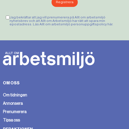
Registrera
Jag bekräftar att jag vill prenumerera på Allt om arbetsmiljö
nyhetsbrev och att Allt om Arbetsmiljö har rätt att spara min
epostadress. Läs Allt om arbetsmiljö personuppgiftspolicy
här
.
OM OSS
Om tidningen
Annonsera
Prenumerera
Tipsa oss