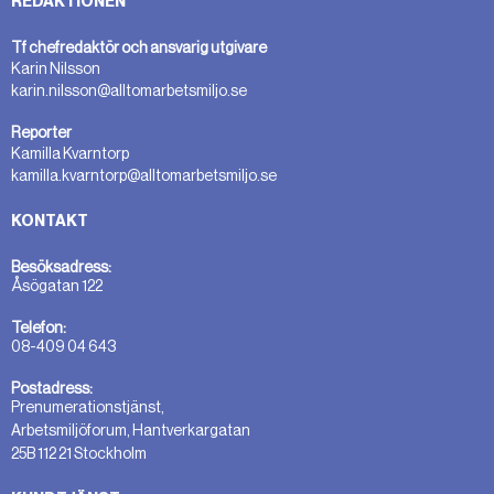
REDAKTIONEN
Tf chefredaktör och ansvarig utgivare
Karin Nilsson
karin.nilsson@alltomarbetsmiljo.se
Reporter
Kamilla Kvarntorp
kamilla.kvarntorp@alltomarbetsmiljo.se
KONTAKT
Besöksadress:
Åsögatan 122
Telefon:
08-409 04 643
Postadress:
Prenumerationstjänst,
Arbetsmiljöforum, Hantverkargatan
25B 112 21 Stockholm