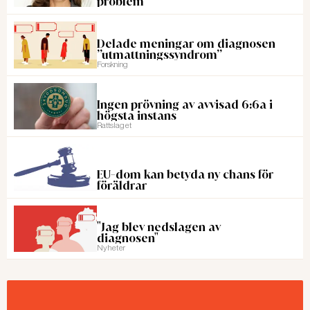
problem
Delade meningar om diagnosen
”utmattningssyndrom”
Forskning
Ingen prövning av avvisad 6:6a i
högsta instans
Rattslaget
EU-dom kan betyda ny chans för
föräldrar
"Jag blev nedslagen av
diagnosen"
Nyheter