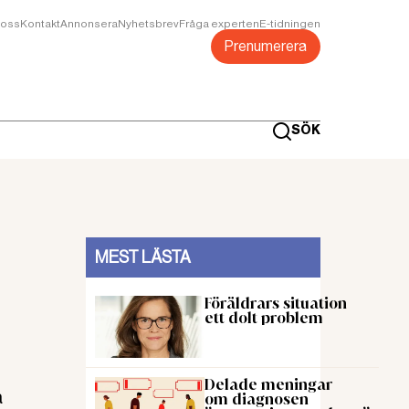
oss
Kontakt
Annonsera
Nyhetsbrev
Fråga experten
E-tidningen
Prenumerera
SÖK
MEST LÄSTA
Föräldrars situation
ett dolt problem
Delade meningar
a
om diagnosen