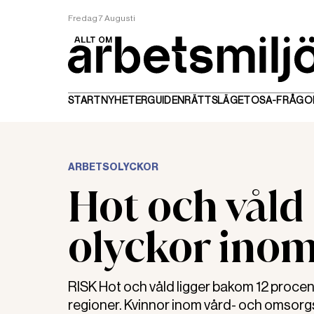
Fredag 7 Augusti
START
NYHETER
GUIDEN
RÄTTSLÄGET
OSA-FRÅGO
ARBETSOLYCKOR
Hot och vål
olyckor ino
RISK Hot och våld ligger bakom 12 procen
regioner. Kvinnor inom vård- och omsorgs