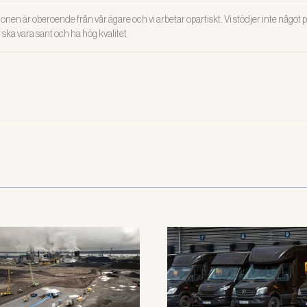
onen är oberoende från vår ägare och vi arbetar opartiskt. Vi stödjer inte något po
ar ska vara sant och ha hög kvalitet.