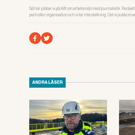
Så här jobbar vi på Allt om arbetsmiljö med journalistik. Redakti
parti eller organisation och vi tar inte ställning. Det vi publicer
ANDRA LÄSER