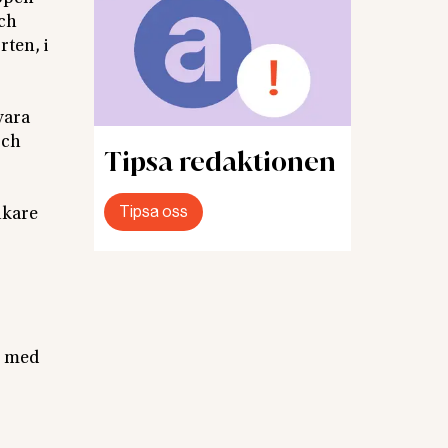
och
rten, i
vara
och
Tipsa redaktionen
Tipsa oss
ukare
e med