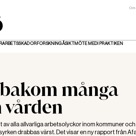
Om 
R
ARBETSSKADOR
FORSKNING
ÅSIKT
MÖTE MED
I PRAKTIKEN
d bakom många
m vården
t av alla allvarliga arbetsolyckor inom kommuner och
yrken drabbas värst. Det visar en ny rapport från Af