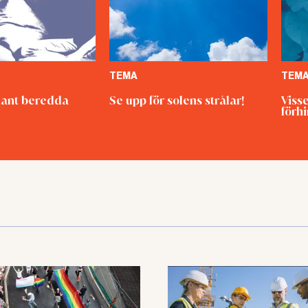
TEMA
TEM
ant beredda
Se upp för solens strålar!
Viss
förh