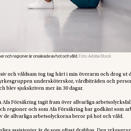
er och regioner är orsakade av hot och våld.
Foto:
Adobe Stock
iv och våldsam tog tag hårt i min överarm och drog ut 
r yrkesgruppen undersköterskor, vårdbiträden och perso
och blev sjukskriven mer än 30 dagar.
m Afa Försäkring tagit fram över allvarliga arbetsolycksfal
h regioner och som Afa För­säkring har godkänt som ar
v de allvarliga arbetsolyckorna beror på hot och våld.
liga assistenter är de som oftast drabbas. Den yrkesgr