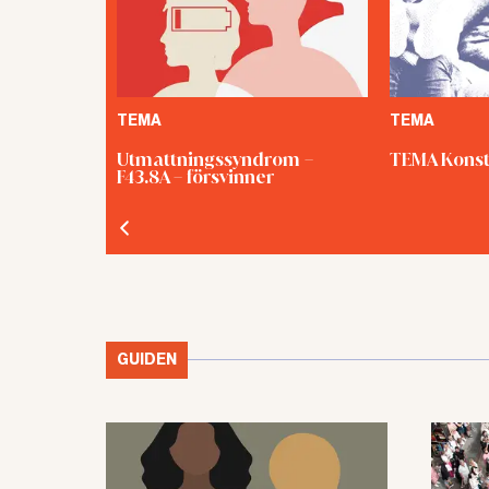
TEMA
TEMA
Utmattningssyndrom –
TEMA Konst
F43.8A – försvinner
GUIDEN