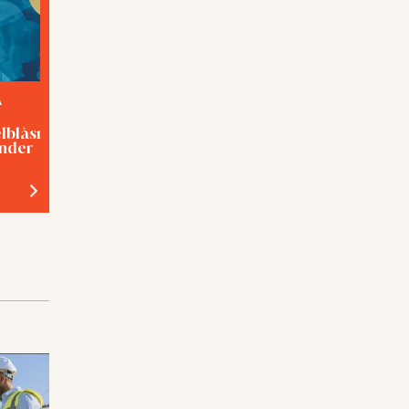
A
TEMA
elblåsning med
Förslavad eller hjälpt?
inder