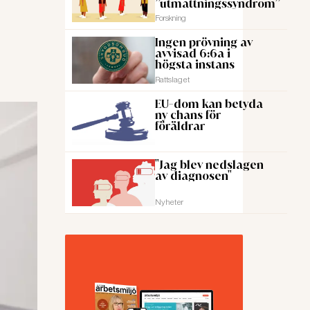
”utmattningssyndrom”
Forskning
Ingen prövning av
avvisad 6:6a i
högsta instans
Rattslaget
EU-dom kan betyda
ny chans för
föräldrar
"Jag blev nedslagen
av diagnosen"
Nyheter