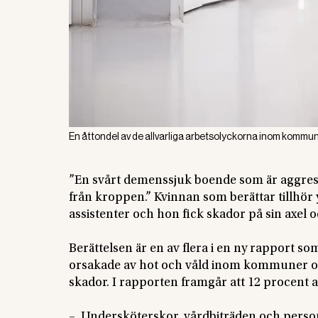
En åttondel av de allvarliga arbetsolyckorna inom kommun
”En svårt demenssjuk boende som är aggress
från kroppen.” Kvinnan som berättar tillhö
assistenter och hon fick skador på sin axel 
Berättelsen är en av flera i en ny rapport so
orsakade av hot och våld inom kommuner oc
skador. I rapporten framgår att 12 procent a
– Undersköterskor, vårdbiträden och person