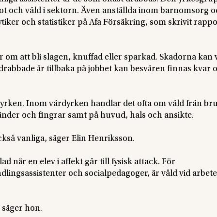
 hot och våld i sektorn. Även anställda inom barnomsorg 
ytiker och statistiker på Afa Försäkring, som skrivit rappo
 om att bli slagen, knuffad eller sparkad. Skadorna kan 
drabbade är tillbaka på jobbet kan besvären finnas kvar 
 yrken. Inom vårdyrken handlar det ofta om våld från br
händer och fingrar samt på huvud, hals och ansikte.
kså vanliga, säger Elin Henriksson.
 när en elev i affekt går till fysisk attack. För
ndlingsassistenter och socialpedagoger, är våld vid arbet
, säger hon.