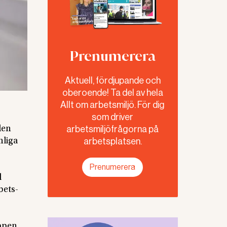
Prenumerera
Aktuell, fördjupande och
oberoende! Ta del av hela
Allt om arbetsmiljö. För dig
som driver
arbetsmiljöfrågorna på
den
arbetsplatsen.
nliga
Prenumerera
l
bets­
uppen