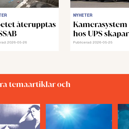
TER
NYHETER
etet återupptas
Kamerasystem
SSAB
hos UPS skapar
stress och oro
rad:
2026-05-26
Publicerad:
2026-05-25
åra temaartiklar och