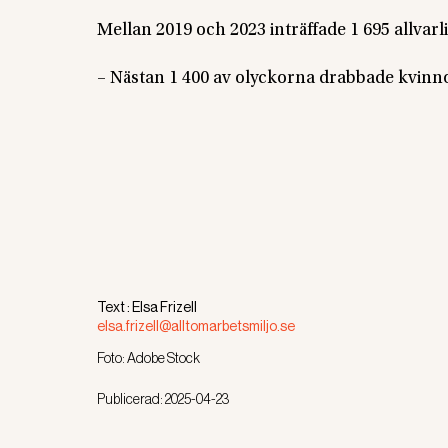
Mellan 2019 och 2023 inträffade 1 695 allva
– Nästan 1 400 av olyckorna drabbade kvinn
Text :
Elsa Frizell
elsa.frizell@alltomarbetsmiljo.se
Foto:
Adobe Stock
Publicerad:
2025-04-23