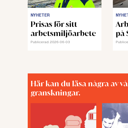
NYHETER
NYHE
Prisas för sitt
Arb
arbetsmiljöarbete
på 
Publicerad:
2026-06-03
Publice
Här kan du läsa några av v
granskningar.