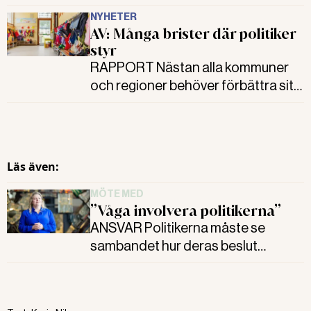
NYHETER
AV: Många brister där politiker
styr
RAPPORT Nästan alla kommuner
och regioner behöver förbättra sitt
systematiska arbetsmiljöarbete.
Det visar Arbetsmiljöverkets
inspektioner i de politikerstyrda
organisationerna.
Läs även:
MÖTE MED
”Våga involvera politikerna”
ANSVAR Politikerna måste se
sambandet hur deras beslut
påverkar arbetsmiljön och då krävs
riskbedömningar. Det menar Ulrika
Emmoth, hr-chef i Västerås stad