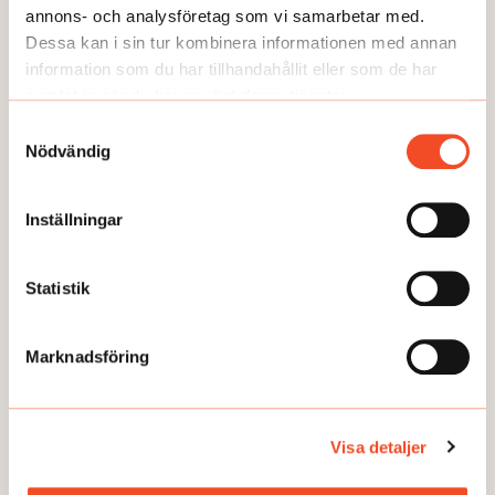
annons- och analysföretag som vi samarbetar med.
Dessa kan i sin tur kombinera informationen med annan
information som du har tillhandahållit eller som de har
samlat in när du har använt deras tjänster.
NYHETER
Samtyckesval
Arbetet återupptas på SSAB
Nödvändig
Publicerad:
2026-05-26
Inställningar
Statistik
Här kan du läsa några av våra
temaartiklar och granskningar.
Marknadsföring
Visa detaljer