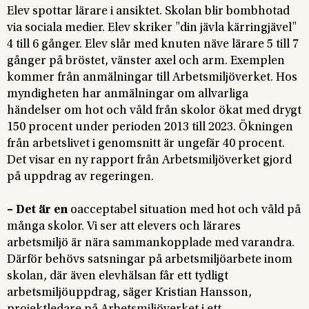
Elev spottar lärare i ansiktet. Skolan blir bombhotad
via sociala medier. Elev skriker "din jävla kärringjävel"
4 till 6 gånger. Elev slår med knuten näve lärare 5 till 7
gånger på bröstet, vänster axel och arm. Exemplen
kommer från anmälningar till Arbetsmiljöverket. Hos
myndigheten har anmälningar om allvarliga
händelser om hot och våld från skolor ökat med drygt
150 procent under perioden 2013 till 2023. Ökningen
från arbetslivet i genomsnitt är ungefär 40 procent.
Det visar en ny rapport från Arbetsmiljöverket gjord
på uppdrag av regeringen.
– Det är en
oacceptabel situation med hot och våld på
många skolor. Vi ser att elevers och lärares
arbetsmiljö är nära sammankopplade med varandra.
Därför behövs satsningar på arbetsmiljöarbete inom
skolan, där även elevhälsan får ett tydligt
arbetsmiljöuppdrag, säger Kristian Hansson,