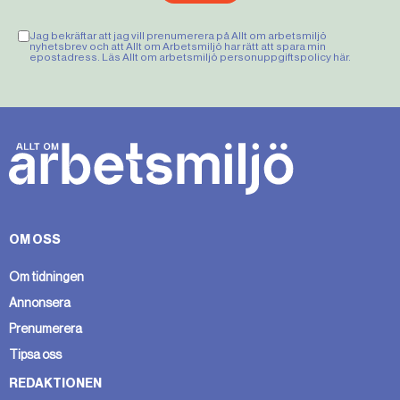
Jag bekräftar att jag vill prenumerera på Allt om arbetsmiljö
nyhetsbrev och att Allt om Arbetsmiljö har rätt att spara min
epostadress. Läs Allt om arbetsmiljö personuppgiftspolicy
här
.
OM OSS
Om tidningen
Annonsera
Prenumerera
Tipsa oss
REDAKTIONEN