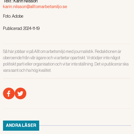
Text :
Karin Nilsson
som vill jobba förebyggande på alla
karin.nilsson@alltomarbetsmiljo.se
plan.
Foto:
Adobe
Publicerad:
2024-11-19
Så här jobbar vi på Allt om arbetsmiljö med journalistik. Redaktionen är
oberoende från vår ägare och vi arbetar opartiskt. Vi stödjer inte något
politiskt parti eller organisation och vi tar inte ställning. Det vi publicerar ska
vara sant och ha hög kvalitet.
ANDRA LÄSER