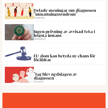
Delade meningar om diagnosen
”utmattningssyndrom”
Forskning
Ingen prövning av avvisad 6:6a i
högsta instans
Rattslaget
EU-dom kan betyda ny chans för
föräldrar
"Jag blev nedslagen av
diagnosen"
Nyheter