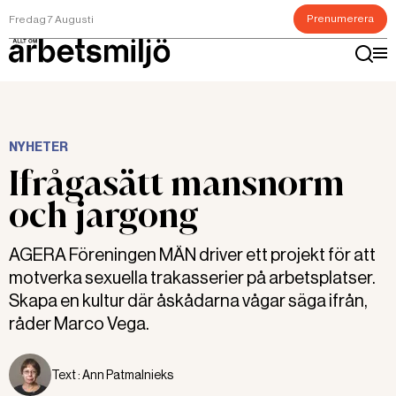
Prenumerera
Fredag 7 Augusti
NYHETER
Ifrågasätt mansnorm
och jargong
AGERA Föreningen MÄN driver ett projekt för att
motverka sexuella trakasserier på arbetsplatser.
Skapa en kultur där åskådarna vågar säga ifrån,
råder Marco Vega.
Text :
Ann Patmalnieks