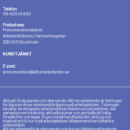
Telefon:
08-409 04 643
Postadress:
Prenumerationstjänst,
Arbetsmiljöforum, Hantverkargatan
25B 112 21 Stockholm
KUNDTJÄNST
E-post:
prenumeration@alltomarbetsmiljo.se
Aktuell, fördjupande och oberoende. Allt om arbetsmiljö är tidningen
för dig som driver arbetsmiljöfrågorna på arbetsplatsen. Tidningen
bevakar de viktigaste arbetsmiljöhändelserna inom politiken, det
senaste inom forskning, aktuella domar och ger hjälp att tolka
föreskrifter och lagar. Vi ger också handfasta råd, verktyg och
inspiration för hur ni på arbetsplatsen tillsammans kan förbättra
arbetsmiljön.
Allt om arbetsmiljö är oberoende och ägs av utbildningsföretaget