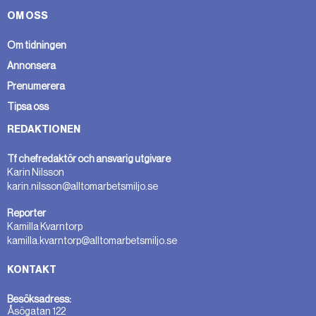
OM OSS
Om tidningen
Annonsera
Prenumerera
Tipsa oss
REDAKTIONEN
Tf chefredaktör och ansvarig utgivare
Karin Nilsson
karin.nilsson@alltomarbetsmiljo.se
Reporter
Kamilla Kvarntorp
kamilla.kvarntorp@alltomarbetsmiljo.se
KONTAKT
Besöksadress:
Åsögatan 122