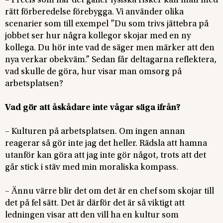
– Precis som när det gäller fysiska risker kan man med
rätt förberedelse förebygga. Vi använder olika
scenarier som till exempel ”Du som trivs jättebra på
jobbet ser hur några kollegor skojar med en ny
kollega. Du hör inte vad de säger men märker att den
nya verkar obekväm.” Sedan får deltagarna reflektera,
vad skulle de göra, hur visar man omsorg på
arbetsplatsen?
Vad gör att åskådare inte vågar säga ifrån?
– Kulturen på arbetsplatsen. Om ingen annan
reagerar så gör inte jag det heller. Rädsla att hamna
utanför kan göra att jag inte gör något, trots att det
går stick i stäv med min moraliska kompass.
– Ännu värre blir det om det är en chef som skojar till
det på fel sätt. Det är därför det är så viktigt att
ledningen visar att den vill ha en kultur som