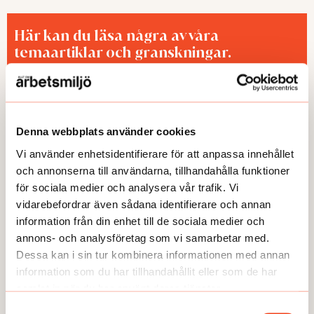
Här kan du läsa några av våra
temaartiklar och granskningar.
Denna webbplats använder cookies
Vi använder enhetsidentifierare för att anpassa innehållet
och annonserna till användarna, tillhandahålla funktioner
för sociala medier och analysera vår trafik. Vi
vidarebefordrar även sådana identifierare och annan
TEMA
TEMA
information från din enhet till de sociala medier och
Utmattningssyndrom –
TEMA Konstant bered
annons- och analysföretag som vi samarbetar med.
F43.8A – försvinner
Dessa kan i sin tur kombinera informationen med annan
information som du har tillhandahållit eller som de har
samlat in när du har använt deras tjänster.
Samtyckesval