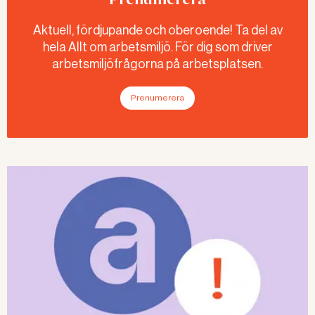
Aktuell, fördjupande och oberoende! Ta del av
hela Allt om arbetsmiljö. För dig som driver
arbetsmiljöfrågorna på arbetsplatsen.
Prenumerera