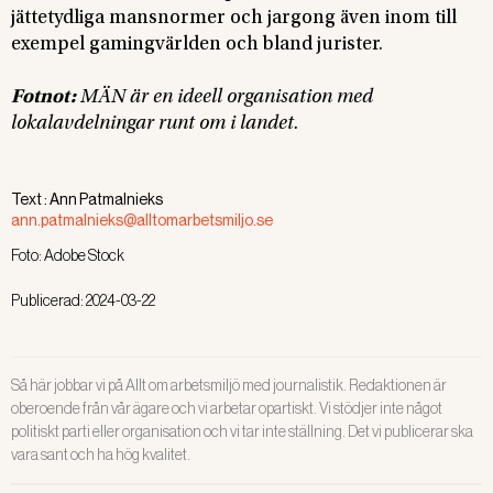
jättetydliga mansnormer och jargong även inom till
exempel gamingvärlden och bland jurister.
Fotnot:
MÄN är en ideell organisation med
lokalavdelningar runt om i landet.
Text :
Ann Patmalnieks
ann.patmalnieks@alltomarbetsmiljo.se
Foto:
Adobe Stock
Publicerad:
2024-03-22
Så här jobbar vi på Allt om arbetsmiljö med journalistik. Redaktionen är
oberoende från vår ägare och vi arbetar opartiskt. Vi stödjer inte något
politiskt parti eller organisation och vi tar inte ställning. Det vi publicerar ska
vara sant och ha hög kvalitet.