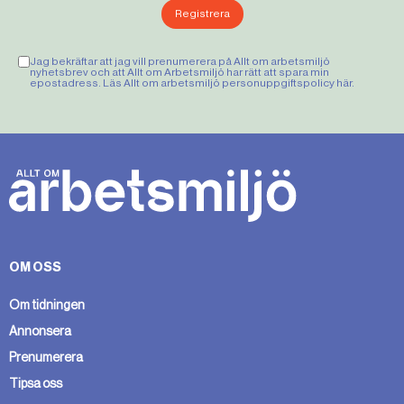
Registrera
Jag bekräftar att jag vill prenumerera på Allt om arbetsmiljö
nyhetsbrev och att Allt om Arbetsmiljö har rätt att spara min
epostadress. Läs Allt om arbetsmiljö personuppgiftspolicy
här
.
OM OSS
Om tidningen
Annonsera
Prenumerera
Tipsa oss