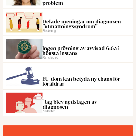
problem
Delade meningar om diagnosen
”utmattningssyndrom”
Forskning
Ingen prövning av avvisad 6:6a i
högsta instans
Rattslaget
EU-dom kan betyda ny chans för
föräldrar
"Jag blev nedslagen av
diagnosen"
Nyheter