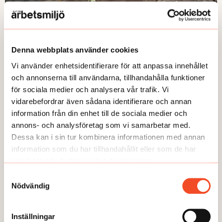
Denna webbplats använder cookies
NYHETER
Vi använder enhetsidentifierare för att anpassa innehållet
Arbetet återupptas på SSAB
och annonserna till användarna, tillhandahålla funktioner
för sociala medier och analysera vår trafik. Vi
Publicerad:
2026-05-26
vidarebefordrar även sådana identifierare och annan
information från din enhet till de sociala medier och
annons- och analysföretag som vi samarbetar med.
Dessa kan i sin tur kombinera informationen med annan
information som du har tillhandahållit eller som de har
Här kan du läsa några av våra
samlat in när du har använt deras tjänster.
temaartiklar och granskningar.
Samtyckesval
Nödvändig
Inställningar