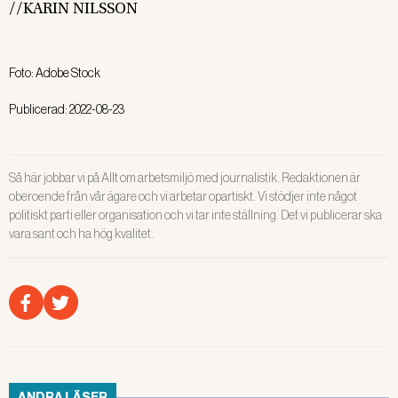
//KARIN NILSSON
Foto:
Adobe Stock
Publicerad:
2022-08-23
Så här jobbar vi på Allt om arbetsmiljö med journalistik. Redaktionen är
oberoende från vår ägare och vi arbetar opartiskt. Vi stödjer inte något
politiskt parti eller organisation och vi tar inte ställning. Det vi publicerar ska
vara sant och ha hög kvalitet.
ANDRA LÄSER