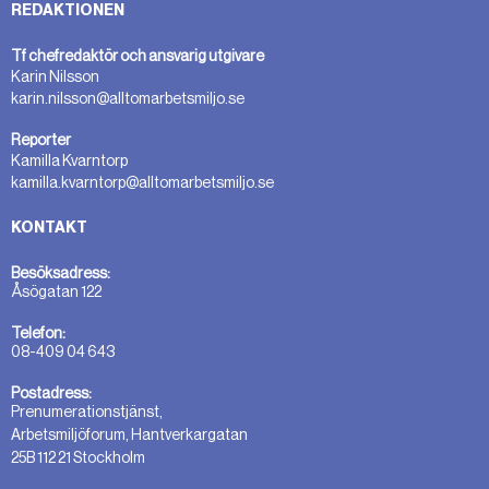
REDAKTIONEN
Tf chefredaktör och ansvarig utgivare
Karin Nilsson
karin.nilsson@alltomarbetsmiljo.se
Reporter
Kamilla Kvarntorp
kamilla.kvarntorp@alltomarbetsmiljo.se
KONTAKT
Besöksadress:
Åsögatan 122
Telefon:
08-409 04 643
Postadress:
Prenumerationstjänst,
Arbetsmiljöforum, Hantverkargatan
25B 112 21 Stockholm