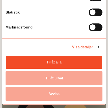
Statistik
Marknadsföring
TEMA
TEMA
Utmattningssyndrom –
TEMA Konstant bered
F43.8A – försvinner
Visa detaljer
Tillåt alla
Tillåt urval
GUIDEN
Avvisa