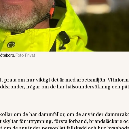
Göteborg.
Foto:
Privat
 att prata om hur viktigt det är med arbetsmiljön. Vi infor
skyddsronder, frågar om de har hälsoundersökning och påt
Vi kollar om de har dammfällor, om de använder dammrak
skyltar för utrymning, första förband, brandsläckare o
så om de använder personligt fallskydd och hur byggbod