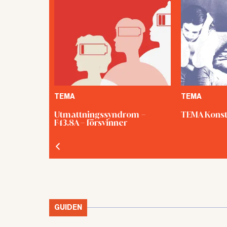
TEMA
TEMA
Utmattningssyndrom –
TEMA Konst
F43.8A – försvinner
GUIDEN