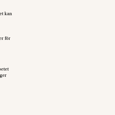
et kan
er för
betet
nger