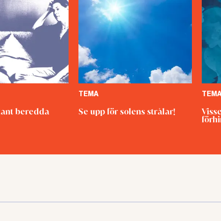
TEMA
TEM
ant beredda
Se upp för solens strålar!
Viss
förh