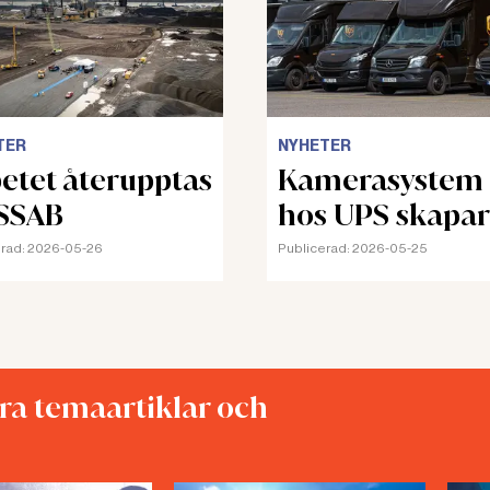
TER
NYHETER
etet återupptas
Kamerasystem
SSAB
hos UPS skapar
stress och oro
rad:
2026-05-26
Publicerad:
2026-05-25
åra temaartiklar och