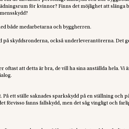
lädningsrum för kvinnor? Finns det möjlighet att slänga 
d mensskydd?
r med både medarbetarna och byggherren.
ed på skyddsronderna, också underleverantörerna. Det g
 oftast att detta är bra, de vill ha sina anställda hela. Vi ä
ialog.
t. På ett ställe saknades sparkskydd på en ställning och på
t förvisso fanns fallskydd, men det såg vingligt och farlig