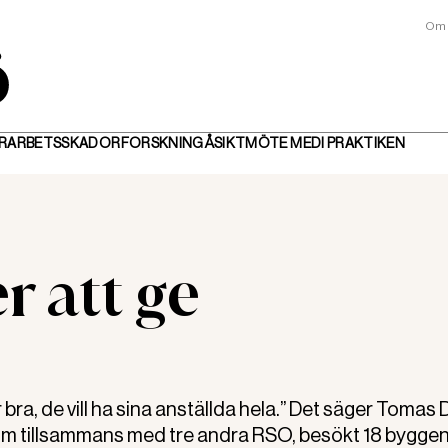
Om 
R
ARBETSSKADOR
FORSKNING
ÅSIKT
MÖTE MED
I PRAKTIKEN
r att ge
ra, de vill ha sina anställda hela.” Det säger Tomas 
om tillsammans med tre andra RSO, besökt 18 bygge