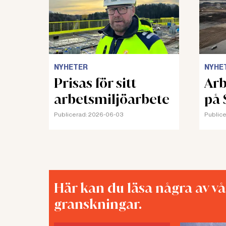
NYHETER
NYHE
Prisas för sitt
Arb
arbetsmiljöarbete
på 
Publicerad:
2026-06-03
Publice
Här kan du läsa några av v
granskningar.