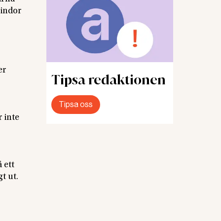
bindor
er
Tipsa redaktionen
Tipsa oss
r inte
 ett
t ut.