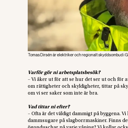
Tomas Dirsén är elektriker och regionalt skyddsombud i 
Varför gör ni arbetsplatsbesök?
– Vi åker ut för att se hur det ser ut och för
om rättigheter och skyldigheter, tittar på 
om vi ser saker som inte är bra.
Vad tittar ni efter?
– Ofta är det väldigt dammigt på byggena. 
dammsugare på slagborrmaskiner. Finns det 
ögonduschar på varje våning? Vi kollar ock