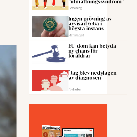
”utmattningssyndrom”
Forskning
Ingen prövning av
avvisad 6:6a i
högsta instans
Rattslaget
EU-dom kan betyda
ny chans för
föräldrar
"Jag blev nedslagen
av diagnosen"
Nyheter