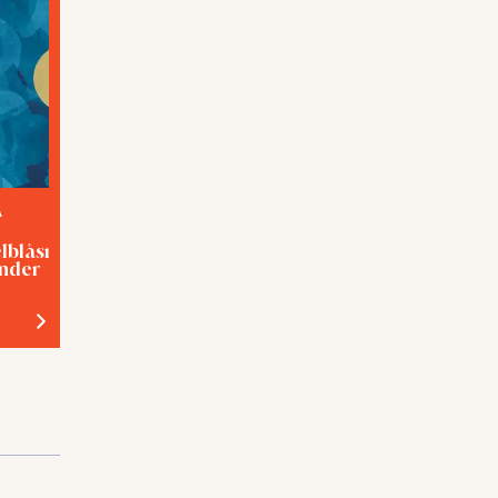
A
TEMA
elblåsning med
Förslavad eller hjälpt?
inder