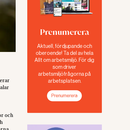
Prenumerera
Aktuell, fördjupande och
oberoende! Ta del av hela
Allt om arbetsmiljö. För dig
som driver
arbetsmiljöfrågorna på
arbetsplatsen.
merar
alar
Prenumerera
or och
ch
arna