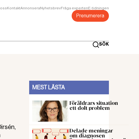
oss
Kontakt
Annonsera
Nyhetsbrev
Fråga experten
E-tidningen
Prenumerera
SÖK
MEST LÄSTA
Föräldrars situation
ett dolt problem
Dirsén,
Delade meningar
n
om diagnosen