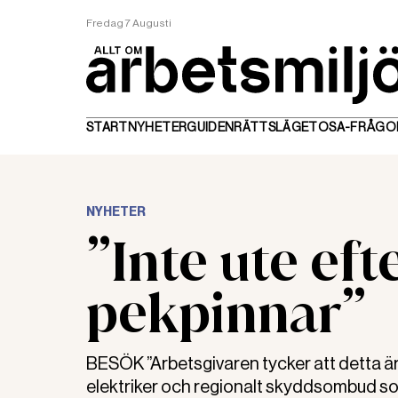
Fredag 7 Augusti
START
NYHETER
GUIDEN
RÄTTSLÄGET
OSA-FRÅGO
NYHETER
”Inte ute efte
pekpinnar”
BESÖK ”Arbetsgivaren tycker att detta är b
elektriker och regionalt skyddsombud s