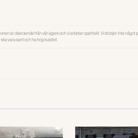
onen är oberoende från vår ägare och vi arbetar opartiskt. Vi stödjer inte något po
ar ska vara sant och ha hög kvalitet.