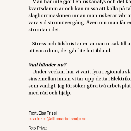
– Man har inte gjort en riskanalys och det k
kvartsdamm är och kan missa att kolla på ta
slagborrmaskinen innan man riskerar vibratio
vara vid strömövergång. Även om man får en
struntar i det.
– Stress och tidsbrist är en annan orsak till at
att vara dum, det går lite fort ibland.
Vad händer nu?
– Under veckan har vi varit fyra regionala 
sinsemellan innan vi tar upp detta i Elektrik
som vanligt. Jag försöker göra två arbetsp
med råd och hjälp.
Text :
Elsa Frizell
elsa.frizell@alltomarbetsmiljo.se
Foto:
Privat