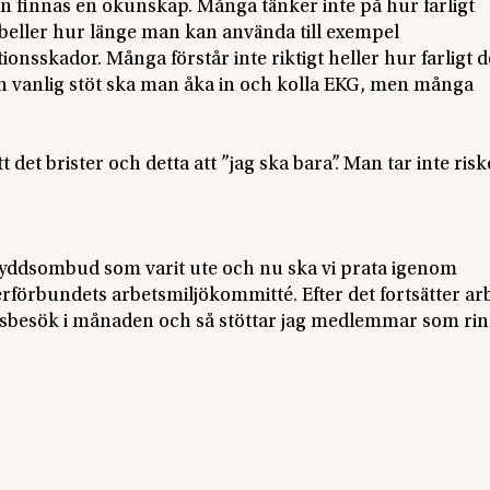
an finnas en okunskap. Många tänker inte på hur farligt
beller hur länge man kan använda till exempel
nsskador. Många förstår inte riktigt heller hur farligt d
 vanlig stöt ska man åka in och kolla EKG, men många
t det brister och detta att ”jag ska bara”. Man tar inte risk
skyddsombud som varit ute och nu ska vi prata igenom
erförbundets arbetsmiljökommitté. Efter det fortsätter ar
latsbesök i månaden och så stöttar jag medlemmar som ri