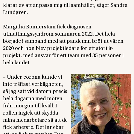
klarar av att anpassa mig till samhället, säger Sandra
Lundgren.
Margitha Ronnerstam fick diagnosen
utmattningssyndrom sommaren 2022. Det hela
började i samband med att pandemin bröt ut våren
2020 och hon blev projektledare för ett stort it-
projekt, med ansvar för ett team med 35 personer i
hela landet.
– Under corona kunde vi
inte träffas i verkligheten,
så jag satt vid datorn precis
hela dagarna med möten
från morgon till kväll. I
rollen ingick att skydda
mina medarbetare så att de
fick arbetsro. Det innebar