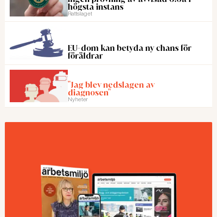
högsta instans
Rattslaget
EU-dom kan betyda ny chans för
föräldrar
"Jag blev nedslagen av
diagnosen"
Nyheter