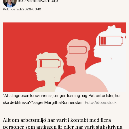
Text :
Kamilla Kvarntorp
Publicerad:
2026-03-10
"Att diagnosen försvinner är ju ingen lösning i sig. Patienter lider, hur
ska de bli friska?" säger Margitha Ronnerstam.
Foto:
Adobe stock.
Allt om arbetsmiljö har varit i kontakt med flera
personer som antingen är eller har varit sjukskrivna