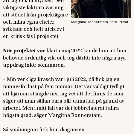
att jag fick ta mycket. Den
viktigaste faktorn var nog
att stödet från projektägare
och mina egna chefer
Marghita Ronnerstam. Foto: Privat
sviktade och helt uteblev i
en kritisk fas i projektet.
När projektet var
klart i maj 2022 kände hon att hon
behövde ordentlig vila och tog därför inte några nya
uppdrag inför sommaren.
– Min verkliga krasch var i juli 2022, då fick jag en
minnesförlust på fem timmar. Det var väldigt tydligt
att hjärnan stängde ner. Jag vet att det finns de som
säger att man sällan bara blir utmattad på grund av
arbetet. Men i mitt fall var det jobbrelaterat i allra
högsta grad, säger Margitha Ronnerstam.
Så småningom fick hon diagnosen