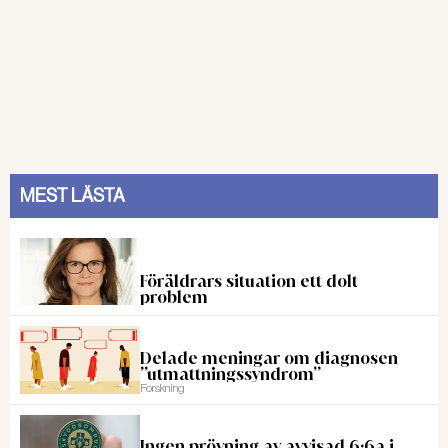
MEST LÄSTA
Föräldrars situation ett dolt
problem
Delade meningar om diagnosen
”utmattningssyndrom”
Forskning
Ingen prövning av avvisad 6:6a i