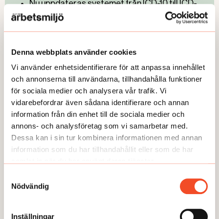
Nu uppdateras systemet från ICD-10 till ICD-
11. De begränsas möjligheterna att ha
nationella diagnoskoder.
I januari 2028 försvinner därför den svenska
Denna webbplats använder cookies
koden för utmattningssyndrom, F43.8A.
Vi använder enhetsidentifierare för att anpassa innehållet
och annonserna till användarna, tillhandahålla funktioner
Det främsta syftet med ICD är att möjliggöra
för sociala medier och analysera vår trafik. Vi
enhetlig klassificering och statistisk
vidarebefordrar även sådana identifierare och annan
beskrivning av sjukdomar, dödsorsaker och
information från din enhet till de sociala medier och
andra hälsoproblem som leder till kontakt
annons- och analysföretag som vi samarbetar med.
med hälso- och sjukvården.
Dessa kan i sin tur kombinera informationen med annan
Källa: Socialstyrelsen, Internetmedicin
information som du har tillhandahållit eller som de har
samlat in när du har använt deras tjänster.
Samtyckesval
Nödvändig
Läs även:
Inställningar