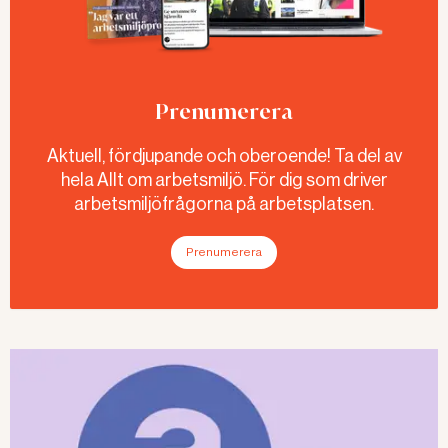
Prenumerera
Aktuell, fördjupande och oberoende! Ta del av
hela Allt om arbetsmiljö. För dig som driver
arbetsmiljöfrågorna på arbetsplatsen.
Prenumerera