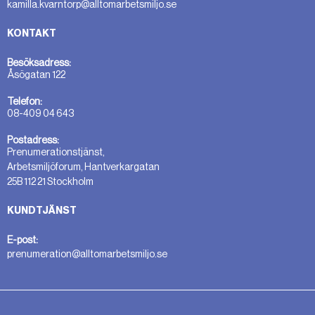
kamilla.kvarntorp@alltomarbetsmiljo.se
KONTAKT
Besöksadress:
Åsögatan 122
Telefon:
08-409 04 643
Postadress:
Prenumerationstjänst,
Arbetsmiljöforum, Hantverkargatan
25B 112 21 Stockholm
KUNDTJÄNST
E-post:
prenumeration@alltomarbetsmiljo.se