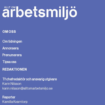
OM OSS
Om tidningen
Annonsera
Prenumerera
Tipsa oss
REDAKTIONEN
Tf chefredaktör och ansvarig utgivare
Karin Nilsson
karin.nilsson@alltomarbetsmiljo.se
Reporter
Kamilla Kvarntorp