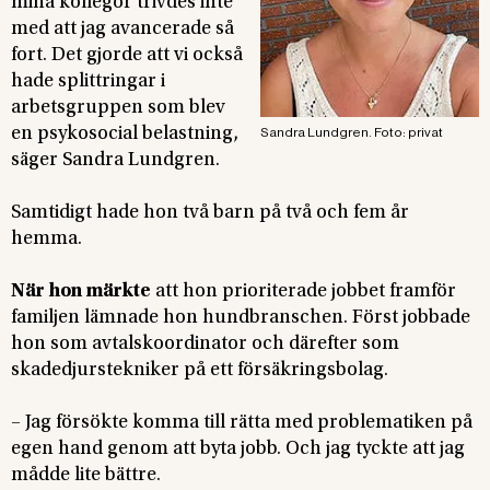
mina kollegor trivdes inte
med att jag avancerade så
fort. Det gjorde att vi också
hade splittringar i
arbetsgruppen som blev
en psykosocial belastning,
Sandra Lundgren. Foto: privat
säger Sandra Lundgren.
Samtidigt hade hon två barn på två och fem år
hemma.
När hon märkte
att hon prioriterade jobbet framför
familjen lämnade hon hundbranschen. Först jobbade
hon som avtalskoordinator och därefter som
skadedjurstekniker på ett försäkringsbolag.
– Jag försökte komma till rätta med problematiken på
egen hand genom att byta jobb. Och jag tyckte att jag
mådde lite bättre.