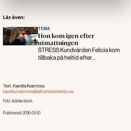
om psykisk ohälsa är låg blir det
svårare att göra rätt. Det visar
Läs även:
preliminära resultat från en
pågående forskningsstudie.
TEMA
Hon kom igen efter
utmattningen
STRESS Kundvärden Felicia kom
tillbaka på heltid efter
utmattningen. Det hade inte gått
utan förändrade arbetsuppgifter.
Men sedan hände något som
Text :
Kamilla Kvarntorp
ställde allt på ända igen.
kamilla.kvarntorp@alltomarbetsmiljo.se
Foto:
Adobe stock.
Publicerad:
2026-03-10