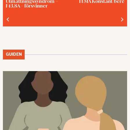
Utmattningssyndrom –
TEMA Konstant bered
F43.8A – försvinner
GUIDEN