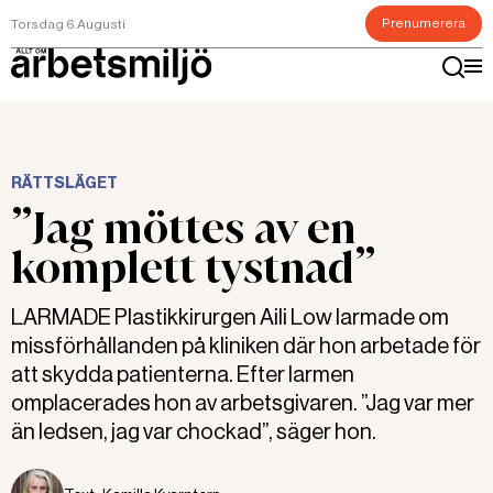
Prenumerera
Torsdag 6 Augusti
RÄTTSLÄGET
”Jag möttes av en
komplett tystnad”
LARMADE Plastikkirurgen Aili Low larmade om
missförhållanden på kliniken där hon arbetade för
att skydda patienterna. Efter larmen
omplacerades hon av arbetsgivaren. ”Jag var mer
än ledsen, jag var chockad”, säger hon.