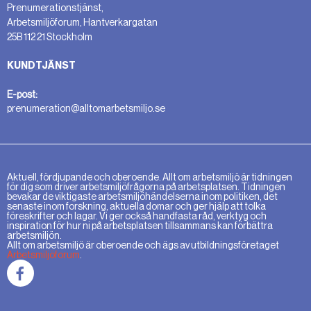
Prenumerationstjänst,
Arbetsmiljöforum, Hantverkargatan
25B 112 21 Stockholm
KUNDTJÄNST
E-post:
prenumeration@alltomarbetsmiljo.se
Aktuell, fördjupande och oberoende. Allt om arbetsmiljö är tidningen
för dig som driver arbetsmiljöfrågorna på arbetsplatsen. Tidningen
bevakar de viktigaste arbetsmiljöhändelserna inom politiken, det
senaste inom forskning, aktuella domar och ger hjälp att tolka
föreskrifter och lagar. Vi ger också handfasta råd, verktyg och
inspiration för hur ni på arbetsplatsen tillsammans kan förbättra
arbetsmiljön.
Allt om arbetsmiljö är oberoende och ägs av utbildningsföretaget
Arbetsmiljöforum
.