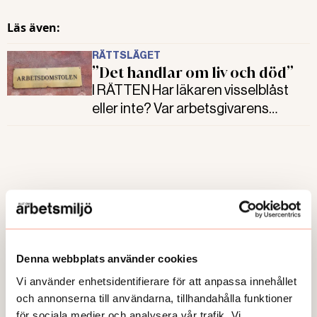
Läs även:
RÄTTSLÄGET
”Det handlar om liv och död”
I RÄTTEN Har läkaren visselblåst
eller inte? Var arbetsgivarens
åtgärder repressalier eller inte? Det
har blivit dags för slutplädering i
målet där den nya visselblåsarlagen
för första gången prövas i
Arbetsdomstolen. Allt om
arbetsmiljö var på plats.
Läs även:
Denna webbplats använder cookies
TEMA
Vi använder enhetsidentifierare för att anpassa innehållet
Visselblåsning med förhinder
och annonserna till användarna, tillhandahålla funktioner
LARM Snart har den nya
för sociala medier och analysera vår trafik. Vi