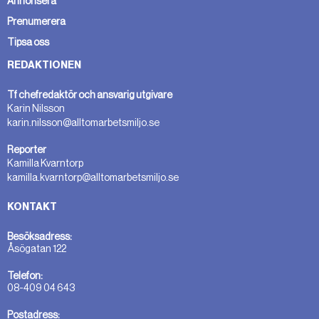
Annonsera
Prenumerera
Tipsa oss
REDAKTIONEN
Tf chefredaktör och ansvarig utgivare
Karin Nilsson
karin.nilsson@alltomarbetsmiljo.se
Reporter
Kamilla Kvarntorp
kamilla.kvarntorp@alltomarbetsmiljo.se
KONTAKT
Besöksadress:
Åsögatan 122
Telefon:
08-409 04 643
Postadress: