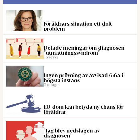
Föräldrars situation ett dolt
problem
Delade meningar om diagnosen
”utmattningssyndrom”
Forskning
Ingen prövning av avvisad 6:6a i
högsta instans
Rattslaget
EU-dom kan betyda ny chans för
föräldrar
"Jag blev nedslagen av
diagnosen"