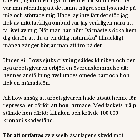
chefer. Jag kunde ringa till henne när som helst. Det
var min räddning att det fanns några som lyssnade på
mig och stöttade mig. Hade jag inte fått det stöd jag
fick av mitt fackliga ombud var jag verkligen nära att
ta livet av mig. När man har hört ”vi måste skicka hem
dig därför att du är en dålig människa” tillräckligt
många gånger börjar man att tro på det.
Under Aili Lows sjukskrivning såldes kliniken och den
nya arbetsgivaren erbjöd en överenskommelse där
hennes anställning avslutades omedelbart och hon
fick en månadslön.
Aili Low ansåg att arbetsgivaren hade utsatt henne för
repressalier därför att hon larmade. Med fackets hjälp
stämde hon därför kliniken och krävde 100 000
kronor i skadestånd.
För att omfattas
av visselblåsarlagens skydd mot