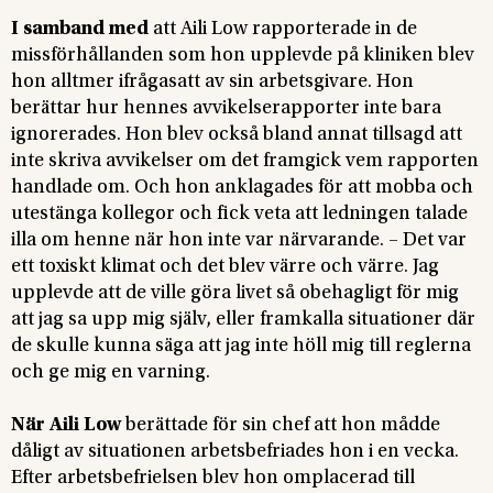
I samband med
att Aili Low rapporterade in de
missförhållanden som hon upplevde på kliniken blev
hon alltmer ifrågasatt av sin arbetsgivare. Hon
berättar hur hennes avvikelserapporter inte bara
ignorerades. Hon blev också bland annat tillsagd att
inte skriva avvikelser om det framgick vem rapporten
handlade om. Och hon anklagades för att mobba och
utestänga kollegor och fick veta att ledningen talade
illa om henne när hon inte var närvarande. – Det var
ett toxiskt klimat och det blev värre och värre. Jag
upplevde att de ville göra livet så obehagligt för mig
att jag sa upp mig själv, eller framkalla situationer där
de skulle kunna säga att jag inte höll mig till reglerna
och ge mig en varning.
När Aili Low
berättade för sin chef att hon mådde
dåligt av situationen arbetsbefriades hon i en vecka.
Efter arbetsbefrielsen blev hon omplacerad till