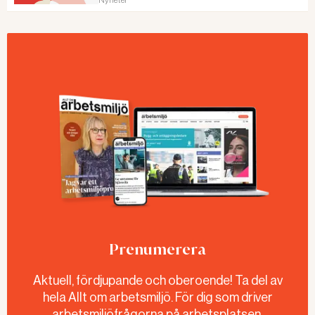
Nyheter
Prenumerera
Aktuell, fördjupande och oberoende! Ta del av
hela Allt om arbetsmiljö. För dig som driver
arbetsmiljöfrågorna på arbetsplatsen.