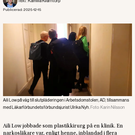
Text :
Kamilla Kvarntorp
Publicerad:
2025-12-15
Aili Low på väg till slutpläderingen i Arbetsdomstolen, AD, tillsammans
med Läkarförbundets förbundsjurist Ulrika Nyh.
Foto:
Karin Nilsson
Aili Low jobbade som plastikkirurg på en klinik. En
narkosläkare var, enligt henne, inblandad i flera