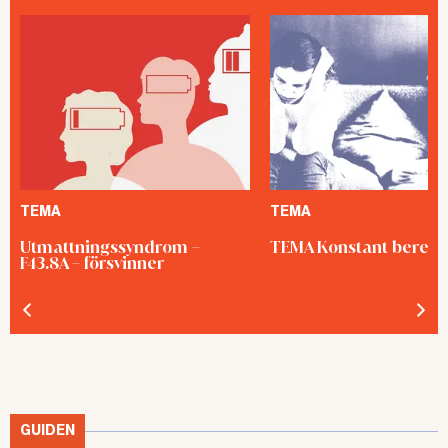
TEMA
TEMA
Utmattningssyndrom –
TEMA Konstant bered
F43.8A – försvinner
GUIDEN