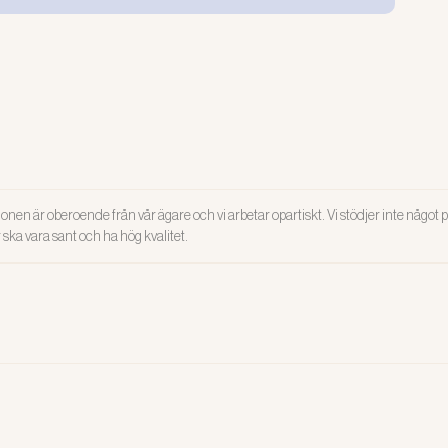
R
etet måste styras från toppen
lla i arbetsgruppen behöver vara med för att hitta
ör en bra organisatorisk och social arbetsmiljö. Men
engagemang är viktigast. Det visar forskning från
 universitet.
onen är oberoende från vår ägare och vi arbetar opartiskt. Vi stödjer inte något po
ar ska vara sant och ha hög kvalitet.
osa-stöd på gång
hövs stöd och hjälp till användarna av osa:n. Det vi