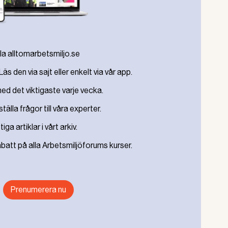
ten under Anna Kinberg Batras dryga första år. Om inte
sk att utredningen får en bristande legitimitet hos myndig
oas också över ökad stress om inte utredningen komme
hela alltomarbetsmiljo.se
nsöverdirektör Claes Lindgren. Han avböjer intervju och 
Läs den via sajt eller enkelt via vår app.
r han tidigare gett till Aftonbladet.
m arbetsmiljöundersökningen kommit i gång och genomför
d det viktigaste varje vecka.
iskussioner som förts inom ramen för samverkan har det b
tälla frågor till våra experter.
utsättningar att inleda arbetet. Jag välkomnar mot denna
å frågan och ser med tillförsikt fram mot resultatet av d
ga artiklar i vårt arkiv.
batt på alla Arbetsmiljöforums kurser.
diskussioner som förts om arbetsmiljöundersökningen kom
e kommentera något till andra än de som är utsedda att de
Prenumerera nu