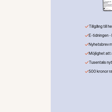
hon hade arbetsmiljöansvaret för verksamhe
länsöverdirektören får delta finns det en ri
medarbetare, menar skyddsombudet. Hon or
gång och inte görs på ett bra sätt.
Tillgång till 
Allt om arbetsmiljö
har sökt vikarierande lä
E-tidningen - 
nedanstående via e-post, vilket är kommentare
– Det hade ur alla aspekter varit bättre o
Nyhetsbrev me
enligt plan. Budget finns avsatt, men i de d
Möjlighet att s
tydligt att det för närvarande inte finns för
bakgrund att Arbetsmiljöverket nu får titta p
Tusentals nytti
prövning.
500 kronor ra
– Vad gäller det konkreta innehållet i de 
fortsatt att hedra samverkansavtalet och int
det arbetet.