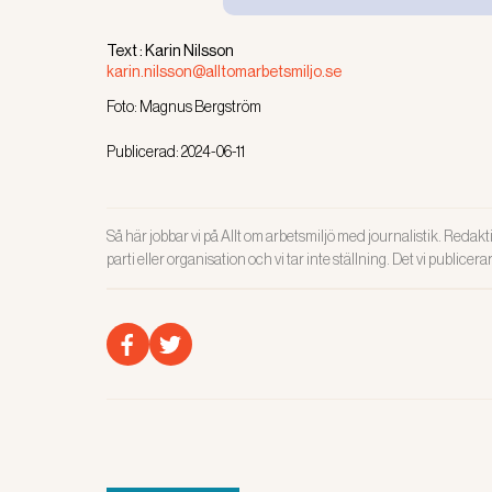
Läs även:
Text :
Karin Nilsson
karin.nilsson@alltomarbetsmiljo.se
OSA-FRÅGO
Osa-arb
Foto:
Magnus Bergström
FÖREDÖME A
Publicerad:
2024-06-11
lösningar f
ledningens 
Mälardalens
Så här jobbar vi på Allt om arbetsmiljö med journalistik. Redakti
parti eller organisation och vi tar inte ställning. Det vi publicer
Läs även:
NYHETER
Bättre 
STÖD Det be