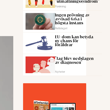
”utmattningssyndrom”
Forskning
Ingen prövning av
avvisad 6:6a i
högsta instans
Rattslaget
EU-dom kan betyda
ny chans för
föräldrar
"Jag blev nedslagen
av diagnosen"
Nyheter