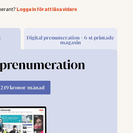
te lämnat något besked om när arbetsmiljöutredningen k
erant?
Logga in för att läsa vidare
uationens allvar påpekats.
 huvudskyddsombudet till företrädare för arbetsgivaren. 
som är upprörda, ledsna och stressade och som har blivi
n
Digital prenumeration + 6 st printade
magasin
Huvudskyddsombudet beskriver i ett mejl från april
 som ”En toxisk ledarstil som ger avtryck i organisatio
l prenumeration
der ett års tid mellan huvudskyddsombud och fackliga
 och hr-chef å andra sidan.
n att arbetsmiljöproblemen till följd av landshövdinge
249 kronor/månad
er behöver vidtas. En arbetsmiljöutredning är ett led i 
ddsombudet att risken för ohälsa ökar och att verksamh
gare länsöverdirektören delta i arbetsmiljöutredningen or
nsöverdirektören har ”väsentlig information” och påpe