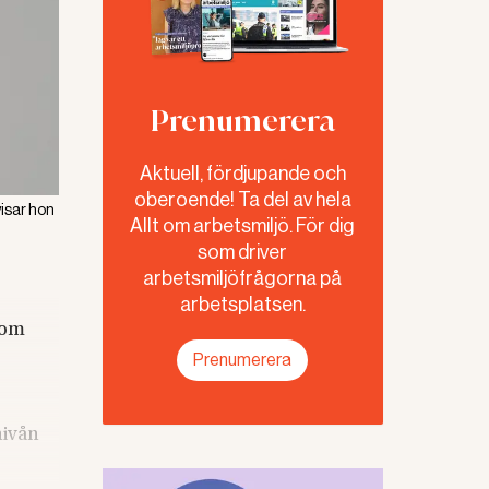
Prenumerera
Aktuell, fördjupande och
oberoende! Ta del av hela
visar hon
Allt om arbetsmiljö. För dig
som driver
arbetsmiljöfrågorna på
arbetsplatsen.
som
Prenumerera
nivån