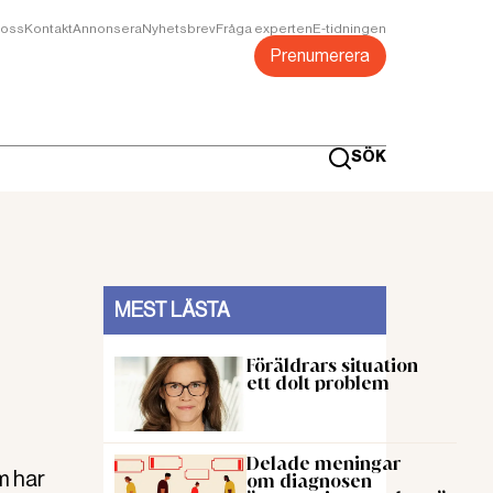
oss
Kontakt
Annonsera
Nyhetsbrev
Fråga experten
E-tidningen
Prenumerera
SÖK
MEST LÄSTA
Föräldrars situation
ett dolt problem
Delade meningar
m har
om diagnosen