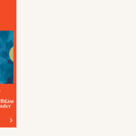
A
TEMA
elblåsning med
Förslavad eller hjälpt?
inder