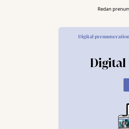
Enligt skyddsombudet har arbetsgivaren in
Redan prenum
komma i gång trots upprepade möten där sit
Med i anmälan finns också tidigare mejl från
mejlen finns beskrivningar av medarbetare 
Digital prenumeratio
otrevligt, orättvist eller osakligt bemötta. 
landshövdingen Anna Kinberg Batras chefskap
Digita
Av mejlen framgår
att möten har hållits un
företrädare å ena sidan och länsöverdirektör
Huvudskyddsombudet påpekar nu i sin anmäla
ledarskap kvarstår och att omedelbara åtgärd
inte utredningen kommer i gång befarar sky
påverkas än mer.
Arbetsgivarens beslut att
inte låta den tidi
skyddsombudet. Skyddsombudet menar att lä