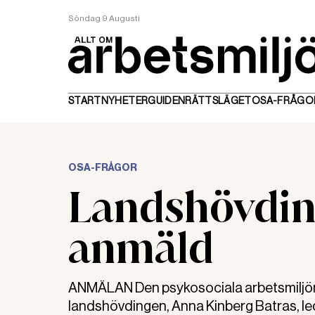
Söndag 9 Augusti
START
NYHETER
GUIDEN
RÄTTSLÄGET
OSA-FRÅGO
OSA-FRÅGOR
Landshövding
anmäld
ANMÄLAN Den psykosociala arbetsmiljön 
landshövdingen, Anna Kinberg Batras, le