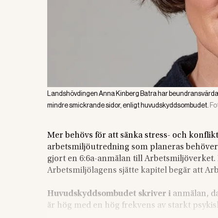
Landshövdingen Anna Kinberg Batra har beundransvärda kval
mindre smickrande sidor, enligt huvudskyddsombudet.
Fo
Mer behövs för att sänka stress- och konfli
arbetsmiljöutredning som planeras behöve
gjort en 6:6a-anmälan till Arbetsmiljöverke
Arbetsmiljölagens sjätte kapitel begär att Ar
Huvudskyddsombudet skriver i
anmälan, da
är hög med en hög frekvens av starkt psykisk