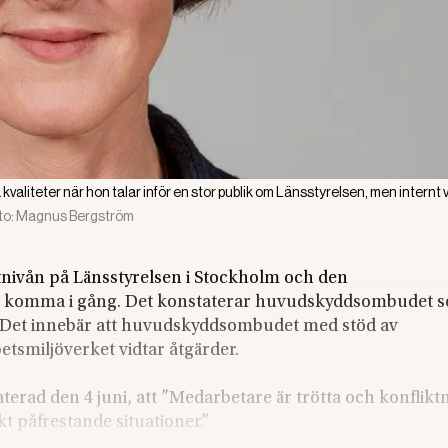
iteter när hon talar inför en stor publik om Länsstyrelsen, men internt 
to:
Magnus Bergström
ktnivån på Länsstyrelsen i Stockholm och den
r komma i gång. Det konstaterar huvudskyddsombudet 
t. Det innebär att huvudskyddsombudet med stöd av
betsmiljöverket vidtar åtgärder.
terad den 4 juni, att ”Medarbetare är trötta och konflikt
t påfrestande situationer.”