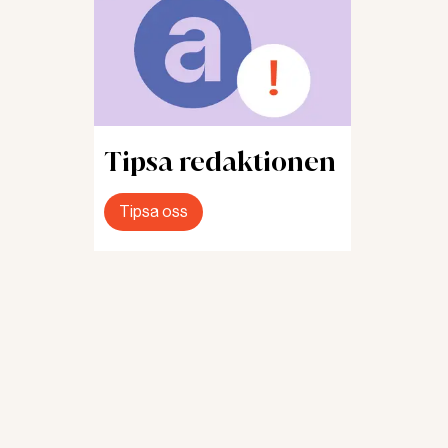
an
I
t
Tipsa redaktionen
nen.”
Tipsa oss
ns
det. Om
eten
oar
kar att