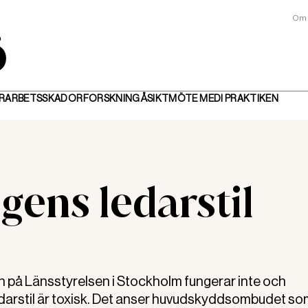
Om 
R
ARBETSSKADOR
FORSKNING
ÅSIKT
MÖTE MED
I PRAKTIKEN
ens ledarstil
på Länsstyrelsen i Stockholm fungerar inte och
darstil är toxisk. Det anser huvudskyddsombudet so