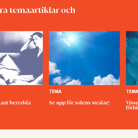
rocessen. För det kan gå riktigt illa.
åra temaartiklar och
TEMA
TEM
ant beredda
Se upp för solens strålar!
Viss
förh