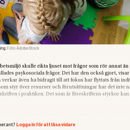
ing.
Foto:
Adobe Stock
betsmiljö skulle rikta ljuset mot frågor som rör annat än
llades psykosociala frågor. Det har den också gjort, visar
rkar även ha bidragit till att fokus har flyttats från indiv
om styr över resurser och förutsättningar har det inte nå
skriften i praktiken. Det som är föreskriftens styrkor kan
 delen av Arbetsmiljöverkets utvärdering av föreskriften
söka vilka effekter den haft på samhället och arbetsmiljön i
erant?
Logga in för att läsa vidare
isk och social arbetsmiljö och har den påverkat sjukfrå