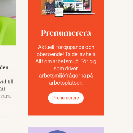
Prenumerera
Aktuell, fördjupande och
oberoende! Ta del av hela
Allt om arbetsmiljö. För dig
 den
som driver
arbetsmiljöfrågorna på
id till
arbetsplatsen.
tt.
 vara
Prenumerera
, som
 stort.
nvaro