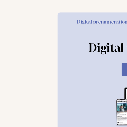
och arbetsrelaterad hälsa?
Det visade sig vara svårt att se något samb
Digital prenumeratio
minskat sedan 2016, men det går inte att säga
sjuknärvaro kan vara ett tecken på arbetsm
Digita
Forskare vid Karolinska institutet fick
i upp
arbetsmiljöföreskrifter. Det visade sig inte
gjorts på individnivå i stället för på organi
och yoga var vanligare än att göra något i o
Slutsatsen blev att det fortfarande saknas ti
förebygga psykisk ohälsa på arbetsplatsen. De
Det kan vara svårt att få personalen att kän
belastning i arbetet. Stöd från arbetsmiljöko
Akademien för hälsa, vård och välfärd
vid M
när föreskrifterna infördes och tillämpades 