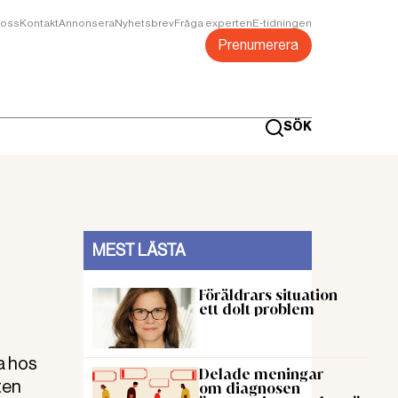
oss
Kontakt
Annonsera
Nyhetsbrev
Fråga experten
E-tidningen
Prenumerera
SÖK
MEST LÄSTA
Föräldrars situation
ett dolt problem
a hos
Delade meningar
ten
om diagnosen