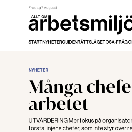
Fredag 7 Augusti
START
NYHETER
GUIDEN
RÄTTSLÄGET
OSA-FRÅGO
NYHETER
Många chefer
arbetet
UTVÄRDERING Mer fokus på organisatoris
första linjens chefer, som inte styr över 