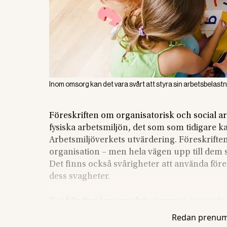
Inom omsorg kan det vara svårt att styra sin arbetsbelastn
Föreskriften om organisatorisk och social ar
fysiska arbetsmiljön, det som som tidigare ka
Arbetsmiljöverkets utvärdering. Föreskriften ve
organisation – men hela vägen upp till dem s
Det finns också svårigheter att använda före
dess svagheter.
Det här är några av slutsatserna
i den andra
trädde ikraft 2016. Syftet har varit att under
Redan prenum
Har den underlättat arbetet med organisator