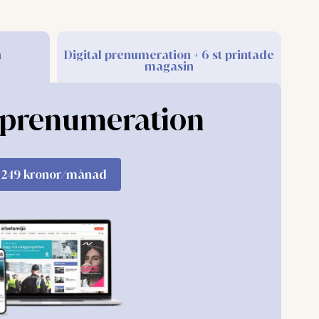
and mellan föreskriften och sjukfrånvaron. Arbetssjukdo
n
Digital prenumeration + 6 st printade
magasin
 att det beror på föreskriften. Till saken hör också att ä
iljöproblem.
l prenumeration
drag att kartlägga tidigare studier av att implementera
 finnas så många studier, men forskarna såg att många insa
sationsnivå. Sådant som stresshantering, kognitiv beteende
rganisationen.
249 kronor/månad
llräcklig kunskap om vilka insatser som kan fungera för a
t är lättare att hitta utmaningar än att utforma rätt insat
na sig delaktig och att inte uppleva interventionen som e
nsulter, företagshälsovård eller forskare kan behövas.
älardalens universitet fick uppdraget att belysa utmani
i praktiken. Det gjorde de bland annat genom att ordna t