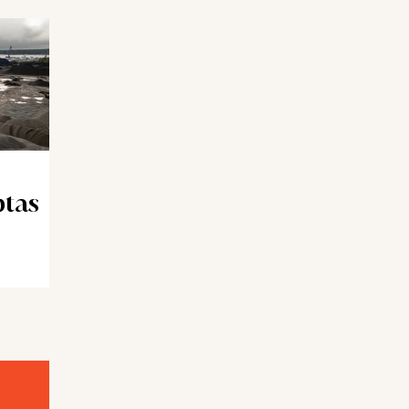
r
te lika
amför
ptas