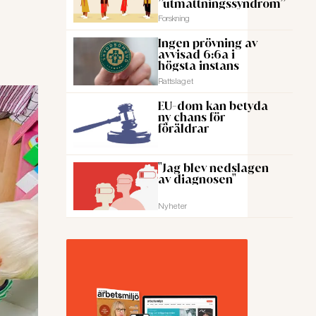
”utmattningssyndrom”
Forskning
Ingen prövning av
avvisad 6:6a i
högsta instans
Rattslaget
EU-dom kan betyda
ny chans för
föräldrar
"Jag blev nedslagen
av diagnosen"
Nyheter