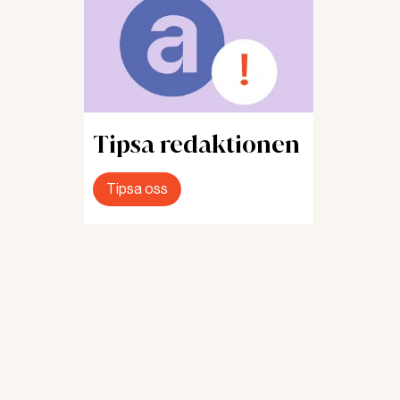
mar har
ven
Tipsa redaktionen
tser
Tipsa oss
terapi
tt
ser.
n
ngar
vå