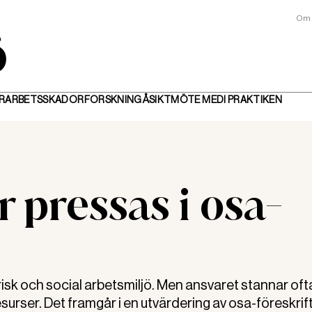
Om 
R
ARBETSSKADOR
FORSKNING
ÅSIKT
MÖTE MED
I PRAKTIKEN
 pressas i osa-
k och social arbetsmiljö. Men ansvaret stannar oft
resurser. Det framgår i en utvärdering av osa-föreskrif