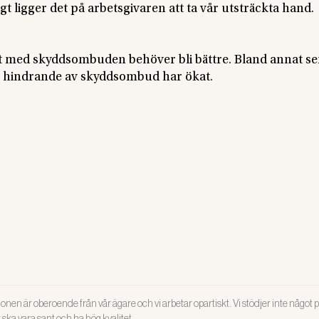
gt ligger det på arbetsgivaren att ta vår utsträckta hand.
et med skyddsombuden behöver bli bättre. Bland annat ser
om hindrande av skyddsombud har ökat.
onen är oberoende från vår ägare och vi arbetar opartiskt. Vi stödjer inte något po
ar ska vara sant och ha hög kvalitet.