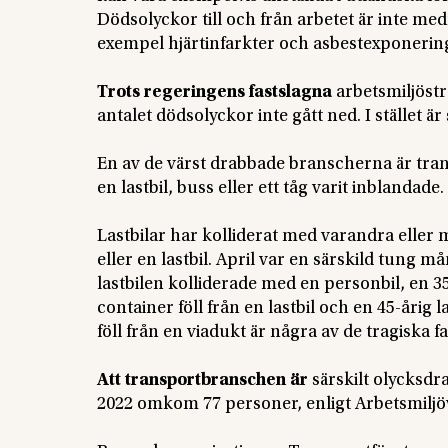
Dödsolyckor till och från arbetet är inte medrä
exempel hjärtinfarkter och asbestexponerin
Trots regeringens fastslagna
arbetsmiljöstr
antalet dödsolyckor inte gått ned. I stället är
En av de värst drabbade branscherna är trans
en lastbil, buss eller ett tåg varit inblandade.
Lastbilar har kolliderat med varandra eller 
eller en lastbil. April var en särskild tung 
lastbilen kolliderade med en personbil, en 3
container föll från en lastbil och en 45-åri
föll från en viadukt är några av de tragiska fa
Att transportbranschen är
särskilt olycksdr
2022 omkom 77 personer, enligt Arbetsmiljö