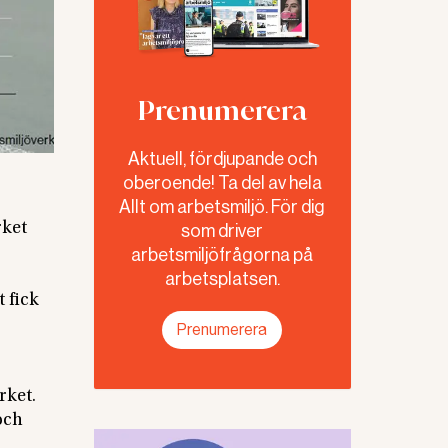
Prenumerera
Aktuell, fördjupande och
oberoende! Ta del av hela
Allt om arbetsmiljö. För dig
rket
som driver
arbetsmiljöfrågorna på
arbetsplatsen.
 fick
Prenumerera
rket.
och