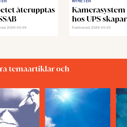
TER
NYHETER
etet återupptas
Kamerasystem
SSAB
hos UPS skapar
stress och oro
rad:
2026-05-26
Publicerad:
2026-05-25
åra temaartiklar och