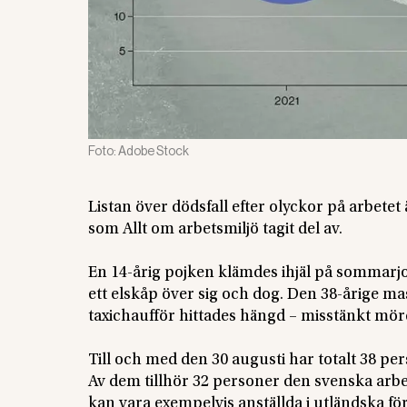
Foto:
Adobe Stock
Listan över dödsfall efter olyckor på arbetet ä
som Allt om arbetsmiljö tagit del av.
En 14-årig pojken klämdes ihjäl på sommarjo
ett elskåp över sig och dog. Den 38-årige m
taxichaufför hittades hängd – misstänkt mör
Till och med den 30 augusti har totalt 38 pe
Av dem tillhör 32 personer den svenska arbe
kan vara exempelvis anställda i utländska fö