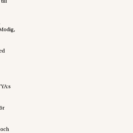
ill
h
 Modig,
ed
TYA:s
för
 och