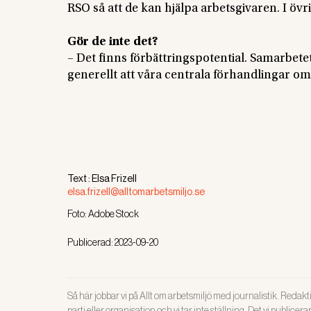
RSO så att de kan hjälpa arbetsgivaren. I övri
Gör de inte det?
– Det finns förbättringspotential. Samarbet
generellt att våra centrala förhandlingar 
Text :
Elsa Frizell
elsa.frizell@alltomarbetsmiljo.se
Foto:
Adobe Stock
Publicerad:
2023-09-20
Så här jobbar vi på Allt om arbetsmiljö med journalistik. Redakti
parti eller organisation och vi tar inte ställning. Det vi publicer