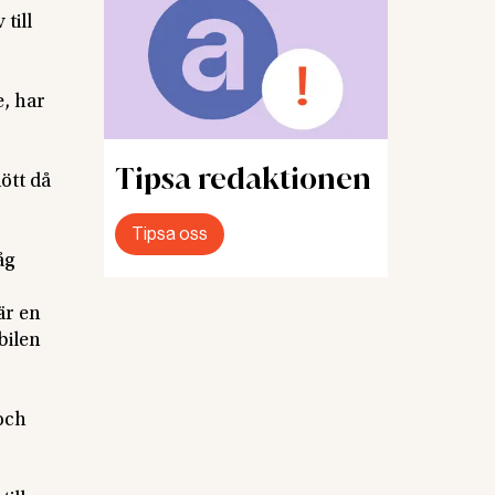
till
e, har
Tipsa redaktionen
ött då
Tipsa oss
åg
är en
bilen
 och