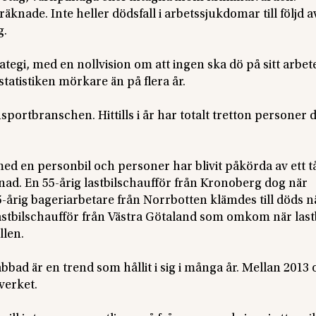
knade. Inte heller dödsfall i arbetssjukdomar till följd av 
g.
ategi, med en nollvision om att ingen ska dö på sitt arbet
 statistiken mörkare än på flera år.
portbranschen. Hittills i år har totalt tretton personer d
med en personbil och personer har blivit påkörda av ett t
månad. En 55-årig lastbilschaufför från Kronoberg dog när
5-årig bageriarbetare från Norrbotten klämdes till döds n
g lastbilschaufför från Västra Götaland som omkom när last
llen.
abbad är en trend som hållit i sig i många år. Mellan 2013
verket.