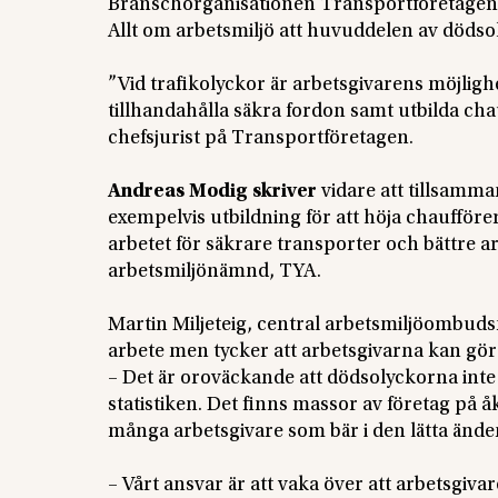
Branschorganisationen Transportföretagen vil
Allt om arbetsmiljö att huvuddelen av dödso
”Vid trafikolyckor är arbetsgivarens möjlighe
tillhandahålla säkra fordon samt utbilda ch
chefsjurist på Transportföretagen.
Andreas Modig skriver
vidare att tillsamm
exempelvis utbildning för att höja chauffö
arbetet för säkrare transporter och bättre
arbetsmiljönämnd, TYA.
Martin Miljeteig, central arbetsmiljöombud
arbete men tycker att arbetsgivarna kan gö
– Det är oroväckande att dödsolyckorna inte 
statistiken. Det finns massor av företag på å
många arbetsgivare som bär i den lätta änden
– Vårt ansvar är att vaka över att arbetsgiva