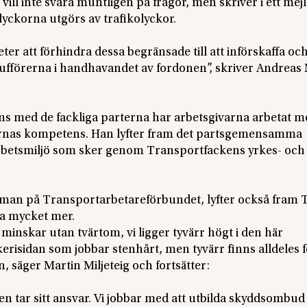
l inte svara muntligen på frågor, men skriver i ett mejl t
lyckorna utgörs av trafikolyckor.
ter att förhindra dessa begränsade till att införskaffa oc
aufförerna i handhavandet av fordonen”, skriver Andreas
ans med de fackliga parterna har arbetsgivarna arbetat m
rernas kompetens. Han lyfter fram det partsgemensamma
 arbetsmiljö som sker genom Transportfackens yrkes- och
sman på Transportarbetareförbundet, lyfter också fram 
ra mycket mer.
minskar utan tvärtom, vi ligger tyvärr högt i den här
kerisidan som jobbar stenhårt, men tyvärr finns alldeles 
, säger Martin Miljeteig och fortsätter:
ren tar sitt ansvar. Vi jobbar med att utbilda skyddsombud