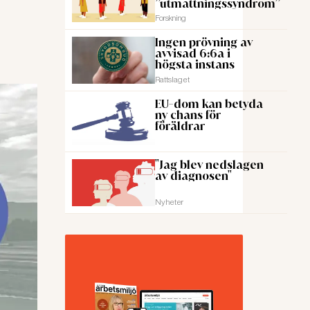
”utmattningssyndrom”
Forskning
Ingen prövning av
avvisad 6:6a i
högsta instans
Rattslaget
EU-dom kan betyda
ny chans för
föräldrar
"Jag blev nedslagen
av diagnosen"
Nyheter