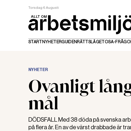
Torsdag 6 Augusti
START
NYHETER
GUIDEN
RÄTTSLÄGET
OSA-FRÅGO
NYHETER
Ovanligt lång
mål
DÖDSFALL Med 38 döda på svenska arbetspl
på flera år. En av de värst drabbade är t