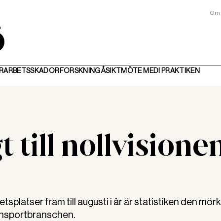
Om 
R
ARBETSSKADOR
FORSKNING
ÅSIKT
MÖTE MED
I PRAKTIKEN
t till nollvisione
atser fram till augusti i år är statistiken den mör
ransportbranschen.