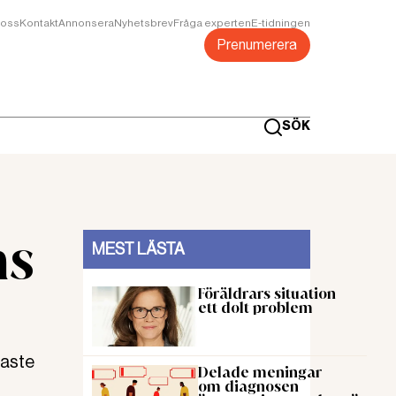
oss
Kontakt
Annonsera
Nyhetsbrev
Fråga experten
E-tidningen
Prenumerera
SÖK
ns
MEST LÄSTA
Föräldrars situation
ett dolt problem
kaste
Delade meningar
om diagnosen