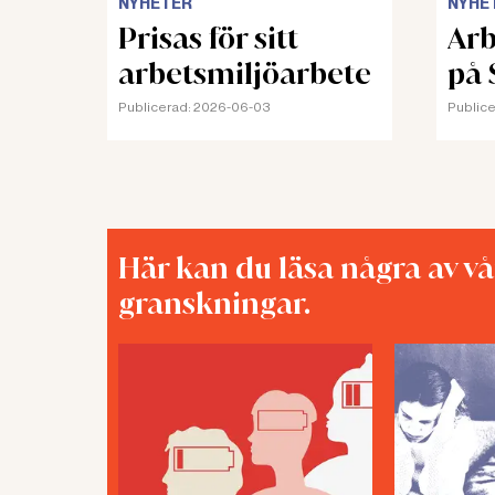
NYHETER
NYHE
Prisas för sitt
Arb
arbetsmiljöarbete
på 
Publicerad:
2026-06-03
Publice
Här kan du läsa några av v
granskningar.