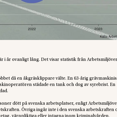
r i år ovanligt lång. Det visar statistik från Arbetsmiljöve
bbet då en åkgräsklippare välte. En 63-årig grävmaskinist
askinoperatören städade en tank och dog av syrebrist. En
dad.
rsoner dött på svenska arbetsplatser, enligt Arbetsmiljöve
tskraften. Övriga ingår inte i den svenska arbetskraften 
retag, värnpliktiga eller intagna inom kriminalvården.