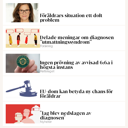
Föräldrars situation ett dolt
problem
Delade meningar om diagnosen
”utmattningssyndrom”
Forskning
Ingen prövning av avvisad 6:6a i
högsta instans
Rattslaget
EU-dom kan betyda ny chans för
föräldrar
"Jag blev nedslagen av
diagnosen"
Nyheter