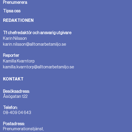
Prenumerera
Tipsa oss
REDAKTIONEN
Tf chefredaktör och ansvarig utgivare
Karin Nilsson
karin.nilsson@alltomarbetsmiljo.se
Reporter
Kamilla Kvarntorp
kamilla.kvarntorp@alltomarbetsmiljo.se
KONTAKT
Besöksadress:
Åsögatan 122
Telefon:
08-409 04 643
Postadress:
Prenumerationstjänst,