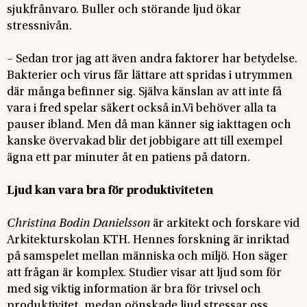
sjukfrånvaro. Buller och störande ljud ökar
stressnivån.
– Sedan tror jag att även andra faktorer har betydelse.
Bakterier och virus får lättare att spridas i utrymmen
där många befinner sig. Själva känslan av att inte få
vara i fred spelar säkert också in.Vi behöver alla ta
pauser ibland. Men då man känner sig iakttagen och
kanske övervakad blir det jobbigare att till exempel
ägna ett par minuter åt en patiens på datorn.
Ljud kan vara bra för produktiviteten
Christina Bodin Danielsson
är arkitekt och forskare vid
Arkitekturskolan KTH. Hennes forskning är inriktad
på samspelet mellan människa och miljö. Hon säger
att frågan är komplex. Studier visar att ljud som för
med sig viktig information är bra för trivsel och
produktivitet, medan oönskade ljud stressar oss.