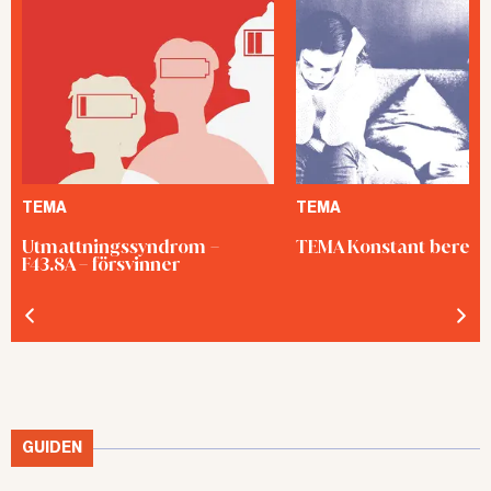
TEMA
TEMA
Utmattningssyndrom –
TEMA Konstant bered
F43.8A – försvinner
GUIDEN