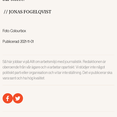
//
JONAS FOGELQVIST
Foto:
Colourbox
Publicerad:
2021-11-01
Så här jobbar vi på Allt om arbetsmiljö med journalistik. Redaktionen är
oberoende från vår ägare och vi arbetar opartiskt. Vi stödjer inte något
politiskt parti eller organisation och vi tar inte ställning. Det vi publicerar ska
vara sant och ha hög kvalitet.