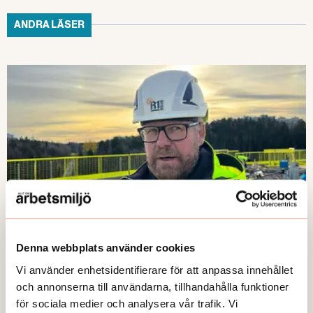
ANDRA LÄSER
Denna webbplats använder cookies
NYHETER
Prisas för sitt arbetsmiljöarbete
Vi använder enhetsidentifierare för att anpassa innehållet
och annonserna till användarna, tillhandahålla funktioner
Publicerad:
2026-06-03
för sociala medier och analysera vår trafik. Vi