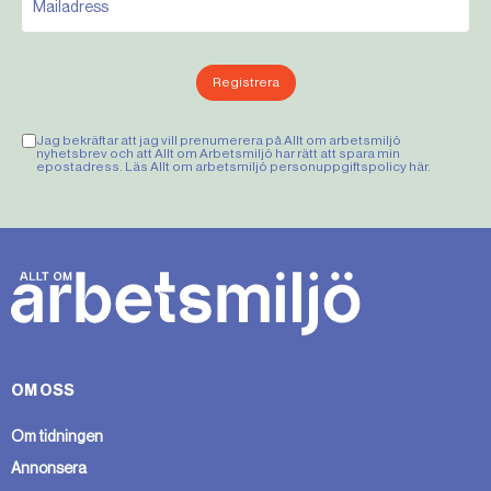
Registrera
Jag bekräftar att jag vill prenumerera på Allt om arbetsmiljö
nyhetsbrev och att Allt om Arbetsmiljö har rätt att spara min
epostadress. Läs Allt om arbetsmiljö personuppgiftspolicy
här
.
OM OSS
Om tidningen
Annonsera