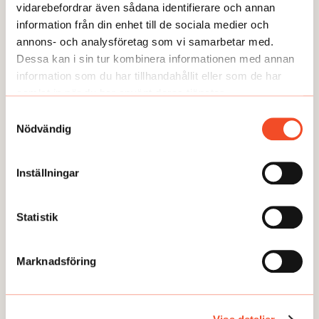
vidarebefordrar även sådana identifierare och annan
information från din enhet till de sociala medier och
annons- och analysföretag som vi samarbetar med.
Dessa kan i sin tur kombinera informationen med annan
information som du har tillhandahållit eller som de har
samlat in när du har använt deras tjänster.
Samtyckesval
Nödvändig
Inställningar
NYHETER
Arbetet återupptas på SSAB
Statistik
Publicerad:
2026-05-26
Marknadsföring