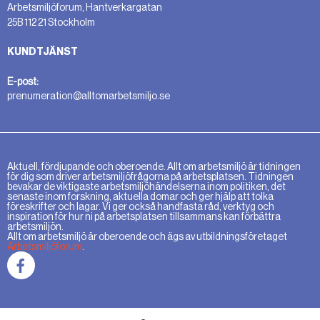
Arbetsmiljöforum, Hantverkargatan
25B 112 21 Stockholm
KUNDTJÄNST
E-post:
prenumeration@alltomarbetsmiljo.se
Aktuell, fördjupande och oberoende. Allt om arbetsmiljö är tidningen
för dig som driver arbetsmiljöfrågorna på arbetsplatsen. Tidningen
bevakar de viktigaste arbetsmiljöhändelserna inom politiken, det
senaste inom forskning, aktuella domar och ger hjälp att tolka
föreskrifter och lagar. Vi ger också handfasta råd, verktyg och
inspiration för hur ni på arbetsplatsen tillsammans kan förbättra
arbetsmiljön.
Allt om arbetsmiljö är oberoende och ägs av utbildningsföretaget
Arbetsmiljöforum
.