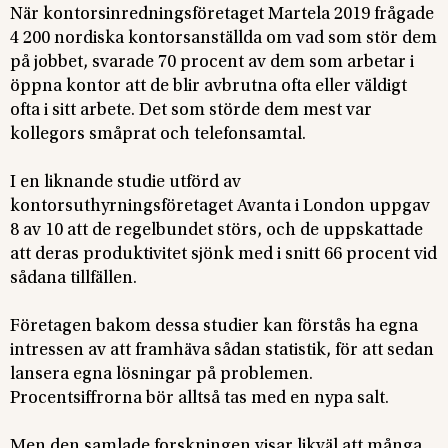
När kontorsinredningsföretaget Martela 2019 frågade
4 200 nordiska kontorsanställda om vad som stör dem
på jobbet, svarade 70 procent av dem som arbetar i
öppna kontor att de blir avbrutna ofta eller väldigt
ofta i sitt arbete. Det som störde dem mest var
kollegors småprat och telefonsamtal.
I en liknande studie utförd av
kontorsuthyrningsföretaget Avanta i London uppgav
8 av 10 att de regelbundet störs, och de uppskattade
att deras produktivitet sjönk med i snitt 66 procent vid
sådana tillfällen.
Företagen bakom dessa studier kan förstås ha egna
intressen av att framhäva sådan statistik, för att sedan
lansera egna lösningar på problemen.
Procentsiffrorna bör alltså tas med en nypa salt.
Men den samlade forskningen visar likväl att många