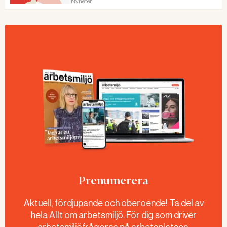
Nyheter
Prenumerera
Aktuell, fördjupande och oberoende! Ta del av
hela Allt om arbetsmiljö. För dig som driver