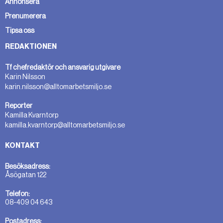
Annonsera
Prenumerera
Tipsa oss
REDAKTIONEN
Tf chefredaktör och ansvarig utgivare
Karin Nilsson
karin.nilsson@alltomarbetsmiljo.se
Reporter
Kamilla Kvarntorp
kamilla.kvarntorp@alltomarbetsmiljo.se
KONTAKT
Besöksadress:
Åsögatan 122
Telefon:
08-409 04 643
Postadress: