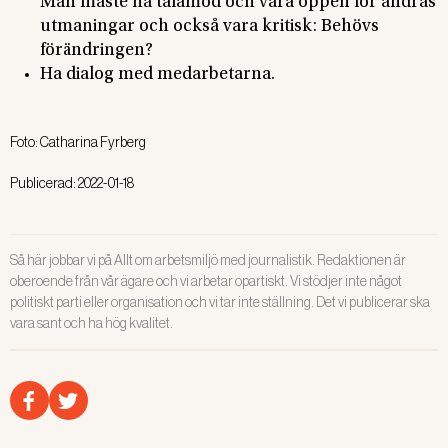
Man måste ha tålamod och vara öppen för andras
utmaningar och också vara kritisk: Behövs
förändringen?
Ha dialog med medarbetarna.
Foto:
Catharina Fyrberg
Publicerad:
2022-01-18
Så här jobbar vi på Allt om arbetsmiljö med journalistik. Redaktionen är
oberoende från vår ägare och vi arbetar opartiskt. Vi stödjer inte något
politiskt parti eller organisation och vi tar inte ställning. Det vi publicerar ska
vara sant och ha hög kvalitet.