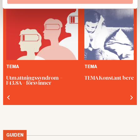
TEMA
TEMA
Utmattningssyndrom –
TEMA Konstant bered
F43.8A – försvinner
GUIDEN