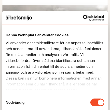
Denna webbplats använder cookies
Vi använder enhetsidentifierare för att anpassa innehållet
och annonserna till användarna, tillhandahålla funktioner
för sociala medier och analysera vår trafik. Vi
vidarebefordrar även sådana identifierare och annan
information från din enhet till de sociala medier och
NYHETER
annons- och analysföretag som vi samarbetar med.
Arbetet återupptas på SSAB
Dessa kan i sin tur kombinera informationen med annan
Publicerad:
2026-05-26
information som du har tillhandahållit eller som de har
samlat in när du har använt deras tjänster.
Samtyckesval
Nödvändig