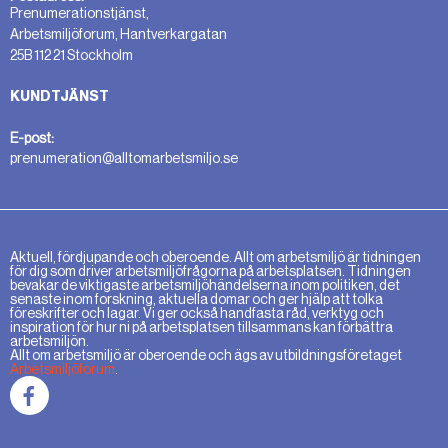
Prenumerationstjänst,
Arbetsmiljöforum, Hantverkargatan
25B 112 21 Stockholm
KUNDTJÄNST
E-post:
prenumeration@alltomarbetsmiljo.se
Aktuell, fördjupande och oberoende. Allt om arbetsmiljö är tidningen
för dig som driver arbetsmiljöfrågorna på arbetsplatsen. Tidningen
bevakar de viktigaste arbetsmiljöhändelserna inom politiken, det
senaste inom forskning, aktuella domar och ger hjälp att tolka
föreskrifter och lagar. Vi ger också handfasta råd, verktyg och
inspiration för hur ni på arbetsplatsen tillsammans kan förbättra
arbetsmiljön.
Allt om arbetsmiljö är oberoende och ägs av utbildningsföretaget
Arbetsmiljöforum
.