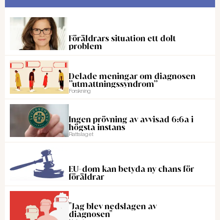
Föräldrars situation ett dolt
problem
Delade meningar om diagnosen
”utmattningssyndrom”
Forskning
Ingen prövning av avvisad 6:6a i
högsta instans
Rattslaget
EU-dom kan betyda ny chans för
föräldrar
"Jag blev nedslagen av
diagnosen"