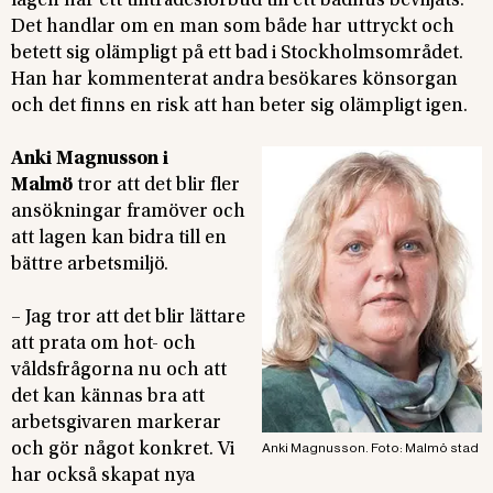
lagen har ett tillträdesförbud till ett badhus beviljats.
Det handlar om en man som både har uttryckt och
betett sig olämpligt på ett bad i Stockholmsområdet.
Han har kommenterat andra besökares könsorgan
och det finns en risk att han beter sig olämpligt igen.
Anki Magnusson i
Malmö
tror att det blir fler
ansökningar framöver och
att lagen kan bidra till en
bättre arbetsmiljö.
– Jag tror att det blir lättare
att prata om hot- och
våldsfrågorna nu och att
det kan kännas bra att
arbetsgivaren markerar
och gör något konkret. Vi
Anki Magnusson. Foto: Malmö stad
har också skapat nya