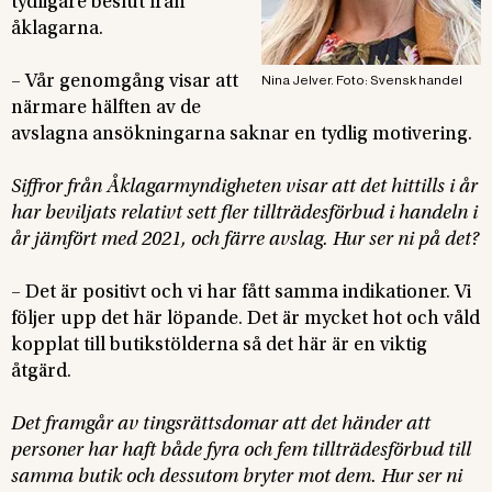
tydligare beslut från
åklagarna.
– Vår genomgång visar att
Nina Jelver. Foto: Svensk handel
närmare hälften av de
avslagna ansökningarna saknar en tydlig motivering.
Siffror från Åklagarmyndigheten visar att det hittills i år
har beviljats relativt sett fler tillträdesförbud i handeln i
år jämfört med 2021, och färre avslag. Hur ser ni på det?
– Det är positivt och vi har fått samma indikationer. Vi
följer upp det här löpande. Det är mycket hot och våld
kopplat till butikstölderna så det här är en viktig
åtgärd.
Det framgår av tingsrättsdomar att det händer att
personer har haft både fyra och fem tillträdesförbud till
samma butik och dessutom bryter mot dem. Hur ser ni