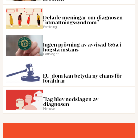
Delade meningar om diagnosen
”utmattningssyndrom”
Forskning
Ingen prövning av avvisad 6:6a i
högsta instans
Rattslaget
EU-dom kan betyda ny chans för
föräldrar
"Jag blev nedslagen av
diagnosen"
Nyheter