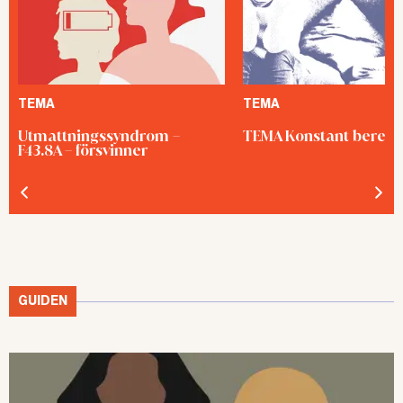
TEMA
TEMA
Utmattningssyndrom –
TEMA Konstant bered
F43.8A – försvinner
GUIDEN