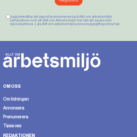
Registrera
Jag bekräftar att jag vill prenumerera på Allt om arbetsmiljö
nyhetsbrev och att Allt om Arbetsmiljö har rätt att spara min
epostadress. Läs Allt om arbetsmiljö personuppgiftspolicy
här
.
OM OSS
Om tidningen
Annonsera
Prenumerera
Tipsa oss
REDAKTIONEN