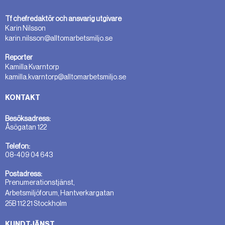
Tf chefredaktör och ansvarig utgivare
Karin Nilsson
karin.nilsson@alltomarbetsmiljo.se
Reporter
Kamilla Kvarntorp
kamilla.kvarntorp@alltomarbetsmiljo.se
KONTAKT
Besöksadress:
Åsögatan 122
Telefon:
08-409 04 643
Postadress:
Prenumerationstjänst,
Arbetsmiljöforum, Hantverkargatan
25B 112 21 Stockholm
KUNDTJÄNST