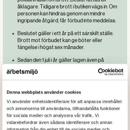
åklagare. Tidigare brott i butiken vägs in. Om
personen kan hindras genom en mindre
ingripande åtgärd, får förbud inte meddelas.
Beslutet gäller i ett år på ett särskilt ställe.
Brott mot förbudet kan ge böter eller
fängelse i högst sex månader.
Sedan den 1 juli i år gäller lagen även på
bibliotek och simhallar. Tillträdesförbud på
bibliotek ska även kunna meddelas vid risk för
ordningsstörningar.
Källa: Regeringen och Riksdagen
Denna webbplats använder cookies
Vi använder enhetsidentifierare för att anpassa innehållet
och annonserna till användarna, tillhandahålla funktioner
för sociala medier och analysera vår trafik. Vi
vidarebefordrar även sådana identifierare och annan
Text :
Karin Nilsson
information från din enhet till de sociala medier och