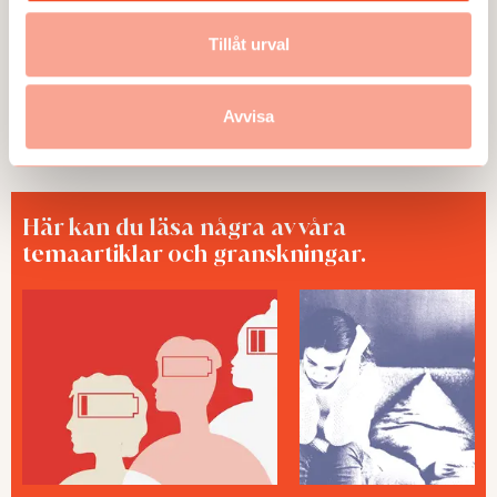
Kamerasystem hos UPS skapar stress
och oro
Tillåt urval
Publicerad:
2026-05-25
Avvisa
Här kan du läsa några av våra
temaartiklar och granskningar.