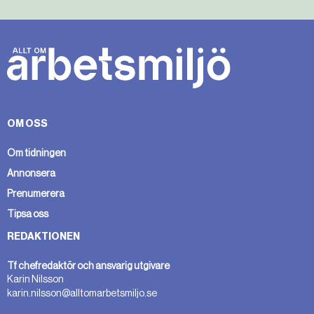
OM OSS
Om tidningen
Annonsera
Prenumerera
Tipsa oss
REDAKTIONEN
Tf chefredaktör och ansvarig utgivare
Karin Nilsson
karin.nilsson@alltomarbetsmiljo.se