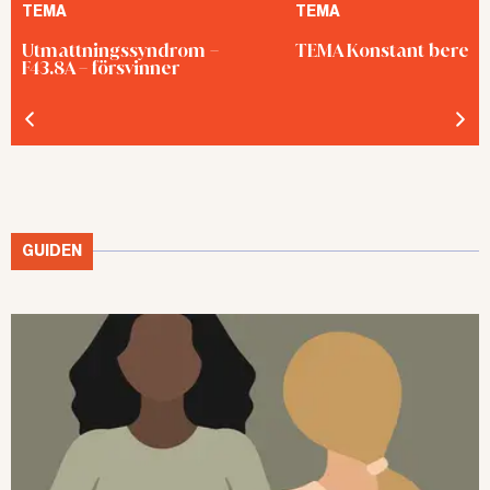
TEMA
TEMA
Utmattningssyndrom –
TEMA Konstant bered
F43.8A – försvinner
GUIDEN