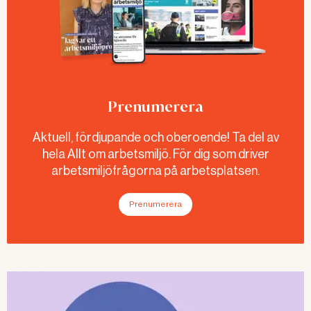
Prenumerera
Aktuell, fördjupande och oberoende! Ta del av
hela Allt om arbetsmiljö. För dig som driver
arbetsmiljöfrågorna på arbetsplatsen.
Prenumerera