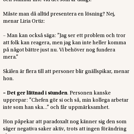
och stannar inte vid det som är dåligt.
Måste man då alltid presentera en lösning? Nej,
menar Liria Ortiz:
– Man kan också säga: ”Jag ser ett problem och tror
att folk kan reagera, men jag kan inte heller komma
på något bättre just nu. Vi behöver nog fundera
mera.”
Skälen är flera till att personer blir gnällspikar, menar
hon.
– Det ger lättnad i stunden
. Personen kanske
upprepar: ”Chefen gör si och så, min kollega arbetar
inte som han ska…” och får uppmärksamhet.
Hon påpekar att paradoxalt nog känner sig den som
säger negativa saker aktiv, trots att ingen förändring