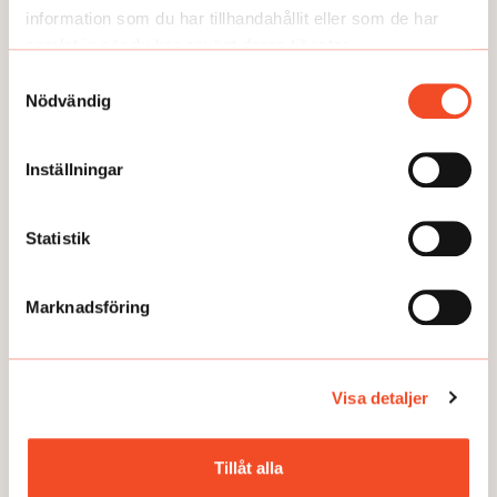
information som du har tillhandahållit eller som de har
samlat in när du har använt deras tjänster.
Samtyckesval
NYHETER
Nödvändig
Arbetet återupptas på SSAB
Publicerad:
2026-05-26
Inställningar
Statistik
Marknadsföring
Visa detaljer
Tillåt alla
NYHETER