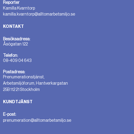
Reporter
Kamilla Kvarntorp
kamilla.kvarntorp@alltomarbetsmiljo.se
KONTAKT
Besöksadress:
Åsögatan 122
Telefon:
08-409 04 643
Postadress:
Prenumerationstjänst,
Arbetsmiljöforum, Hantverkargatan
25B 112 21 Stockholm
KUNDTJÄNST
E-post:
prenumeration@alltomarbetsmiljo.se