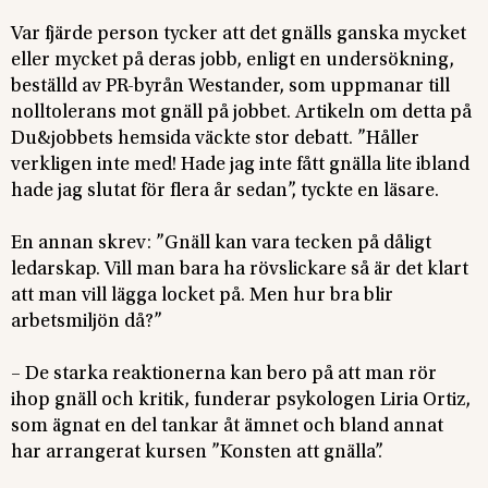
Var fjärde person tycker att det gnälls ganska mycket
eller mycket på deras jobb, enligt en undersökning,
beställd av PR-byrån Westander, som uppmanar till
nolltolerans mot gnäll på jobbet. Artikeln om detta på
Du&jobbets hemsida väckte stor debatt. ”Håller
verkligen inte med! Hade jag inte fått gnälla lite ibland
hade jag slutat för flera år sedan”, tyckte en läsare.
En annan skrev: ”Gnäll kan vara tecken på dåligt
ledarskap. Vill man bara ha rövslickare så är det klart
att man vill lägga locket på. Men hur bra blir
arbetsmiljön då?”
– De starka reaktionerna kan bero på att man rör
ihop gnäll och kritik, funderar psykologen Liria Ortiz,
som ägnat en del tankar åt ämnet och bland annat
har arrangerat kursen ”Konsten att gnälla”.