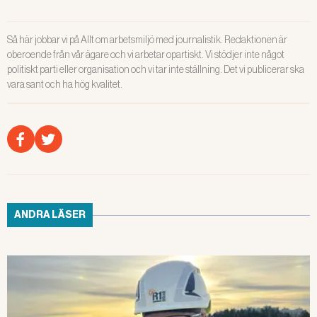
Så här jobbar vi på Allt om arbetsmiljö med journalistik. Redaktionen är
oberoende från vår ägare och vi arbetar opartiskt. Vi stödjer inte något
politiskt parti eller organisation och vi tar inte ställning. Det vi publicerar ska
vara sant och ha hög kvalitet.
ANDRA LÄSER