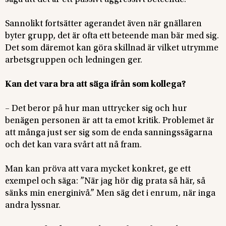
säga att det är ett passivt aggressivt beteende.
Sannolikt fortsätter agerandet även när gnällaren
byter grupp, det är ofta ett beteende man bär med sig.
Det som däremot kan göra skillnad är vilket utrymme
arbetsgruppen och ledningen ger.
Kan det vara bra att säga ifrån som kollega?
– Det beror på hur man uttrycker sig och hur
benägen personen är att ta emot kritik. Problemet är
att många just ser sig som de enda sanningssägarna
och det kan vara svårt att nå fram.
Man kan pröva att vara mycket konkret, ge ett
exempel och säga: ”När jag hör dig prata så här, så
sänks min energinivå.” Men säg det i enrum, när inga
andra lyssnar.