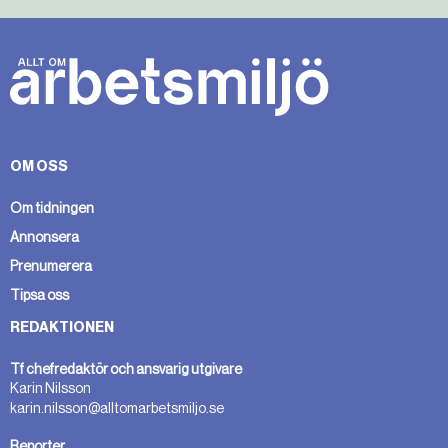
OM OSS
Om tidningen
Annonsera
Prenumerera
Tipsa oss
REDAKTIONEN
Tf chefredaktör och ansvarig utgivare
Karin Nilsson
karin.nilsson@alltomarbetsmiljo.se
Reporter