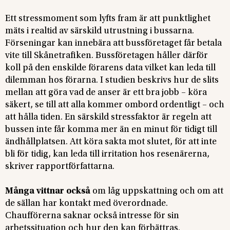
Ett stressmoment som lyfts fram är att punktlighet
mäts i realtid av särskild utrustning i bussarna.
Förseningar kan innebära att bussföretaget får betala
vite till Skånetrafiken. Bussföretagen håller därför
koll på den enskilde förarens data vilket kan leda till
dilemman hos förarna. I studien beskrivs hur de slits
mellan att göra vad de anser är ett bra jobb – köra
säkert, se till att alla kommer ombord ordentligt – och
att hålla tiden. En särskild stressfaktor är regeln att
bussen inte får komma mer än en minut för tidigt till
ändhållplatsen. Att köra sakta mot slutet, för att inte
bli för tidig, kan leda till irritation hos resenärerna,
skriver rapportförfattarna.
Många vittnar också
om låg uppskattning och om att
de sällan har kontakt med överordnade.
Chaufförerna saknar också intresse för sin
arbetssituation och hur den kan förbättras.