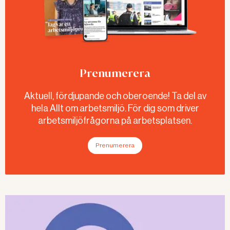
Prenumerera
Aktuell, fördjupande och oberoende! Ta del av
hela Allt om arbetsmiljö. För dig som driver
arbetsmiljöfrågorna på arbetsplatsen.
Prenumerera