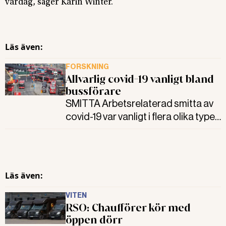
vardag, säger Karin Winter.
Läs även:
FORSKNING
Allvarlig covid-19 vanligt bland
bussförare
SMITTA Arbetsrelaterad smitta av
covid-19 var vanligt i flera olika typer
av kontaktyrken visar ny studie.
Riskbedömning och förebyggande
åtgärder behöver förbättras, anser
forskarna.
Läs även:
VITEN
RSO: Chaufförer kör med
öppen dörr