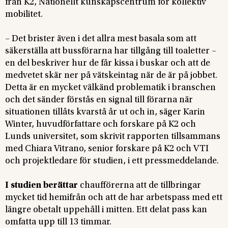
från K2, Nationellt kunskapscentrum för kollektiv
mobilitet.
– Det brister även i det allra mest basala som att
säkerställa att bussförarna har tillgång till toaletter –
en del beskriver hur de får kissa i buskar och att de
medvetet skär ner på vätskeintag när de är på jobbet.
Detta är en mycket välkänd problematik i branschen
och det sänder förstås en signal till förarna när
situationen tillåts kvarstå år ut och in, säger Karin
Winter, huvudförfattare och forskare på K2 och
Lunds universitet, som skrivit rapporten tillsammans
med Chiara Vitrano, senior forskare på K2 och VTI
och projektledare för studien, i ett pressmeddelande.
I studien berättar
chaufförerna att de tillbringar
mycket tid hemifrån och att de har arbetspass med ett
längre obetalt uppehåll i mitten. Ett delat pass kan
omfatta upp till 13 timmar.