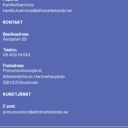
Kamilla Kvarntorp
kamilla.kvarntorp@alltomarbetsmiljo.se
KONTAKT
Besöksadress:
Åsögatan 122
Telefon:
08-409 04 643
Postadress:
Prenumerationstjänst,
Arbetsmiljöforum, Hantverkargatan
25B 112 21 Stockholm
KUNDTJÄNST
E-post:
prenumeration@alltomarbetsmiljo.se