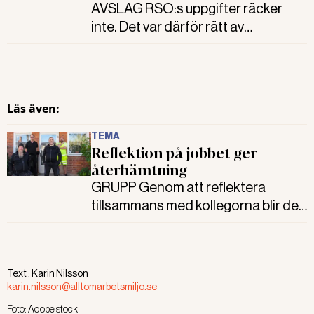
AVSLAG RSO:s uppgifter räcker
inte. Det var därför rätt av
Arbetsmiljöverket att inte kräva AC
som standardutrustning i UPS
Malmö-Sturups paketbilar, menar
förvaltningsrätten.
Läs även:
TEMA
Reflektion på jobbet ger
återhämtning
GRUPP Genom att reflektera
tillsammans med kollegorna blir det
lättare att släppa jobbet när man
går hem. Det vet arbetsledarna på
arbetsmarknadsenheten AMA, som
Text :
Karin Nilsson
fått prova metoden kollegial
karin.nilsson@alltomarbetsmiljo.se
handledning.
Foto:
Adobe stock