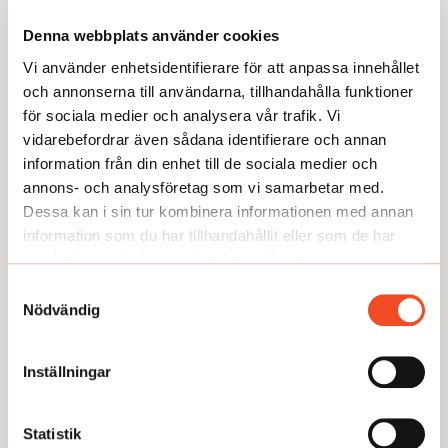
Arbetet återupptas på SSAB
Denna webbplats använder cookies
Publicerad:
2026-05-26
Vi använder enhetsidentifierare för att anpassa innehållet
och annonserna till användarna, tillhandahålla funktioner
för sociala medier och analysera vår trafik. Vi
vidarebefordrar även sådana identifierare och annan
information från din enhet till de sociala medier och
annons- och analysföretag som vi samarbetar med.
Här kan du läsa några av våra
Dessa kan i sin tur kombinera informationen med annan
temaartiklar och granskningar.
information som du har tillhandahållit eller som de har
samlat in när du har använt deras tjänster.
Samtyckesval
Nödvändig
Inställningar
Statistik
TEMA
TEMA