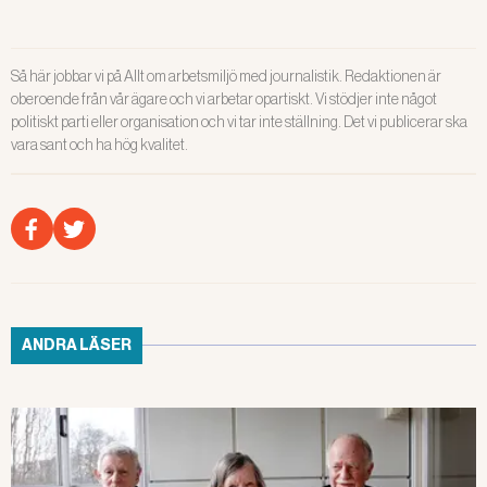
Så här jobbar vi på Allt om arbetsmiljö med journalistik. Redaktionen är
oberoende från vår ägare och vi arbetar opartiskt. Vi stödjer inte något
politiskt parti eller organisation och vi tar inte ställning. Det vi publicerar ska
vara sant och ha hög kvalitet.
ANDRA LÄSER