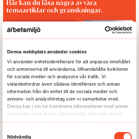
Här kan du läsa några av våra
temaartiklar och granskningar.
Denna webbplats använder cookies
Vi använder enhetsidentifierare för att anpassa innehållet
och annonserna till användarna, tillhandahålla funktioner
för sociala medier och analysera vår trafik. Vi
TEMA
TEMA
vidarebefordrar även sådana identifierare och annan
information från din enhet till de sociala medier och
Utmattningssyndrom –
TEMA Konstant bered
F43.8A – försvinner
annons- och analysföretag som vi samarbetar med.
Dessa kan i sin tur kombinera informationen med annan
information som du har tillhandahållit eller som de har
samlat in när du har använt deras tjänster.
Samtyckesval
Nödvändig