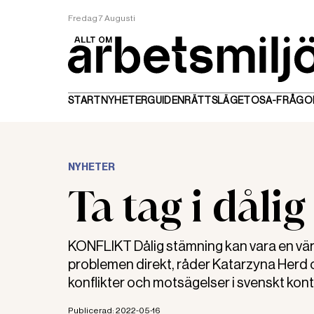
Fredag 7 Augusti
START
NYHETER
GUIDEN
RÄTTSLÄGET
OSA-FRÅGO
NYHETER
Ta tag i dåli
KONFLIKT Dålig stämning kan vara en värdem
problemen direkt, råder Katarzyna Herd 
konflikter och motsägelser i svenskt konto
Publicerad:
2022-05-16