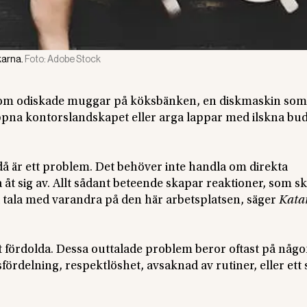
karna.
Foto:
Adobe Stock
som odiskade muggar på köksbänken, en diskmaskin som
 öppna kontorslandskapet eller arga lappar med ilskna bu
då är ett problem. Det behöver inte handla om direkta
 åt sig av. Allt sådant beteende skapar reaktioner, som s
tt tala med varandra på den här arbetsplatsen, säger
Kata
 fördolda. Dessa outtalade problem beror oftast på någo
ördelning, respektlöshet, avsaknad av rutiner, eller ett 