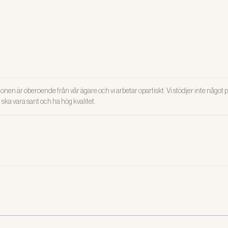
onen är oberoende från vår ägare och vi arbetar opartiskt. Vi stödjer inte något po
ar ska vara sant och ha hög kvalitet.