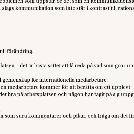
ag i problemen som uppstår. Se det som en kommunikations
slags kommunikation som inte står i kontrast till rational
ill förändring.
atsen – det är bästa sättet att få reda på vad som gror u
ial gemenskap för internationella medarbetare.
 en medarbetare kommer för att berätta om ett upplevt
det bra på arbetsplatsen och någon har tagit på sig uppg
.
ken som sura kommentarer och pikar, och fråga om det fi