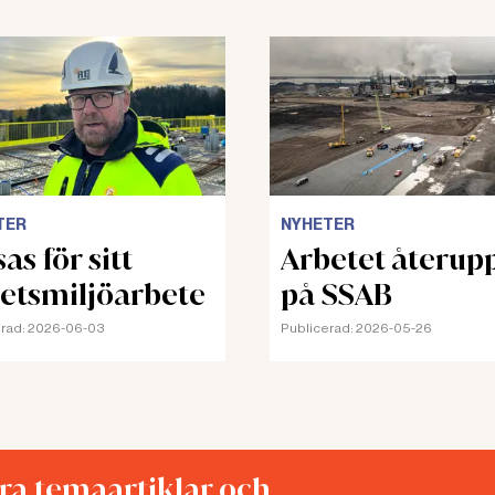
TER
NYHETER
as för sitt
Arbetet återup
etsmiljöarbete
på SSAB
rad:
2026-06-03
Publicerad:
2026-05-26
åra temaartiklar och