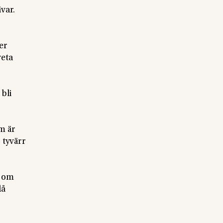
var.
er
veta
bli
m är
 tyvärr
, om
då