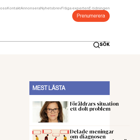
oss
Kontakt
Annonsera
Nyhetsbrev
Fråga experten
E-tidningen
Prenumerera
SÖK
MEST LÄSTA
Föräldrars situation
ett dolt problem
,
Delade meningar
om diagnosen