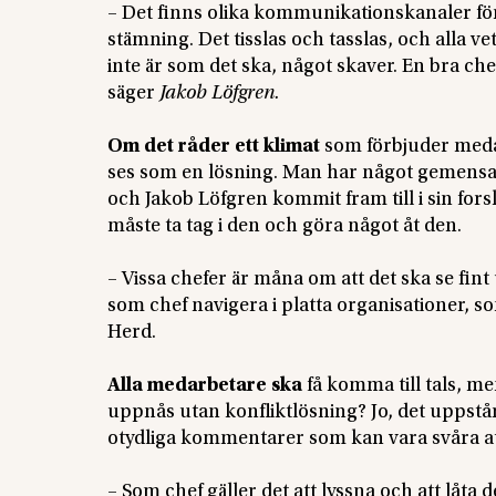
– Det finns olika kommunikationskanaler för
stämning. Det tisslas och tasslas, och alla v
inte är som det ska, något skaver. En bra chef
säger
Jakob Löfgren.
Om det råder ett klimat
som förbjuder medar
ses som en lösning. Man har något gemensam
och Jakob Löfgren kommit fram till i sin fors
måste ta tag i den och göra något åt den.
– Vissa chefer är måna om att det ska se fint 
som chef navigera i platta organisationer, s
Herd.
Alla medarbetare ska
få komma till tals, m
uppnås utan konfliktlösning? Jo, det uppstå
otydliga kommentarer som kan vara svåra at
– Som chef gäller det att lyssna och att låta de