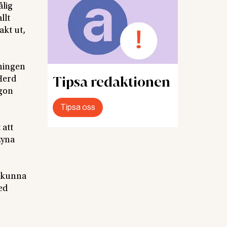
ålig
llt
akt ut,
mningen
Tipsa redaktionen
Herd
ågon
Tipsa oss
 att
zyna
t kunna
ed