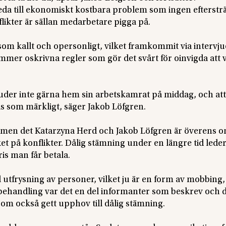
 leda till ekonomiskt kostbara problem som ingen eftersträ
nflikter är sällan medarbetare pigga på.
om kallt och opersonligt, vilket framkommit via intervju
mmer oskrivna regler som gör det svårt för oinvigda att 
bjuder inte gärna hem sin arbetskamrat på middag, och att 
as som märkligt, säger Jakob Löfgren.
r, men det Katarzyna Herd och Jakob Löfgren är överens o
cket på konflikter. Dålig stämning under en längre tid leder
ris man får betala.
l utfrysning av personer, vilket ju är en form av mobbing
rbehandling var det en del informanter som beskrev och 
 som också gett upphov till dålig stämning.