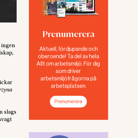
Prenumerera
 ingen
Aktuell, fördjupande och
dskap,
oberoende! Ta del av hela
Allt om arbetsmiljö. För dig
som driver
arbetsmiljöfrågorna på
kickar
arbetsplatsen.
rzyna
Prenumerera
n slags
svagt