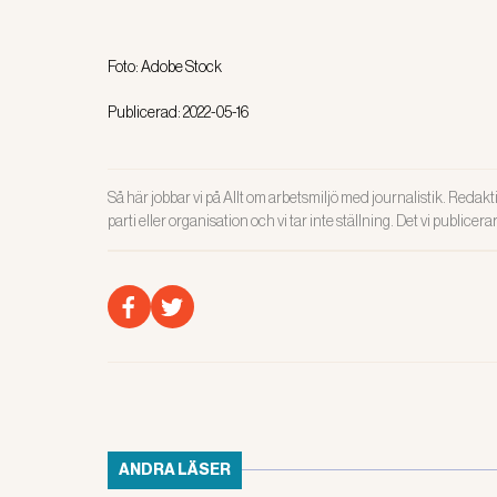
Foto:
Adobe Stock
Publicerad:
2022-05-16
Så här jobbar vi på Allt om arbetsmiljö med journalistik. Redakti
parti eller organisation och vi tar inte ställning. Det vi publicer
ANDRA LÄSER