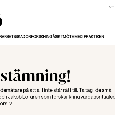
Om 
R
ARBETSSKADOR
FORSKNING
ÅSIKT
MÖTE MED
I PRAKTIKEN
g stämning!
ätare på att allt inte står rätt till. Ta tag i de små
och Jakob Löfgren som forskar kring vardagsritualer
rsliv.