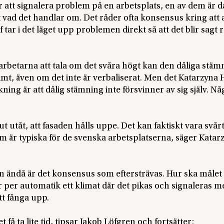
 att signalera problem på en arbetsplats, en av dem är d
et vad det handlar om. Det råder ofta konsensus kring att a
 tar i det läget upp problemen direkt så att det blir sagt r
betarna att tala om det svåra högt kan den dåliga stä
t, även om det inte är verbaliserat. Men det Katarzyna 
kning är att dålig stämning inte försvinner av sig själv. N
ut utåt, att fasaden hålls uppe. Det kan faktiskt vara svårt
om är typiska för de svenska arbetsplatserna, säger Katar
en ändå är det konsensus som eftersträvas. Hur ska måle
r per automatik ett klimat där det pikas och signaleras m
t fånga upp.
t få ta lite tid, tipsar Jakob Löfgren och fortsätter: