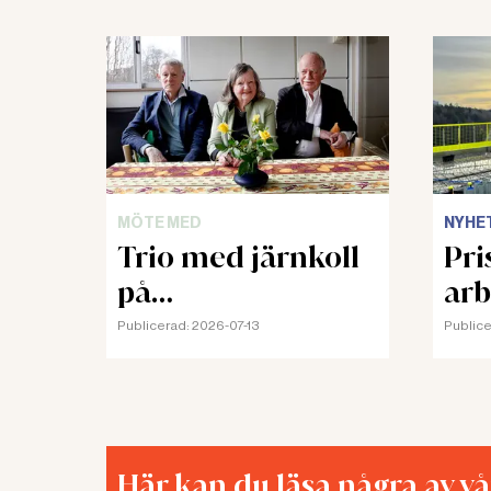
MÖTE MED
NYHE
Trio med järnkoll
Pris
på
arb
arbetsmiljörätten
Publicerad:
2026-07-13
Publice
Här kan du läsa några av v