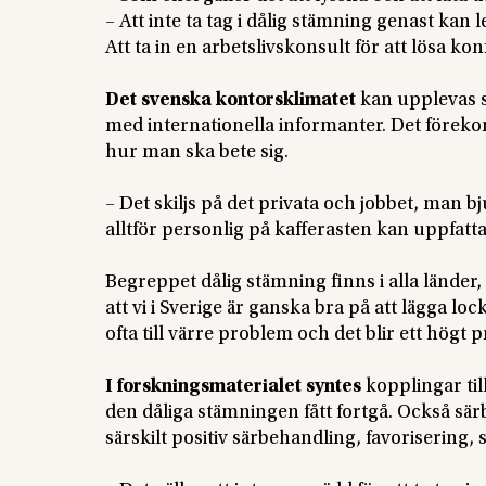
– Att inte ta tag i dålig stämning genast kan
Att ta in en arbetslivskonsult för att lösa ko
Det svenska kontorsklimatet
kan upplevas s
med internationella informanter. Det föreko
hur man ska bete sig.
– Det skiljs på det privata och jobbet, man 
alltför personlig på kafferasten kan uppfatt
Begreppet dålig stämning finns i alla lände
att vi i Sverige är ganska bra på att lägga lo
ofta till värre problem och det blir ett högt p
I forskningsmaterialet syntes
kopplingar til
den dåliga stämningen fått fortgå. Också sä
särskilt positiv särbehandling, favorisering,