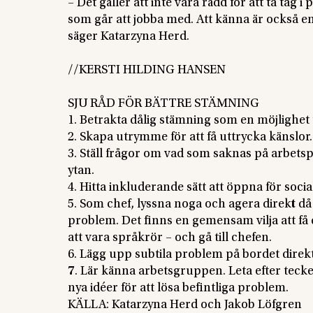
– Det gäller att inte vara rädd för att ta t
som går att jobba med. Att känna är också en 
säger Katarzyna Herd.
//KERSTI HILDING HANSEN
SJU RÅD FÖR BÄTTRE STÄMNING
1. Betrakta dålig stämning som en möjlighet t
2. Skapa utrymme för att få uttrycka känslor.
3. Ställ frågor om vad som saknas på arbetspl
ytan.
4. Hitta inkluderande sätt att öppna för soc
5. Som chef, lyssna noga och agera direk
t
då
problem. Det finns en gemensam vilja att få 
att vara språkrör – och gå till chefen.
6. Lägg upp subtila problem på bordet direkt
7
. Lär känna arbetsgruppen. Leta efter tec
nya idéer för att lösa befintliga problem.
KÄLLA: Katarzyna Herd och Jakob Löfgren