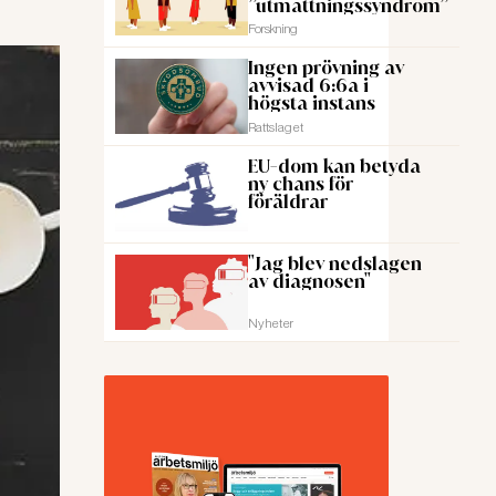
”utmattningssyndrom”
Forskning
Ingen prövning av
avvisad 6:6a i
högsta instans
Rattslaget
EU-dom kan betyda
ny chans för
föräldrar
"Jag blev nedslagen
av diagnosen"
Nyheter