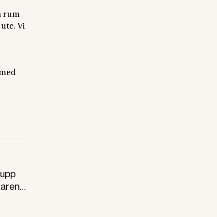
a rum
ute. Vi
e med