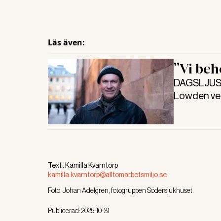
Läs även:
”Vi beh
DAGSLJUS H
Lowden vet.
tillräckligt 
Text :
Kamilla Kvarntorp
kamilla.kvarntorp@alltomarbetsmiljo.se
Foto:
Johan Adelgren, fotogruppen Södersjukhuset.
Publicerad:
2025-10-31