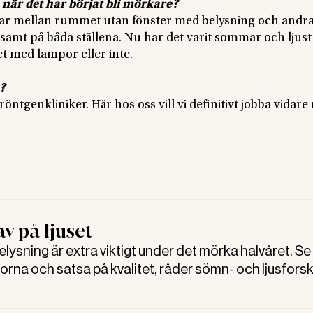
 när det har börjat bli mörkare?
r mellan rummet utan fönster med belysning och andr
ivsamt på båda ställena. Nu har det varit sommar och ljust 
met med lampor eller inte.
?
öntgenkliniker. Här hos oss vill vi definitivt jobba vidar
av på ljuset
den.