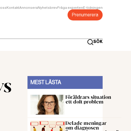
oss
Kontakt
Annonsera
Nyhetsbrev
Fråga experten
E-tidningen
Prenumerera
SÖK
vs
MEST LÄSTA
Föräldrars situation
ett dolt problem
Delade meningar
om diagnosen