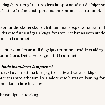
na dagsljus. Det går att reglera lamporna så att de följer so
m så att de är tända när personalen kommer in i rummet.
or, undersköterskor och ibland narkospersonal samtidi
 det inte finns några riktiga fönster. Det känns som att de
omma in i rummet.
 Eftersom det är noll dagsljus i rummet trodde vi aldrig 
kar må bra. Det är verkligen fint i rummet.
e hade installerat lamporna?
dagsljus för att må bra. Jag tror inte att våra fackliga
rat sämre arbetsmiljö. Hade vi inte hittat en lösning för 
lokalen inte blivit av.
betsmiljön jätteviktig.