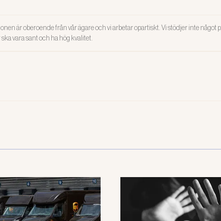
onen är oberoende från vår ägare och vi arbetar opartiskt. Vi stödjer inte något po
ar ska vara sant och ha hög kvalitet.