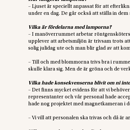
– Ljuset är speciellt anpassat för att efterlik
under en dag. De går också att ställa in de
Vilka är fördelarna med lamporna?
– I manöverrummet arbetar röntgenskötersk
upplever att arbetsmiljön är trivsam trots att
solig julidag ute och man blir glad av att k
– Till och med blommorna trivs bra i rummet.
skulle klara sig. Men de är gröna och de ver
Vilka hade konsekvenserna blivit om ni int
– Det finns mycket evidens för att vi behöver 
representanter och vår personal hade accepte
hade nog projektet med magnetkameran i den 
– Vi vill att personalen ska trivas och då är ar