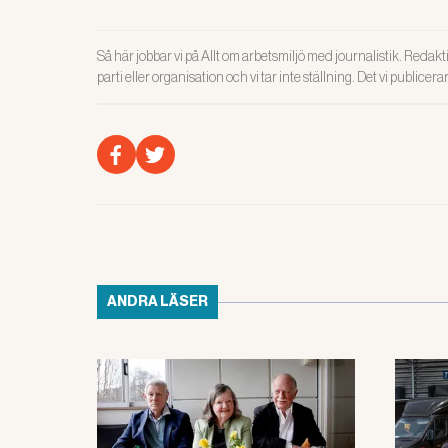
Så här jobbar vi på Allt om arbetsmiljö med journalistik. Redakti
parti eller organisation och vi tar inte ställning. Det vi publicer
ANDRA LÄSER