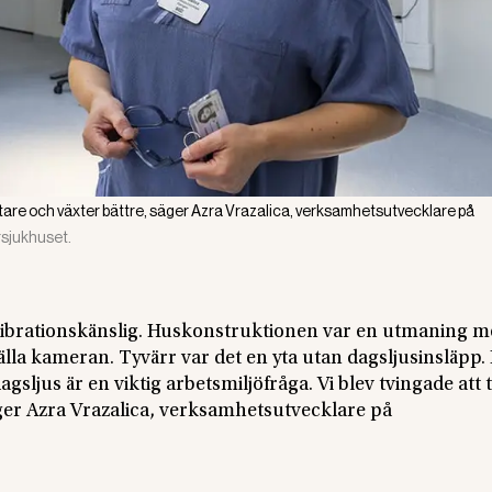
are och växter bättre, säger Azra Vrazalica, verksamhetsutvecklare på
sjukhuset.
brationskänslig. Huskonstruktionen var en utmaning men
 ställa kameran. Tyvärr var det en yta utan dagsljusinsläpp.
dagsljus är en viktig arbetsmiljöfråga. Vi blev tvingade att
äger Azra Vrazalica, verksamhetsutvecklare på