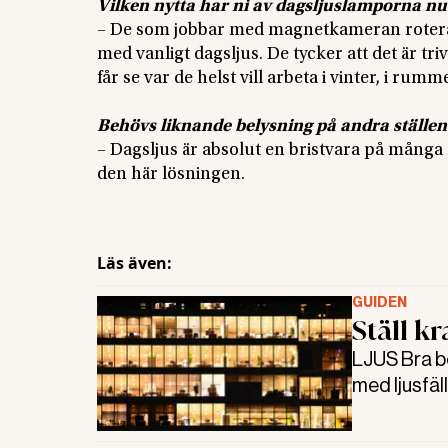
Vilken nytta har ni av dagsljuslamporna nu
– De som jobbar med magnetkameran rotera
med vanligt dagsljus. De tycker att det är tr
får se var de helst vill arbeta i vinter, i rum
Behövs liknande belysning på andra ställen
– Dagsljus är absolut en bristvara på många r
den här lösningen.
Läs även:
GUIDEN
Ställ kr
LJUS Bra belysning är extra viktigt under det mörka halvåret. Se upp
med ljusfällorna och satsa på kvalitet, råder sömn- och ljusforskaren
Arne Low