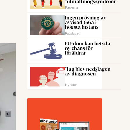
”utmattningssyndrom”
Forskning
Ingen prövning av
avvisad 6:6a i
högsta instans
Rattslaget
EU-dom kan betyda
ny chans för
föräldrar
"Jag blev nedslagen
av diagnosen"
Nyheter