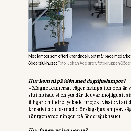
Med lampor som efterliknar dagsljuset mår både medarbet
Södersjukhuset
Foto:
Johan Adelgren, fotogruppen Söder
Hur kom ni på idén med dagsljuslampor?
– Magnetkameran väger många ton och är vi
slut hittade vi en yta där det var möjligt att
tidigare mindre lyckade projekt visste vi att 
kreativt och fastnade för dagsljuslampor, s
röntgenavdelningen på Södersjukhsuet.
Hur fungerar lamporna?