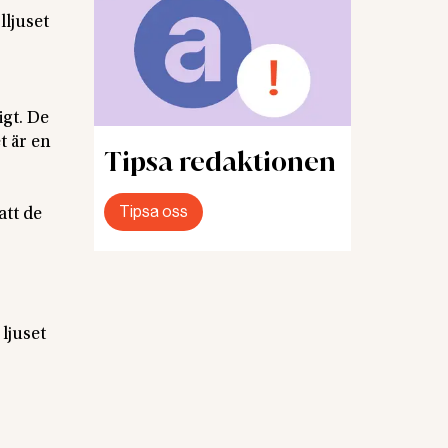
lljuset
gt. De
t är en
Tipsa redaktionen
Tipsa oss
att de
ljuset