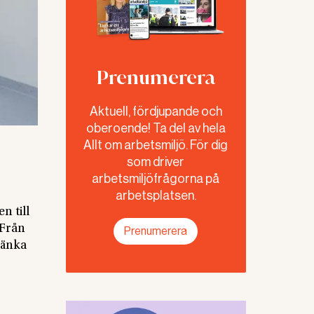
Prenumerera
Aktuell, fördjupande och
oberoende! Ta del av hela
Allt om arbetsmiljö. För dig
som driver
arbetsmiljöfrågorna på
arbetsplatsen.
 till
 Från
Prenumerera
 tänka