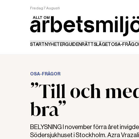
Fredag 7 Augusti
START
NYHETER
GUIDEN
RÄTTSLÄGET
OSA-FRÅGO
OSA-FRÅGOR
”Till och me
bra”
BELYSNING I november förra året invigde
Södersjukhuset i Stockholm. Azra Vrazali