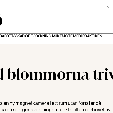
Om 
R
ARBETSSKADOR
FORSKNING
ÅSIKT
MÖTE MED
I PRAKTIKEN
d blommorna tri
s en ny magnetkamera i ett rum utan fönster på
ca på röntgenavdelningen tänkte till om behovet av