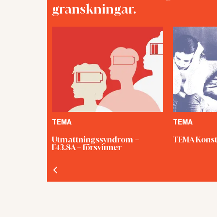
granskningar.
TEMA
TEMA
Utmattningssyndrom –
TEMA Konst
F43.8A – försvinner