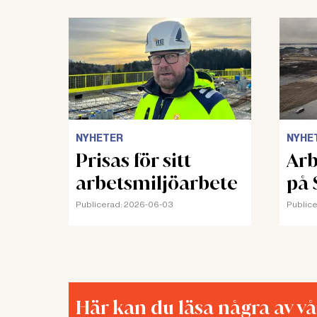
NYHETER
NYHE
Prisas för sitt
Arb
arbetsmiljöarbete
på 
Publicerad:
2026-06-03
Publice
Här kan du läsa några av v