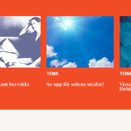
TEMA
TEM
ant beredda
Se upp för solens strålar!
Viss
förh