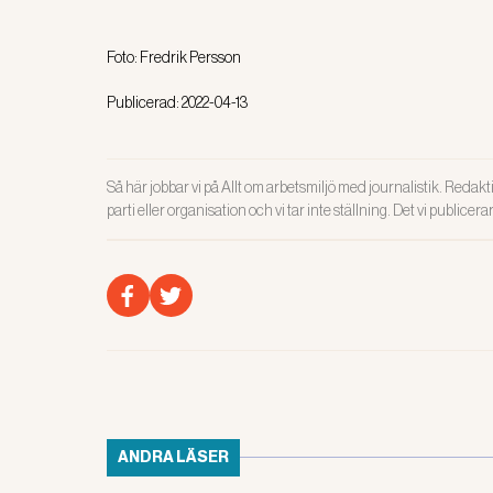
Foto:
Fredrik Persson
Publicerad:
2022-04-13
Så här jobbar vi på Allt om arbetsmiljö med journalistik. Redakti
parti eller organisation och vi tar inte ställning. Det vi publicer
ANDRA LÄSER