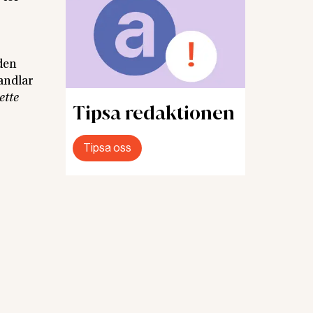
 den
handlar
ette
Tipsa redaktionen
Tipsa oss