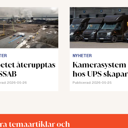
TER
NYHETER
etet återupptas
Kamerasystem
SSAB
hos UPS skapar
stress och oro
rad:
2026-05-26
Publicerad:
2026-05-25
åra temaartiklar och