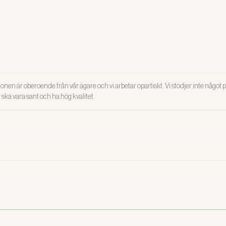
onen är oberoende från vår ägare och vi arbetar opartiskt. Vi stödjer inte något po
ar ska vara sant och ha hög kvalitet.