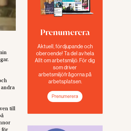
Prenumerera
Aktuell, fördjupande och
min
oberoende! Ta del av hela
gar.
Allt om arbetsmiljö. För dig
som driver
arbetsmiljöfrågorna på
och
arbetsplatsen.
d andra
Prenumerera
ven till
på
innor
 för