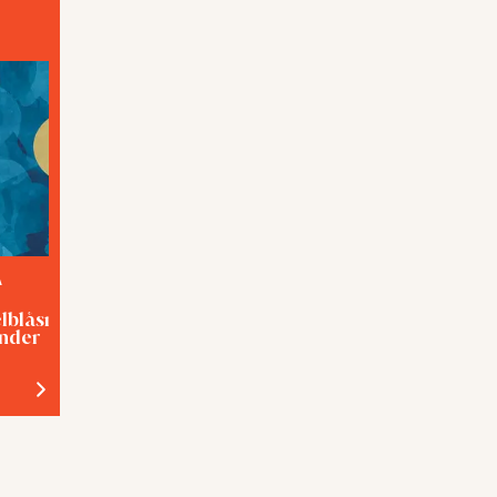
A
TEMA
elblåsning med
Förslavad eller hjälpt?
inder