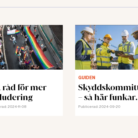
GUIDEN
 råd för mer
Skyddskommit
ludering
– så här funkar
den
rad:
2024-11-08
Publicerad:
2024-09-20