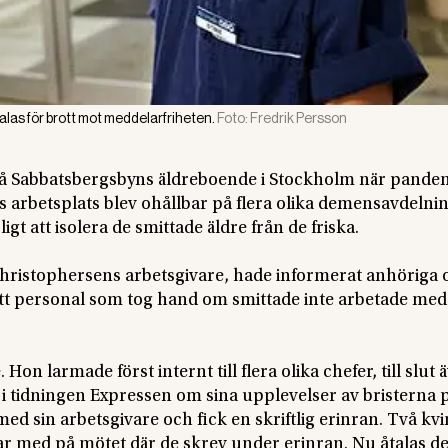
alas för brott mot meddelarfriheten.
Foto:
Fredrik Persson
å Sabbatsbergsbyns äldreboende i Stockholm när pande
s arbetsplats blev ohållbar på flera olika demensavdelnin
t att isolera de smittade äldre från de friska.
Christophersens arbetsgivare, hade informerat anhöriga 
tt personal som tog hand om smittade inte arbetade me
 Hon larmade först internt till flera olika chefer, till slut ä
 i tidningen Expressen om sina upplevelser av bristerna 
med sin arbetsgivare och fick en skriftlig erinran. Två kv
r med på mötet där de skrev under erinran. Nu åtalas de