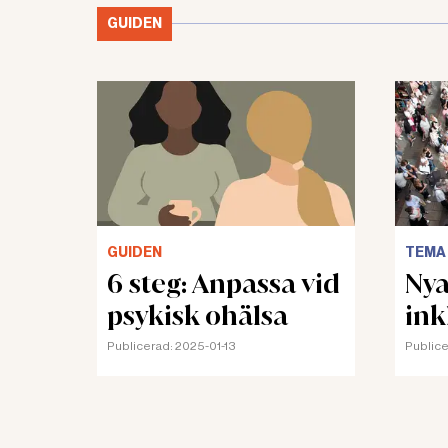
GUIDEN
GUIDEN
TEMA
6 steg: Anpassa vid
Nya
psykisk ohälsa
ink
Publicerad:
2025-01-13
Publice