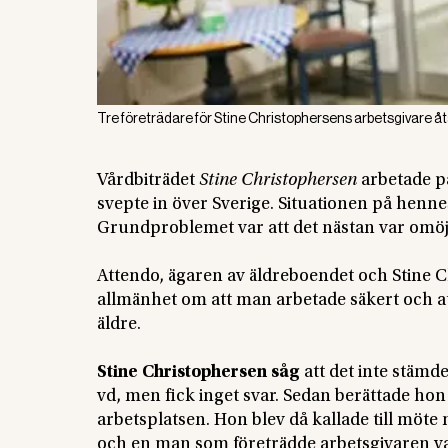
Tre företrädare för Stine Christophersens arbetsgivare åt
Vårdbiträdet
Stine Christophersen
arbetade p
svepte in över Sverige. Situationen på henne
Grundproblemet var att det nästan var omöjlig
Attendo, ägaren av äldreboendet och Stine 
allmänhet om att man arbetade säkert och a
äldre.
Stine Christophersen såg
att det inte stämde.
vd, men fick inget svar. Sedan berättade hon
arbetsplatsen. Hon blev då kallade till möte 
och en man som företrädde arbetsgivaren va