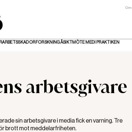
Om 
R
ARBETSSKADOR
FORSKNING
ÅSIKT
MÖTE MED
I PRAKTIKEN
ens arbetsgivare
ade sin arbetsgivare i media fick en varning. Tre
för brott mot meddelarfriheten.