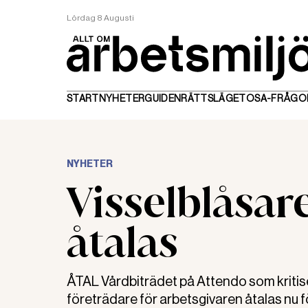
Lördag 8 Augusti
START
NYHETER
GUIDEN
RÄTTSLÄGET
OSA-FRÅGO
NYHETER
Visselblåsar
åtalas
ÅTAL Vårdbiträdet på Attendo som kritiser
företrädare för arbetsgivaren åtalas nu 