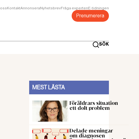
oss
Kontakt
Annonsera
Nyhetsbrev
Fråga experten
E-tidningen
Prenumerera
SÖK
MEST LÄSTA
Föräldrars situation
ett dolt problem
Delade meningar
om diagnosen