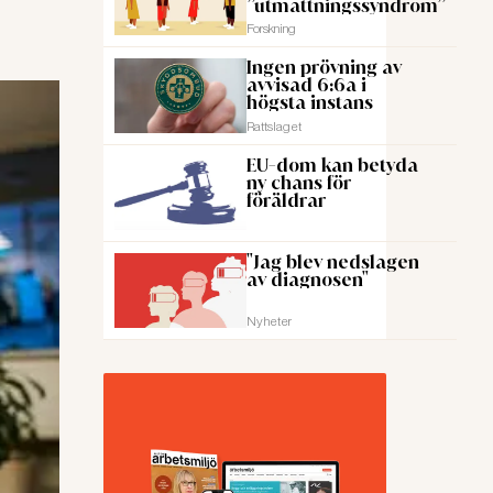
”utmattningssyndrom”
Forskning
Ingen prövning av
avvisad 6:6a i
högsta instans
Rattslaget
EU-dom kan betyda
ny chans för
föräldrar
"Jag blev nedslagen
av diagnosen"
Nyheter