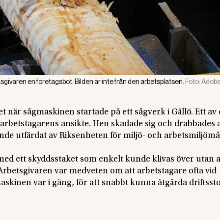
givaren en företagsbot. Bilden är inte från den arbetsplatsen.
Foto:
Adobe
när sågmaskinen startade på ett sågverk i Gällö. Ett av 
arbetstagarens ansikte. Hen skadade sig och drabbades 
ande utfärdat av Riksenheten för miljö- och arbetsmiljömå
ed ett skyddsstaket som enkelt kunde klivas över utan a
Arbetsgivaren var medveten om att arbetstagare ofta vid
skinen var i gång, för att snabbt kunna åtgärda driftsst