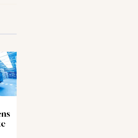
ens
te