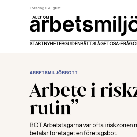
Torsdag 6 Augusti
START
NYHETER
GUIDEN
RÄTTSLÄGET
OSA-FRÅGO
ARBETSMILJÖBROTT
Arbete i ris
rutin”
BOT Arbetstagarna var ofta i riskzonen n
betalar företaget en företagsbot.