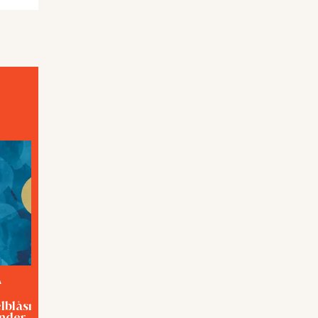
A
TEMA
elblåsning med
Förslavad eller hjälpt?
inder