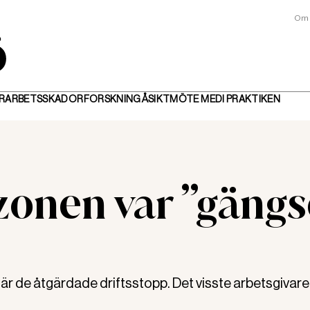
Om 
R
ARBETSSKADOR
FORSKNING
ÅSIKT
MÖTE MED
I PRAKTIKEN
kzonen var ”gäng
är de åtgärdade driftsstopp. Det visste arbetsgivare