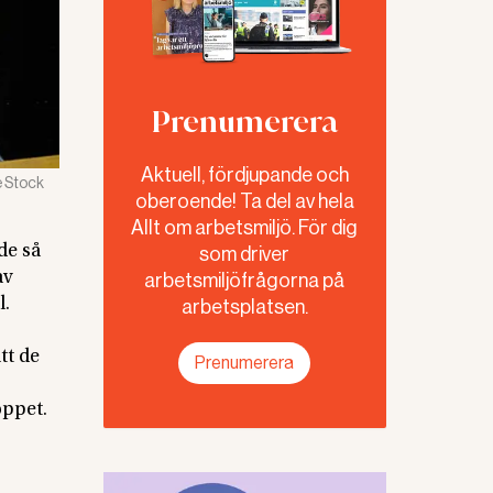
Prenumerera
Aktuell, fördjupande och
 Stock
oberoende! Ta del av hela
Allt om arbetsmiljö. För dig
de så
som driver
av
arbetsmiljöfrågorna på
l.
arbetsplatsen.
tt de
Prenumerera
oppet.