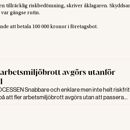
 en tillräcklig riskbedömning, skriver åklagaren. Skyddsa
 var gängse rutin.
de att betala 100 000 kronor i företagsbot.
r arbetsmiljöbrott avgörs utanför
l
SSEN Snabbare och enklare men inte helt riskfritt
å att fler arbetsmiljöbrott avgörs utan att passera
sammanfattas. Det visar Allt om arbetsmiljös geno