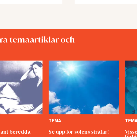
åra temaartiklar och
TEMA
TEM
ant beredda
Se upp för solens strålar!
Viss
förh