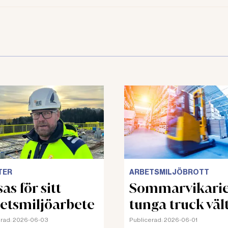
TER
ARBETSMILJÖBROTT
as för sitt
Sommarvikari
etsmiljöarbete
tunga truck väl
rad:
2026-06-03
Publicerad:
2026-06-01