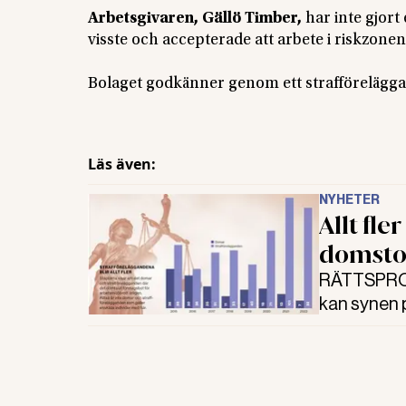
Arbetsgivaren, Gällö Timber,
har inte gjort
visste och accepterade att arbete i riskzonen
Bolaget godkänner genom ett strafföreläggan
Läs även:
NYHETER
Allt fle
domsto
RÄTTSPROCE
kan synen p
domstolen 