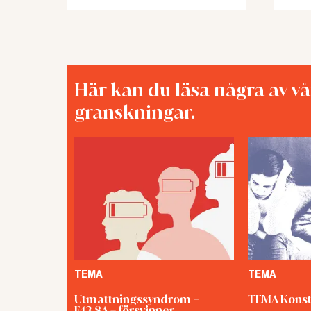
Här kan du läsa några av v
granskningar.
TEMA
TEMA
Utmattningssyndrom –
TEMA Konst
F43.8A – försvinner