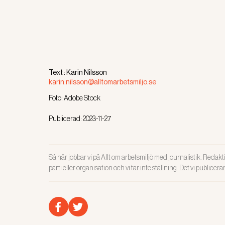
Text :
Karin Nilsson
karin.nilsson@alltomarbetsmiljo.se
Foto:
Adobe Stock
Publicerad:
2023-11-27
Så här jobbar vi på Allt om arbetsmiljö med journalistik. Redakti
parti eller organisation och vi tar inte ställning. Det vi publicer