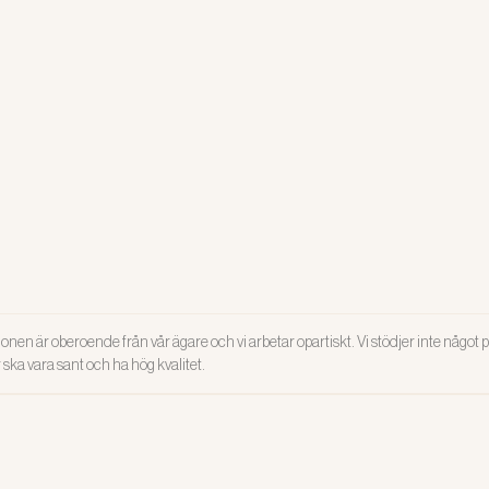
onen är oberoende från vår ägare och vi arbetar opartiskt. Vi stödjer inte något po
ar ska vara sant och ha hög kvalitet.