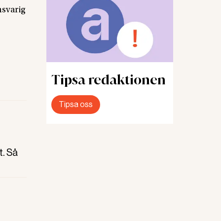
nsvarig
Tipsa redaktionen
Tipsa oss
. Så
mgång.