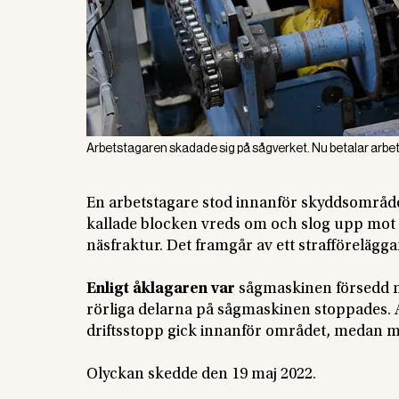
Arbetstagaren skadade sig på sågverket. Nu betalar arbets
En arbetstagare stod innanför skyddsområdet 
kallade blocken vreds om och slog upp mot 
näsfraktur. Det framgår av ett strafförelägg
Enligt åklagaren var
sågmaskinen försedd m
rörliga delarna på sågmaskinen stoppades. 
driftsstopp gick innanför området, medan ma
Olyckan skedde den 19 maj 2022.