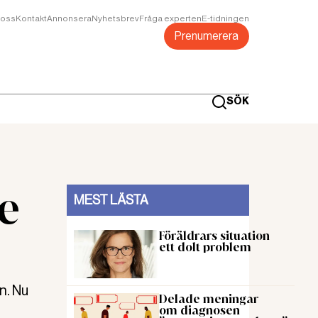
oss
Kontakt
Annonsera
Nyhetsbrev
Fråga experten
E-tidningen
Prenumerera
SÖK
se
MEST LÄSTA
Föräldrars situation
ett dolt problem
n. Nu
Delade meningar
om diagnosen