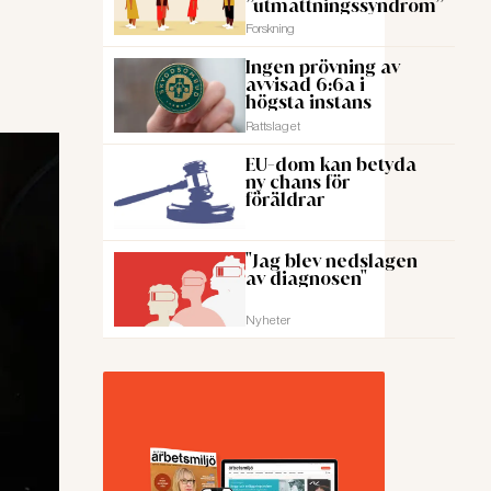
”utmattningssyndrom”
Forskning
Ingen prövning av
avvisad 6:6a i
högsta instans
Rattslaget
EU-dom kan betyda
ny chans för
föräldrar
"Jag blev nedslagen
av diagnosen"
Nyheter