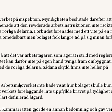
verket på inspektion. Myndigheten beslutade därefter att
enade att den reviderade arbetsinstruktionen inte räckte
de rörliga delarna. Förbudet förenades med ett vite på en 
la omedelbart men bolaget fick längre tid på sig innan fö
 att det var arbetstagaren som agerat i strid med regler
et kan därför inte på egen hand tvinga fram ombyggnat
d de rörliga delarna. Sådana skydd finns inte heller på
Arbetsmiljöverket inte hade visat hur bolaget skulle kun
t verkets föreläggande inte uppfyllde kravet på tydlighet
klart definierad åtgärd.
t. Kammarrätten gjorde en annan bedömning och gav ve