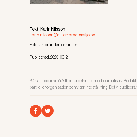
Text :
Karin Nilsson
karin.nilsson@alltomarbetsmiljo.se
Foto:
Ur förundersökningen
Publicerad:
2023-09-21
Så här jobbar vi på Allt om arbetsmiljö med journalistik. Redakti
parti eller organisation och vi tar inte ställning. Det vi publicer