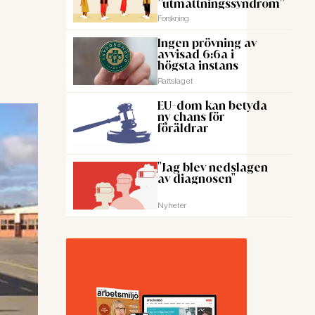
”utmattningssyndrom”
Forskning
Ingen prövning av
avvisad 6:6a i
högsta instans
Rattslaget
EU-dom kan betyda
ny chans för
föräldrar
"Jag blev nedslagen
av diagnosen"
Nyheter