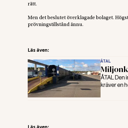
rätt.
Men det beslutet överklagade bolaget. Högsta
prövningstillstånd ännu.
Läs även:
ÅTAL
Miljonk
ÅTAL Den i
kräver en h
Läs även: