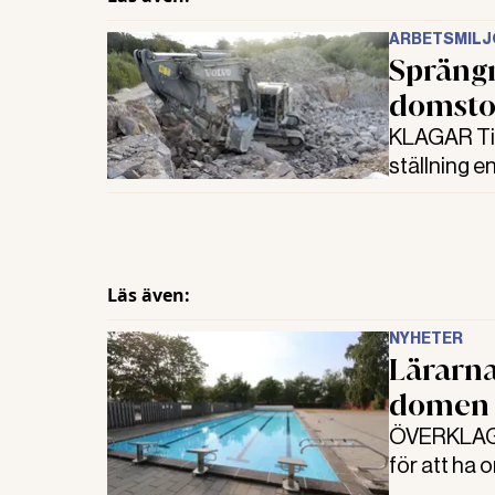
ARBETSMIL
Sprängn
domsto
KLAGAR Ting
ställning e
företaget 
som ändrad
domstolen
Läs även:
NYHETER
Lärarna
domen
ÖVERKLAGAN
för att ha
de domen.