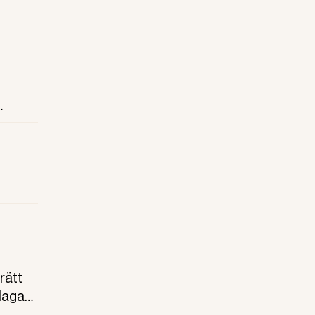
ten
a
rätt
lagar