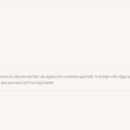
onen är oberoende från vår ägare och vi arbetar opartiskt. Vi stödjer inte något po
ar ska vara sant och ha hög kvalitet.