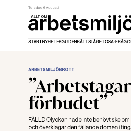
Torsdag 6 Augusti
START
NYHETER
GUIDEN
RÄTTSLÄGET
OSA-FRÅGO
ARBETSMILJÖBROTT
”Arbetstagare
förbudet”
FÄLLD Olyckan hade inte behövt ske om a
och överklagar den fällande domen i ting