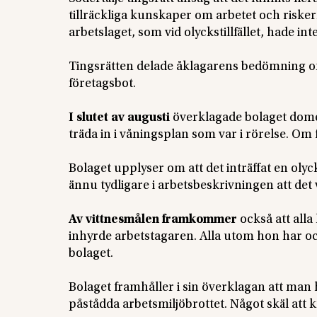
tillräckliga kunskaper om arbetet och riske
arbetslaget, som vid olyckstillfället, hade inte
Tingsrätten delade åklagarens bedömning om
företagsbot.
I slutet av augusti
överklagade bolaget domen
träda in i våningsplan som var i rörelse. Om 
Bolaget upplyser om att det inträffat en olyck
ännu tydligare i arbetsbeskrivningen att det v
Av vittnesmålen framkommer
också att alla
inhyrde arbetstagaren. Alla utom hon har ocks
bolaget.
Bolaget framhåller i sin överklagan att man 
påstådda arbetsmiljöbrottet. Något skäl att k