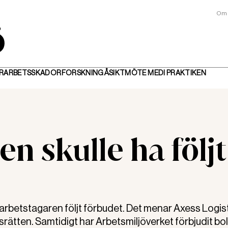
Om 
R
ARBETSSKADOR
FORSKNING
ÅSIKT
MÖTE MED
I PRAKTIKEN
n skulle ha följt
rbetstagaren följt förbudet. Det menar Axess Logis
srätten. Samtidigt har Arbetsmiljöverket förbjudit bo