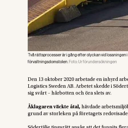
Två rättsprocesser är i gång efter olyckan vid lossningen i 
förvaltningsdomstolen.
Foto:
Ur förundersökningen
Den 13 oktober 2020 arbetade en inhyrd arbe
Logistics Sweden AB. Arbetet skedde i Söder
sig svårt – hårbotten och öra slets av.
Åklagaren väckte åtal,
hävdade arbetsmiljöb
grund av storleken på företagets redovisade
Södertälje tingsrätt ansåg att det funnits fler