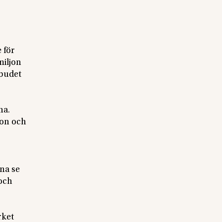
 för
miljon
rbudet
na.
ion och
na se
 och
rket