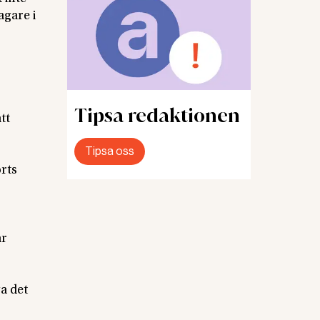
agare i
Tipsa redaktionen
tt
Tipsa oss
orts
ar
a det