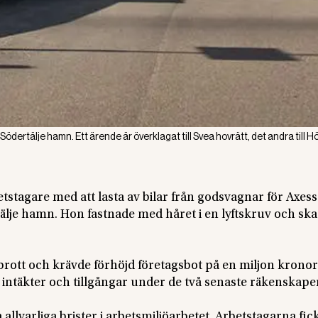
Södertälje hamn. Ett ärende är överklagat till Svea hovrätt, det andra till 
tstagare med att lasta av bilar från godsvagnar för Axess
tälje hamn. Hon fastnade med håret i en lyftskruv och sk
rott och krävde förhöjd företagsbot på en miljon kronor
 intäkter och tillgångar under de två senaste räkenskape
a allvarliga brister i arbetsmiljöarbetet. Arbetstagarna fic