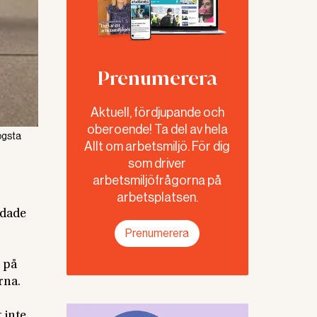
Prenumerera
Aktuell, fördjupande och
oberoende! Ta del av hela
Högsta
Allt om arbetsmiljö. För dig
som driver
arbetsmiljöfrågorna på
arbetsplatsen.
adade
Prenumerera
 på
rna.
k inte