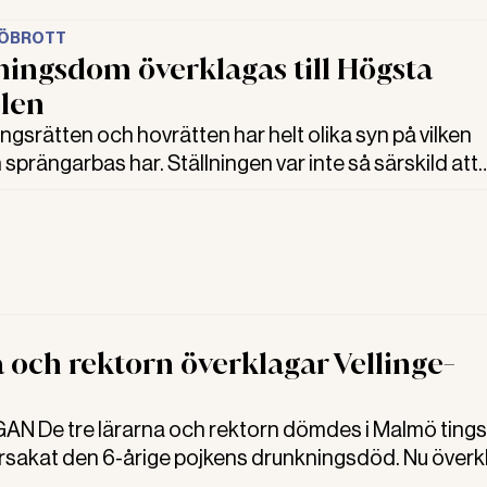
JÖBROTT
ingsdom överklagas till Högsta
len
srätten och hovrätten har helt olika syn på vilken
n sprängarbas har. Ställningen var inte så särskild att
slapp ansvaret och företagsboten. Det ansåg hovrät
e tingsrättens dom. Nu överklagas domen till Högst
.
 och rektorn överklagar Vellinge-
 De tre lärarna och rektorn dömdes i Malmö tings
 orsakat den 6-årige pojkens drunkningsdöd. Nu överk