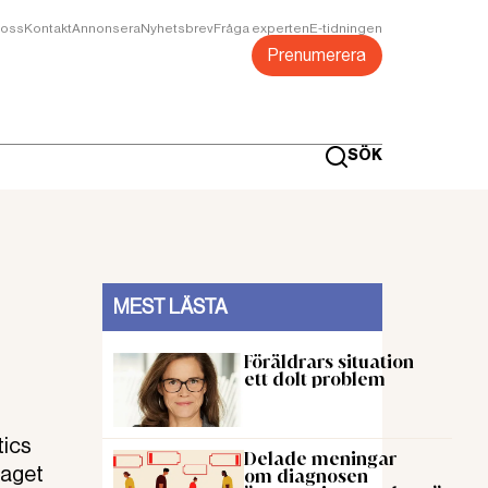
oss
Kontakt
Annonsera
Nyhetsbrev
Fråga experten
E-tidningen
Prenumerera
SÖK
MEST LÄSTA
Föräldrars situation
ett dolt problem
tics
Delade meningar
laget
om diagnosen