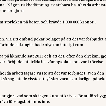
rna.. Någon riskbedömning av att bara ha inhyrda arbetst
 heller gjorts.
 storleken på boten och krävde 1 000 000 kronor i
. Via sitt ombud pekar bolaget på att det var förbjudet a
förbudet iakttagits hade olyckan inte ägt rum.
a på liknande sätt 2013 och att det, efter den olyckan, gj
ar förbjudet att träda in i våningsplan som var i rörelse.
 hörda arbetstagare visste att det var förbjudet, även den
å sagt att de visste att lyftskruvarna var farliga, påpek
har gjort vad som skäligen kunnat krävas för att förebygg
räva företagsbot finns inte.