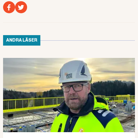
den 6-årige pojken – han
drunknade. Rektorn gjorde ingen
riskbedömning. Nu döms de för
arbetsmiljöbrott av Malmö tingsrätt.
Läs även:
ANDRA LÄSER
NYHETER
Lärarna och rektorn
överklagar Vellinge-domen
ÖVERKLAGAN De tre lärarna och
rektorn dömdes i Malmö tingsrätt
för att ha orsakat den 6-årige
pojkens drunkningsdöd. Nu
överklagar de domen.
Läs även:
ARBETSMILJÖBROTT
Lärarna och rektorn fälls igen