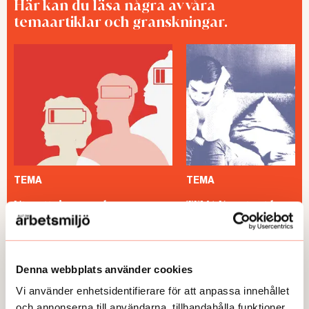
Här kan du läsa några av våra
temaartiklar och granskningar.
TEMA
TEMA
Utmattningssyndrom –
TEMA Konstant bered
F43.8A – försvinner
Denna webbplats använder cookies
Vi använder enhetsidentifierare för att anpassa innehållet
och annonserna till användarna, tillhandahålla funktioner