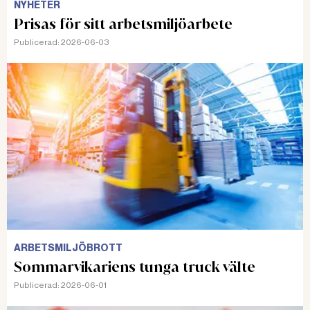
för pojkens död
NYHETER
FÄLLDA De tre lärarna och rektorn
Prisas för sitt arbetsmiljöarbete
på Tångvallaskolan skulle ha
Publicerad:
2026-06-03
riskbedömt och planerat badandet
bättre. Nu fälls de även i hovrätten
för den sexårige pojkens
drunkningsdöd.
ARBETSMILJÖBROTT
Sommarvikariens tunga truck välte
Publicerad:
2026-06-01