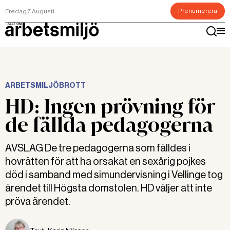
Prenumerera
Fredag 7 Augusti
ARBETSMILJÖBROTT
HD: Ingen prövning för
de fällda pedagogerna
AVSLAG De tre pedagogerna som fälldes i
hovrätten för att ha orsakat en sexårig pojkes
död i samband med simundervisning i Vellinge tog
ärendet till Högsta domstolen. HD väljer att inte
pröva ärendet.