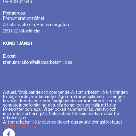
08-409 04 643
Postadress:
Prenumerationstjänst,
Arbetsmiljöforum, Hantverkargatan
25B 112 21 Stockholm
KUNDTJÄNST
E-post:
prenumeration@alltomarbetsmiljo.se
Aktuell, fördjupande och oberoende. Allt om arbetsmiljö är tidningen
för dig som driver arbetsmiljöfrågorna på arbetsplatsen. Tidningen
bevakar de viktigaste arbetsmiljöhändelserna inom politiken, det
senaste inom forskning, aktuella domar och ger hjälp att tolka
föreskrifter och lagar. Vi ger också handfasta råd, verktyg och
inspiration för hur ni på arbetsplatsen tillsammans kan förbättra
arbetsmiljön.
Allt om arbetsmiljö är oberoende och ägs av utbildningsföretaget
Arbetsmiljöforum
.