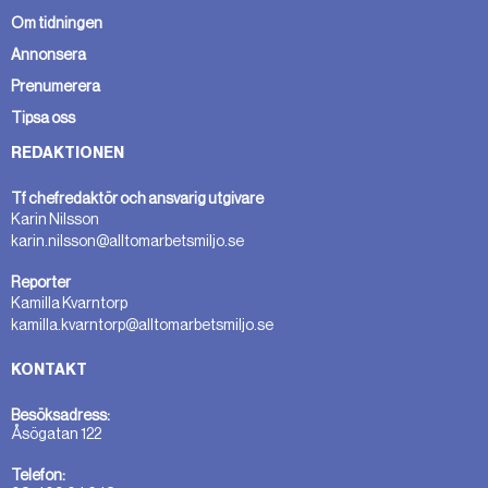
Om tidningen
Annonsera
Prenumerera
Tipsa oss
REDAKTIONEN
Tf chefredaktör och ansvarig utgivare
Karin Nilsson
karin.nilsson@alltomarbetsmiljo.se
Reporter
Kamilla Kvarntorp
kamilla.kvarntorp@alltomarbetsmiljo.se
KONTAKT
Besöksadress:
Åsögatan 122
Telefon: