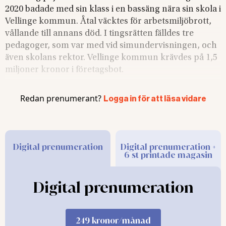
2020 badade med sin klass i en bassäng nära sin skola i
Vellinge kommun. Åtal väcktes för arbetsmiljöbrott,
vållande till annans död. I tingsrätten fälldes tre
pedagoger, som var med vid simundervisningen, och
även skolans rektor. Vellinge kommun krävdes på 1,5
miljoner kronor i företagsbot.
Tingsrätten ansåg att
de tre pedagogerna varit
Redan prenumerant?
Logga in för att läsa vidare
oaktsamma genom att de inte hade tillräcklig uppsyn
över den 6-årige pojken.
Digital prenumeration
Digital prenumeration +
6 st printade magasin
Läs även:
Digital prenumeration
ARBETSMILJÖBROTT
”Jag kommer aldrig mer att
bada med barn”
I RÄTTEN Det kunde ha blivit en
249 kronor/månad