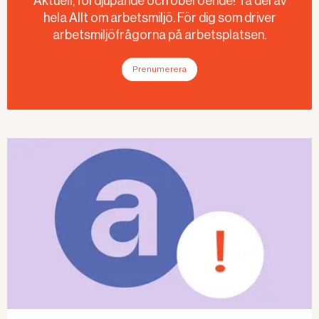
Aktuell, fördjupande och oberoende! Ta del av
hela Allt om arbetsmiljö. För dig som driver
arbetsmiljöfrågorna på arbetsplatsen.
Prenumerera