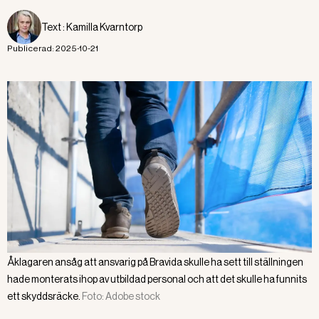
Text :
Kamilla Kvarntorp
Publicerad:
2025-10-21
Åklagaren ansåg att ansvarig på Bravida skulle ha sett till ställningen
hade monterats ihop av utbildad personal och att det skulle ha funnits
ett skyddsräcke.
Foto:
Adobe stock