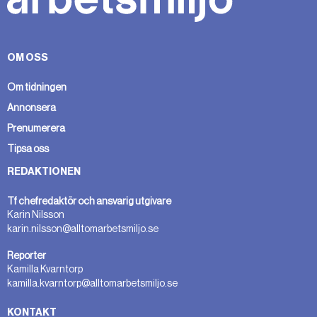
OM OSS
Om tidningen
Annonsera
Prenumerera
Tipsa oss
REDAKTIONEN
Tf chefredaktör och ansvarig utgivare
Karin Nilsson
karin.nilsson@alltomarbetsmiljo.se
Reporter
Kamilla Kvarntorp
kamilla.kvarntorp@alltomarbetsmiljo.se
KONTAKT