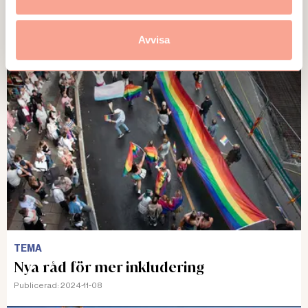
GUIDEN
6 steg: Anpassa vid psykisk ohälsa
Avvisa
Publicerad:
2025-01-13
TEMA
Nya råd för mer inkludering
Publicerad:
2024-11-08