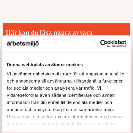
Här kan du läsa några av våra
temaartiklar och granskningar.
Denna webbplats använder cookies
Vi använder enhetsidentifierare för att anpassa innehållet
och annonserna till användarna, tillhandahålla funktioner
för sociala medier och analysera vår trafik. Vi
vidarebefordrar även sådana identifierare och annan
information från din enhet till de sociala medier och
TEMA
TEMA
annons- och analysföretag som vi samarbetar med.
Dessa kan i sin tur kombinera informationen med annan
Utmattningssyndrom –
TEMA Konstant bered
F43.8A – försvinner
information som du har tillhandahållit eller som de har
samlat in när du har använt deras tjänster.