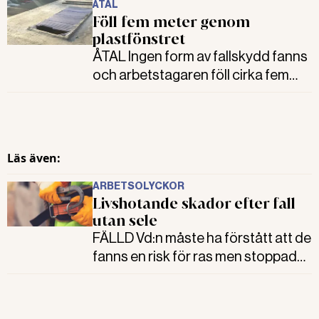
ÅTAL
Föll fem meter genom
plastfönstret
ÅTAL Ingen form av fallskydd fanns
och arbetstagaren föll cirka fem
meter ned på betonggolvet. Ett
arbetsmiljöbrott, enligt åklagaren
som kräver 200 000 kronor i
företagsbot.
Läs även:
ARBETSOLYCKOR
Livshotande skador efter fall
utan sele
FÄLLD Vd:n måste ha förstått att de
fanns en risk för ras men stoppade
inte rivningsarbetet. Det menar
tingsrätten, som ändå sänker boten
till 820 000 kronor på grund av att