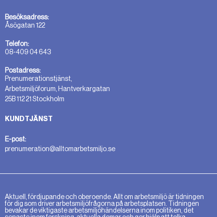
Besöksadress:
Åsögatan 122
Telefon:
08-409 04 643
Postadress:
Prenumerationstjänst,
Arbetsmiljöforum, Hantverkargatan
25B 112 21 Stockholm
KUNDTJÄNST
E-post:
prenumeration@alltomarbetsmiljo.se
Aktuell, fördjupande och oberoende. Allt om arbetsmiljö är tidningen
för dig som driver arbetsmiljöfrågorna på arbetsplatsen. Tidningen
bevakar de viktigaste arbetsmiljöhändelserna inom politiken, det
senaste inom forskning, aktuella domar och ger hjälp att tolka