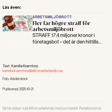
det gått så lång tid.
Läs även:
ARBETSMILJÖBROTT
Fler får högre straff för
arbetsmiljöbrott
STRAFF 17,4 miljoner kronor i
företagsbot – det är den hittills
högsta företagsbot som dömts ut
för arbetsmiljöbrott efter de nya
reglerna 2020. Samtidigt vill
Text :
Kamilla Kvarntorp
åklagarna höja de så kallade
kamilla.kvarntorp@alltomarbetsmiljo.se
sanktionsvärdena – det kan ge fler
Foto:
Adobe stock
förhöjda böter framöver.
Publicerad:
2025-10-21
Så här jobbar vi på Allt om arbetsmiljö med journalistik. Redaktionen är