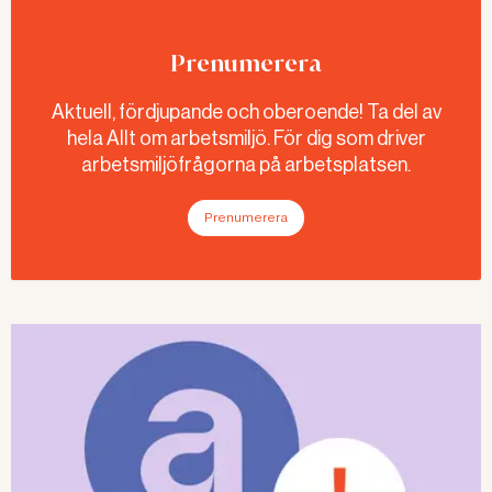
Prenumerera
Aktuell, fördjupande och oberoende! Ta del av
hela Allt om arbetsmiljö. För dig som driver
arbetsmiljöfrågorna på arbetsplatsen.
Prenumerera