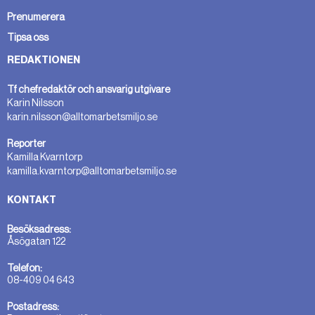
Prenumerera
Tipsa oss
REDAKTIONEN
Tf chefredaktör och ansvarig utgivare
Karin Nilsson
karin.nilsson@alltomarbetsmiljo.se
Reporter
Kamilla Kvarntorp
kamilla.kvarntorp@alltomarbetsmiljo.se
KONTAKT
Besöksadress:
Åsögatan 122
Telefon:
08-409 04 643
Postadress: