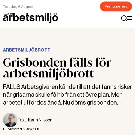
Prenumerera
Torsdag 6 Augusti
ARBETSMILJÖBROTT
Grisbonden fälls för
arbetsmiljöbrott
FÄLLS Arbetsgivaren kände till att det fanns risker
när grisarna skulle få hö från ett övre plan. Men
arbetet utfördes ändå. Nu döms grisbonden.
Text :
Karin Nilsson
Publicerad:
2024-11-15