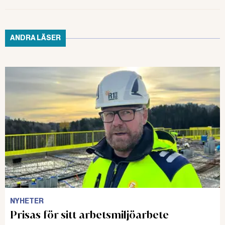
Domen har inte överklagats.
ANDRA LÄSER
Läs även:
ARBETSOLYCKOR
Lantbrukare fälls för
dödsolycka
FÄLLD Den anställde kvävdes när
de 200 kilo tunga halmbalarna
rasade över honom. Arbetsgivaren
får nu villkorlig dom.
Läs även:
ARBETSMILJÖBROTT
NYHETER
Hovrätten friar lantbruket –
Prisas för sitt arbetsmiljöarbete
skyddsräcken kunde inte