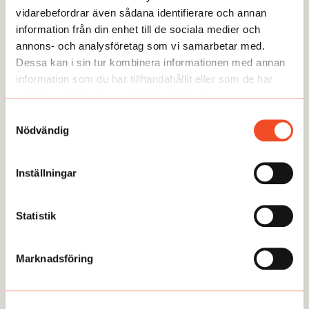
vidarebefordrar även sådana identifierare och annan
information från din enhet till de sociala medier och
annons- och analysföretag som vi samarbetar med.
Dessa kan i sin tur kombinera informationen med annan
information som du har tillhandahållit eller som de har
samlat in när du har använt deras tjänster.
Samtyckesval
Nödvändig
Inställningar
GUIDEN
Statistik
6 steg: Anpassa vid psykisk ohälsa
Publicerad:
2025-01-13
Marknadsföring