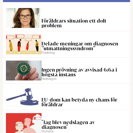
Föräldrars situation ett dolt
problem
Delade meningar om diagnosen
”utmattningssyndrom”
Forskning
Ingen prövning av avvisad 6:6a i
högsta instans
Rattslaget
EU-dom kan betyda ny chans för
föräldrar
"Jag blev nedslagen av
diagnosen"
Nyheter