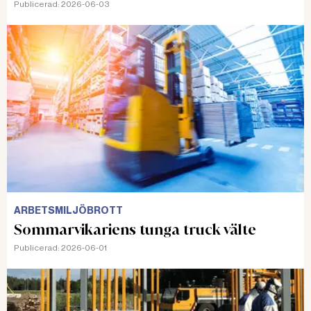
Publicerad:
2026-06-03
köpas
FRIAS Tingsrätten ansåg att
skyddsanordning gick att ordna,
men hovrätten gör en annan
bedömning. Vittnen i hovrätten har
berättat att det inte finns
skyddsanordningar när en plansilo
Läs även:
ska täckas.
ARBETSMILJÖBROTT
Två svårt skadade hos
grisbonden
ÅTAL Den ene föll och den andre
ARBETSMILJÖBROTT
fick en halmbal på 200 till 300 kilo
Sommarvikariens tunga truck välte
över sig. Bägge arbetstagarna
Publicerad:
2026-06-01
skadade sig svårt. Åklagaren anser
att arbetsgivaren inte gjort
tillräckligt och kräver 400 000