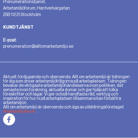
Prenumerationstjänst,
Arbetsmiljöforum, Hantverkargatan
25B 112 21 Stockholm
KUNDTJÄNST
E-post:
prenumeration@alltomarbetsmiljo.se
Aktuell, fördjupande och oberoende. Allt om arbetsmiljö är tidningen
för dig som driver arbetsmiljöfrågorna på arbetsplatsen. Tidningen
bevakar de viktigaste arbetsmiljöhändelserna inom politiken, det
senaste inom forskning, aktuella domar och ger hjälp att tolka
föreskrifter och lagar. Vi ger också handfasta råd, verktyg och
inspiration för hur ni på arbetsplatsen tillsammans kan förbättra
arbetsmiljön.
Allt om arbetsmiljö är oberoende och ägs av utbildningsföretaget
Arbetsmiljöforum
.