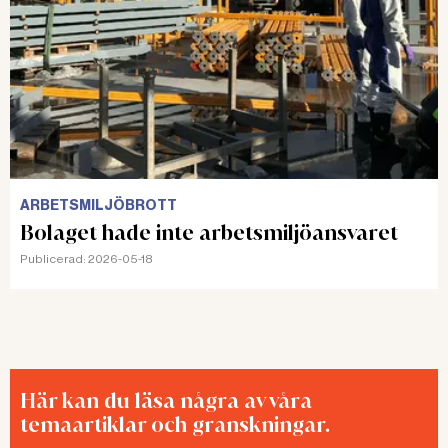
kronor i företagsbot av bolaget.
ARBETSMILJÖBROTT
Bolaget hade inte arbetsmiljöansvaret
Publicerad:
2026-05-18
Här kan du läsa några av våra
temaartiklar och granskningar.