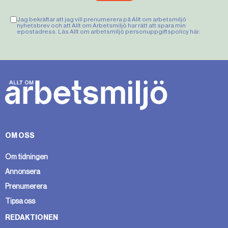
Jag bekräftar att jag vill prenumerera på Allt om arbetsmiljö
nyhetsbrev och att Allt om Arbetsmiljö har rätt att spara min
epostadress. Läs Allt om arbetsmiljö personuppgiftspolicy
här
.
OM OSS
Om tidningen
Annonsera
Prenumerera
Tipsa oss
REDAKTIONEN