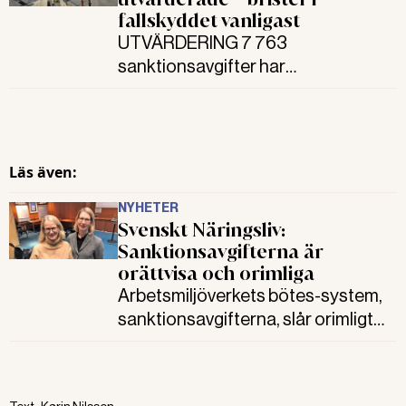
fallskyddet vanligast
UTVÄRDERING 7 763
sanktionsavgifter har
Arbetsmiljöverket beslutat om att
arbetsgivare ska betala sedan det
nya regelsystemet infördes för
knappt tio år sedan. En utvärdering,
Läs även:
beställd av Mynak, sammanfattar
förändringen med att det har blivit
NYHETER
Svenskt Näringsliv:
bättre, men svårigheter finns.
Sanktionsavgifterna är
orättvisa och orimliga
Arbetsmiljöverkets bötes-system,
sanktionsavgifterna, slår orimligt
hårt mot företagen, menar Svenskt
Näringsliv. Nu måste vi diskutera
ansvaret för medarbetare som