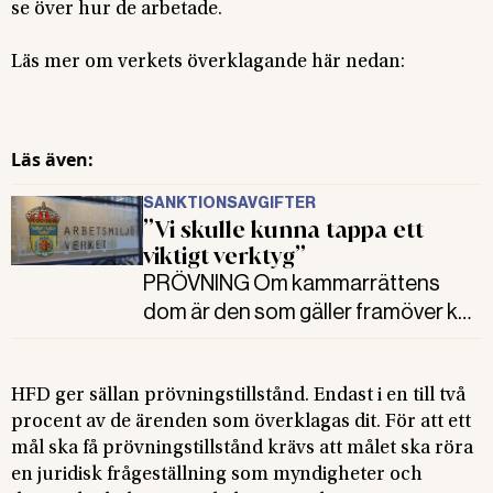
se över hur de arbetade.
Läs mer om verkets överklagande här nedan:
Läs även:
SANKTIONSAVGIFTER
”Vi skulle kunna tappa ett
viktigt verktyg”
PRÖVNING Om kammarrättens
dom är den som gäller framöver kan
inte Arbetsmiljöverket fortsätta att
arbeta som de gör med
sanktionsavgifter och förbud med
HFD ger sällan prövningstillstånd. Endast i en till två
procent av de ärenden som överklagas dit. För att ett
hot om vite. Nu ska högsta instans
mål ska få prövningstillstånd krävs att målet ska röra
pröva ärendet.
en juridisk frågeställning som myndigheter och