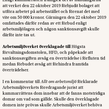
Enligt kammarrätten framgick det av handlingarna
att
verket den 22 oktober 2019 förbjudit bolaget att
utföra arbetet på arbetsstället och förenat det med
vite om 50 000 kronor. Gärningen den 22 oktober 2019
omfattades därför redan av ett förbud enligt
arbetsmiljölagen och någon sanktionsavgift skulle
därför inte tas ut.
Arbetsmiljöverket överklagade till
Högsta
förvaltningsdomstolen, HFD, och påpekade att
sanktionsavgiften avsåg en överträdelse i förfluten tid
medan förbudet avsåg att förhindra framtida
överträdelser.
I en kommentar till
Allt om arbetsmiljö
förklarade
Arbetsmiljöverkets föredragande jurist att
kammarrättens dom innebar att de fanns motstridiga
domar om vad som gällde. Skulle den överklagade
domen inte prövas skulle Arbetsmiljöverket behöva