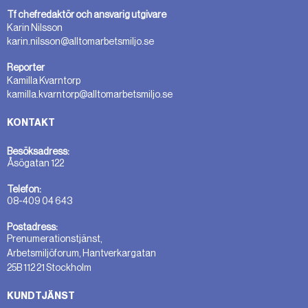
Tf chefredaktör och ansvarig utgivare
Karin Nilsson
karin.nilsson@alltomarbetsmiljo.se
Reporter
Kamilla Kvarntorp
kamilla.kvarntorp@alltomarbetsmiljo.se
KONTAKT
Besöksadress:
Åsögatan 122
Telefon:
08-409 04 643
Postadress:
Prenumerationstjänst,
Arbetsmiljöforum, Hantverkargatan
25B 112 21 Stockholm
KUNDTJÄNST