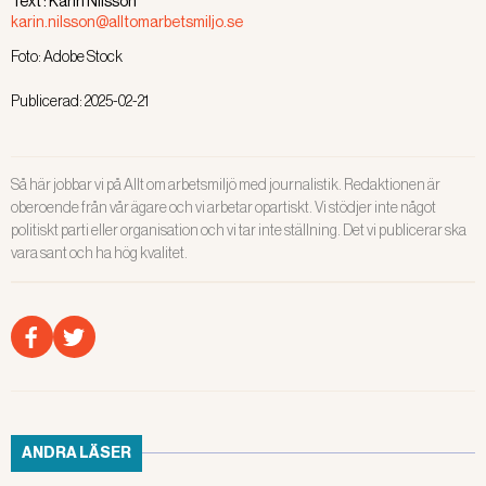
Text :
Karin Nilsson
bryter mot säkerhetsföreskrifter,
karin.nilsson@alltomarbetsmiljo.se
anser organisationen.
Foto:
Adobe Stock
Publicerad:
2025-02-21
Så här jobbar vi på Allt om arbetsmiljö med journalistik. Redaktionen är
oberoende från vår ägare och vi arbetar opartiskt. Vi stödjer inte något
politiskt parti eller organisation och vi tar inte ställning. Det vi publicerar ska
vara sant och ha hög kvalitet.
ANDRA LÄSER