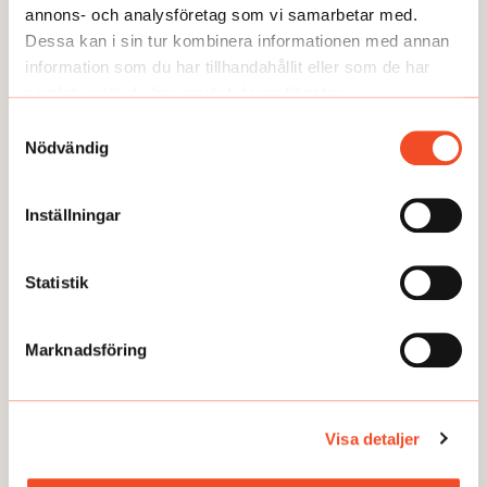
annons- och analysföretag som vi samarbetar med.
Dessa kan i sin tur kombinera informationen med annan
information som du har tillhandahållit eller som de har
samlat in när du har använt deras tjänster.
NYHETER
Samtyckesval
Arbetet återupptas på SSAB
Nödvändig
Publicerad:
2026-05-26
Inställningar
Statistik
Här kan du läsa några av våra
temaartiklar och granskningar.
Marknadsföring
Visa detaljer