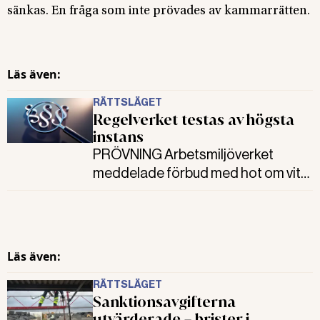
sänkas. En fråga som inte prövades av kammarrätten.
Läs även:
RÄTTSLÄGET
Regelverket testas av högsta
instans
PRÖVNING Arbetsmiljöverket
meddelade förbud med hot om vite
för brister i fallskyddet hos
byggföretaget. Det krävdes
dessutom på en sanktionsavgift.
Fel, menade kammarrätten. Helt,
Läs även:
enligt regelverket, menade
Arbetsmiljöverket. Nu ska det
RÄTTSLÄGET
Sanktionsavgifterna
prövas av högsta instans.
utvärderade – brister i