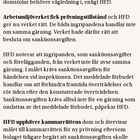
domstolar behöver vägledning i, enligt HFD.
Arbetsmiljöverket fick prövningstillstånd
och HFD
ger nu verket rätt. De båda ingripandena handlar inte
om samma gärning. Verket hade därför rätt att
besluta om sanktionsavgiften.
HFD noterar att ingripanden, som sanktionsavgifter
och förelägganden, från verket inte får avse samma
gärning. I målet krävs sanktionsavgiften för
händelsen vid inspektionen. Det meddelade förbudet
handlar om att förhindra framtida överträdelser och
rör tiden efter den konstaterade överträdelsen.
Sanktionsavgiften krävs alltså inte för en gärning som
omfattas av det meddelade förbudet, påpekar HFD.
HFD upphäver kammarrättens
dom och återvisar
målet till kammarrätten för ny prövning eftersom
bolaget tidigare begärt att sanktionsavgiften skulle