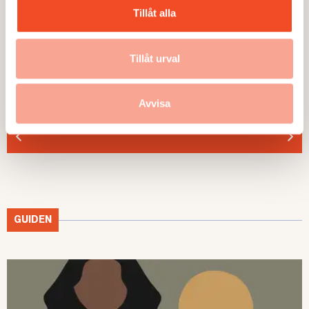
Tillåt alla
Tillåt urval
TEMA
TEMA
Utmattningssyndrom –
TEMA Konstant bered
F43.8A – försvinner
Avvisa
GUIDEN