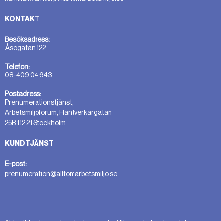
KONTAKT
Besöksadress:
Åsögatan 122
Telefon:
08-409 04 643
Postadress:
Prenumerationstjänst,
Arbetsmiljöforum, Hantverkargatan
25B 112 21 Stockholm
KUNDTJÄNST
E-post:
prenumeration@alltomarbetsmiljo.se