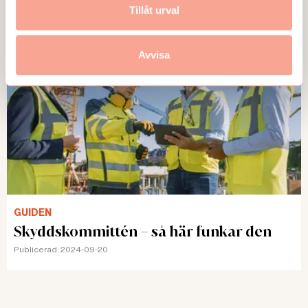
Publicerad:
2024-11-08
Tillåt urval
Avvisa
GUIDEN
Skyddskommittén – så här funkar den
Publicerad:
2024-09-20