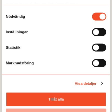
samlat in när du har använt deras tjänster.
Samtyckesval
GUIDEN
Nödvändig
6 steg: Anpassa vid psykisk ohälsa
Publicerad:
2025-01-13
Inställningar
Statistik
Marknadsföring
Visa detaljer
Tillåt alla
TEMA
Nya råd för mer inkludering