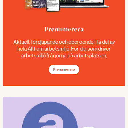
Prenumerera
Aktuell, fördjupande och oberoende! Ta del av
hela Allt om arbetsmiljö. För dig som driver
arbetsmiljöfrågorna på arbetsplatsen.
Prenumerera