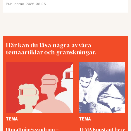
Publicerad:
2026-05-25
Här kan du läsa några av våra
temaartiklar och granskningar.
TEMA
TEMA
Utmattningssyndrom –
TEMA Konstant bered