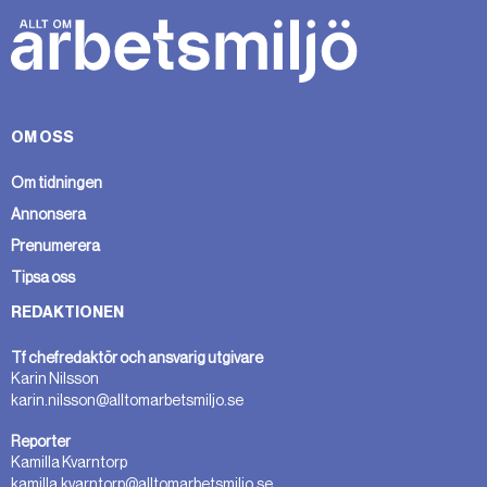
OM OSS
Om tidningen
Annonsera
Prenumerera
Tipsa oss
REDAKTIONEN
Tf chefredaktör och ansvarig utgivare
Karin Nilsson
karin.nilsson@alltomarbetsmiljo.se
Reporter
Kamilla Kvarntorp
kamilla.kvarntorp@alltomarbetsmiljo.se