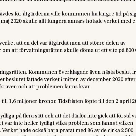
vdes för åtgärderna ville kommunen ha längre tid på sig
maj 2020 skulle allt fungera annars hotade verket med et
överket att en del var åtgärdat men att större delen av
om att förvaltningsrätten skulle döma ut ett vite på 800
ningsrätten. Kommunen överklagade även nästa beslut f
et beslutet fattade verket i mitten av december 2020 eft
kraven och att problemen fanns kvar.
ill 1,6 miljoner kronor. Tidsfristen löpte till den 2 april 2
dliga på flera sätt och att det därför inte gick att förstå v
 var inte heller tydligt vilka problem som fanns i vilken
 Verket hade också bara pratat med 86 av de cirka 2 500