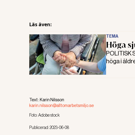
ett nedslag
Läs även:
TEMA
Höga sj
POLITISK ST
höga i äldr
kunde göra 
forskning.
Text :
Karin Nilsson
karin.nilsson@alltomarbetsmiljo.se
Foto:
Adobe stock
Publicerad:
2023-06-08