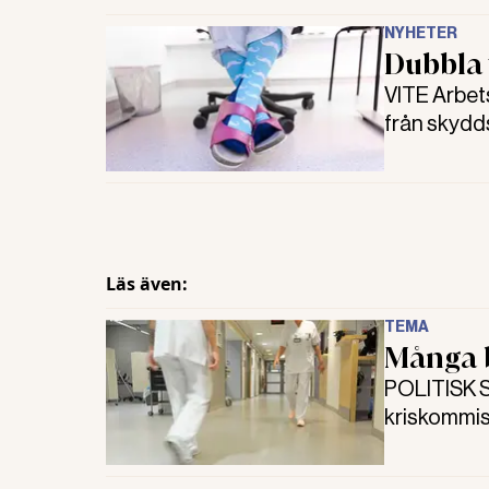
NYHETER
Dubbla 
VITE Arbets
från skydd
tillräcklig
håller med.
Läs även:
TEMA
Många b
POLITISK 
kriskommiss
Arbetsmilj
inte inom d