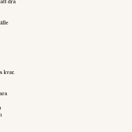
att dra
älle
s kvar.
vara
h
h