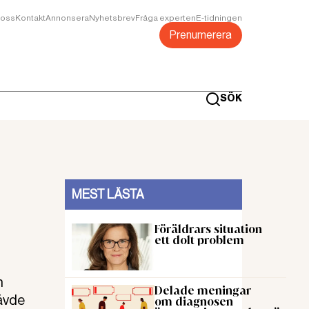
oss
Kontakt
Annonsera
Nyhetsbrev
Fråga experten
E-tidningen
Prenumerera
SÖK
MEST LÄSTA
Föräldrars situation
ett dolt problem
h
Delade meningar
ävde
om diagnosen