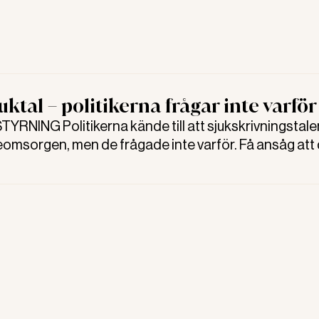
 i den politikerstyrda verksamheten för att förstå var
uktal – politikerna frågar inte varför
YRNING Politikerna kände till att sjukskrivningstale
eomsorgen, men de frågade inte varför. Få ansåg att
något åt arbetsmiljön för de anställda. Det visar ny
 En paradox, menar forskaren Susann Porter.