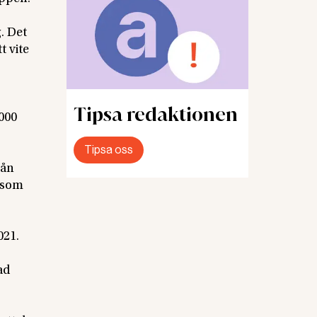
. Det
t vite
Tipsa redaktionen
 000
Tipsa oss
rån
ersom
021.
ad