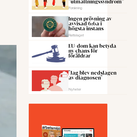
”utmattningssyndrom”
Forskning
Ingen prövning av
avvisad 6:6a i
högsta instans
Rattslaget
EU-dom kan betyda
ny chans för
föräldrar
"Jag blev nedslagen
av diagnosen"
Nyheter