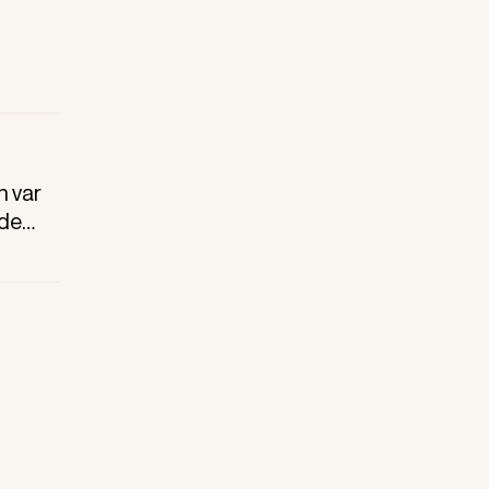
för.
n var
 de