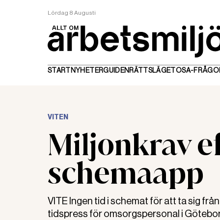
Lördag 8 Augusti
START
NYHETER
GUIDEN
RÄTTSLÄGET
OSA-FRÅGO
VITEN
Miljonkrav ef
schemaapp
VITE Ingen tid i schemat för att ta sig f
tidspress för omsorgspersonal i Göteb