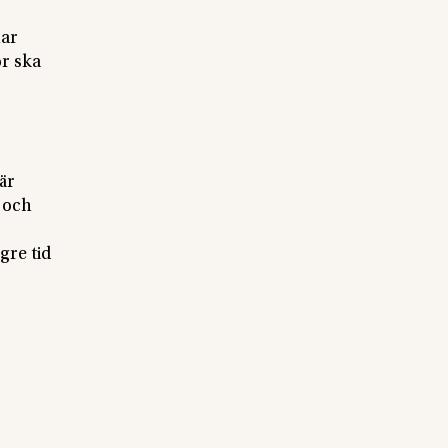
har
or ska
är
t och
gre tid