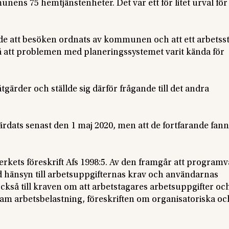
nens 75 hemtjänstenheter. Det var ett för litet urval för 
de att besöken ordnats av kommunen och att ett arbetsst
å att problemen med planeringssystemet varit kända för
rder och ställde sig därför frågande till det andra
ärdats senast den 1 maj 2020, men att de fortfarande fann
verkets föreskrift Afs 1998:5. Av den framgår att program
 hänsyn till arbetsuppgifternas krav och användarnas
ckså till kraven om att arbetstagares arbetsuppgifter oc
sam arbetsbelastning, föreskriften om organisatoriska oc