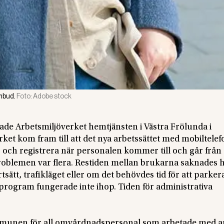
mbud.
Foto:
Adobe stock
ade Arbetsmiljöverket hemtjänsten i Västra Frölunda i
ket kom fram till att det nya arbetssättet med mobiltele
r och registrera när personalen kommer till och går från
roblemen var flera. Restiden mellan brukarna saknades h
rtsätt, trafikläget eller om det behövdes tid för att parker
program fungerade inte ihop. Tiden för administrativa
unen för all omvårdnadspersonal som arbetade med a