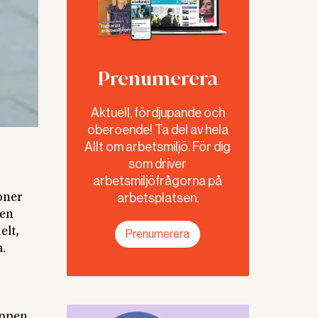
Prenumerera
Aktuell, fördjupande och
oberoende! Ta del av hela
Allt om arbetsmiljö. För dig
som driver
arbetsmiljöfrågorna på
arbetsplatsen.
foner
 en
elt,
Prenumerera
a.
ppen.