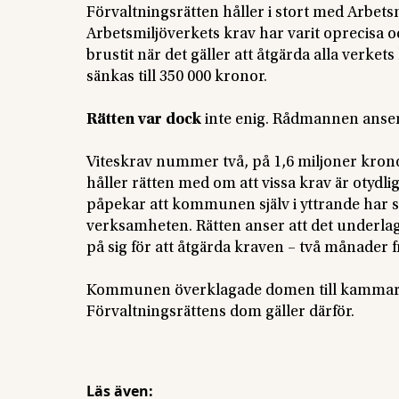
Förvaltningsrätten håller i stort med Arbet
Arbetsmiljöverkets krav har varit oprecisa oc
brustit när det gäller att åtgärda alla verket
sänkas till 350 000 kronor.
Rätten var dock
inte enig. Rådmannen anser 
Viteskrav nummer två, på 1,6 miljoner kronor
håller rätten med om att vissa krav är otydlig
påpekar att kommunen själv i yttrande har sa
verksamheten. Rätten anser att det underla
på sig för att åtgärda kraven – två månader
Kommunen överklagade domen till kammarrä
Förvaltningsrättens dom gäller därför.
Läs även: