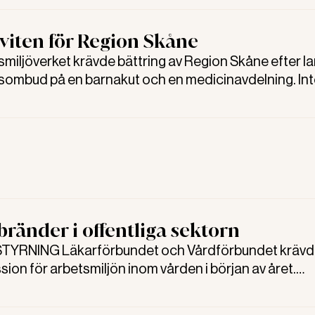
viten för Region Skåne
miljöverket krävde bättring av Region Skåne efter l
sombud på en barnakut och en medicinavdelning. Int
t gjordes av regionen, menade verket. Förvaltningsrät
ränder i offentliga sektorn
STYRNING Läkarförbundet och Vårdförbundet krävd
ion för arbetsmiljön inom vården i början av året.
överket ställer samma krav om och om igen. Något fu
elar av den offentliga sektorn. Allt om arbetsmiljö har