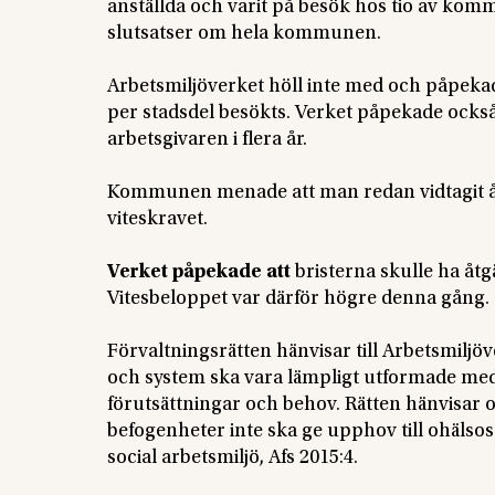
anställda och varit på besök hos tio av kommu
slutsatser om hela kommunen.
Arbetsmiljöverket höll inte med och påpeka
per stadsdel besökts. Verket påpekade ocks
arbetsgivaren i flera år.
Kommunen menade att man redan vidtagit åtgä
viteskravet.
Verket påpekade att
bristerna skulle ha åtg
Vitesbeloppet var därför högre denna gång.
Förvaltningsrätten hänvisar till Arbetsmiljö
och system ska vara lämpligt utformade med
förutsättningar och behov. Rätten hänvisar o
befogenheter inte ska ge upphov till ohälso
social arbetsmiljö, Afs 2015:4.