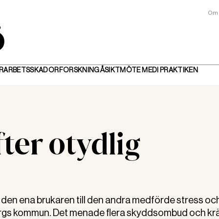
Om 
R
ARBETSSKADOR
FORSKNING
ÅSIKT
MÖTE MED
I PRAKTIKEN
ter otydlig
rån den ena brukaren till den andra medförde stress oc
orgs kommun. Det menade flera skyddsombud och kr