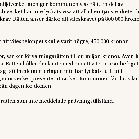
smiljöverket men ger kommunen viss rätt. En del av
h verket har inte lyckats visa att alla hemtjänstenheter 
s krav. Rätten anser därför att viteskravet på 800 000 kron
att vitesbeloppet skulle varit högre, 450 000 kronor.
, sänker förvaltningsrätten till en miljon kronor. Även h
a. Rätten håller dock inte med om att vitet inte är befoga
gt att implementeringen inte har lyckats fullt ut i
g som verket presenterat räcker. Kommunen får dock län
 från dagen för domen.
tten som inte meddelade prövningstillstånd.