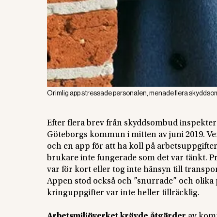
Orimlig app stressade personalen, menade flera skyddso
Efter flera brev från skyddsombud inspekter
Göteborgs kommun i mitten av juni 2019. Ver
och en app för att ha koll på arbetsuppgifte
brukare inte fungerade som det var tänkt. P
var för kort eller tog inte hänsyn till transpo
Appen stod också och ”snurrade” och olika 
kringuppgifter var inte heller tillräcklig.
Arbetsmiljöverket krävde åtgärder
av komm