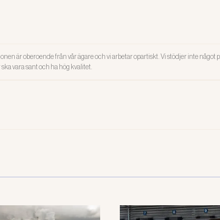
onen är oberoende från vår ägare och vi arbetar opartiskt. Vi stödjer inte något po
ar ska vara sant och ha hög kvalitet.