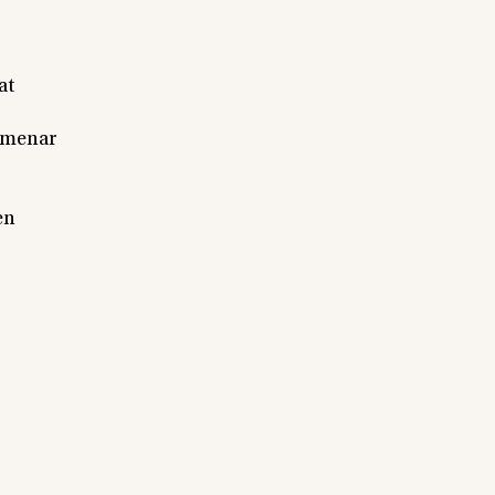
at
n menar
en