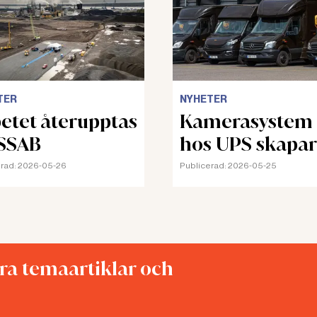
TER
NYHETER
etet återupptas
Kamerasystem
SSAB
hos UPS skapar
stress och oro
rad:
2026-05-26
Publicerad:
2026-05-25
åra temaartiklar och