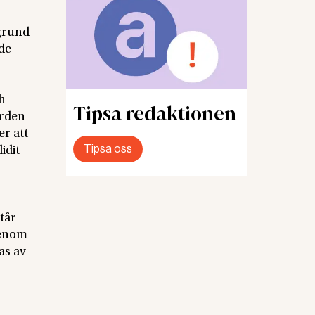
 grund
de
ch
Tipsa redaktionen
ärden
er att
Tipsa oss
idit
tår
genom
as av