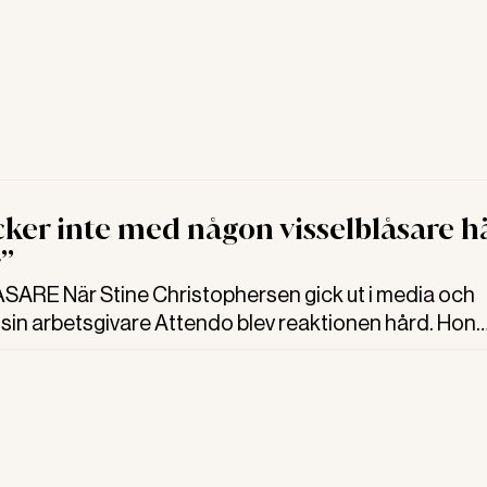
cker inte med någon visselblåsare h
”
ARE När Stine Christophersen gick ut i media och
 sin arbetsgivare Attendo blev reaktionen hård. Hon
ll ett möte och gavs en varning. Men hon vägrade att g
senare kröp Attendo till korset och bad om ursäkt.