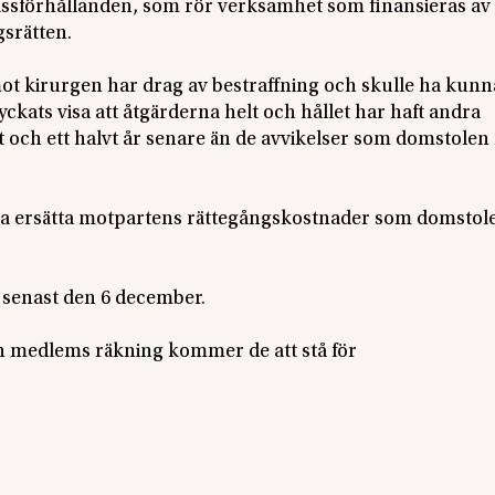
 missförhållanden, som rör verksamhet som finansieras av
srätten.
ot kirurgen har drag av bestraffning och skulle ha kunn
ckats visa att åtgärderna helt och hållet har haft andra
t och ett halvt år senare än de avvikelser som domstole
ska ersätta motpartens rättegångskostnader som domstol
 senast den 6 december.
in medlems räkning kommer de att stå för