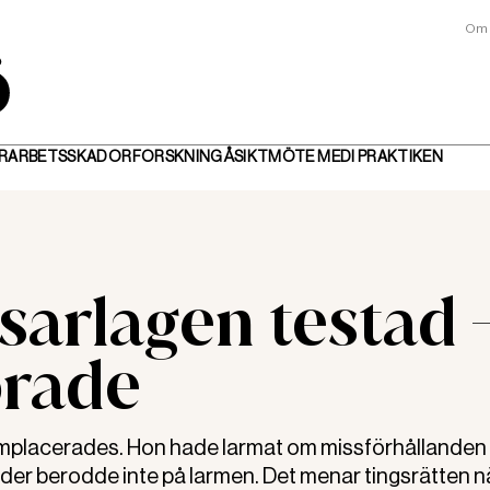
Om 
R
ARBETSSKADOR
FORSKNING
ÅSIKT
MÖTE MED
I PRAKTIKEN
sarlagen testad 
orade
placerades. Hon hade larmat om missförhållanden
der berodde inte på larmen. Det menar tingsrätten n