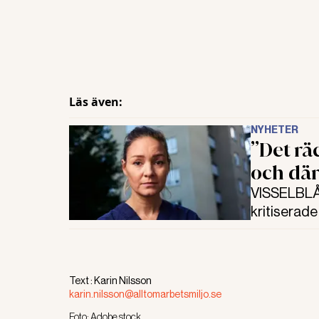
Läs även:
NYHETER
”Det rä
och där
VISSELBLÅS
kritiserade
kallades ti
och ett år 
Text :
Karin Nilsson
karin.nilsson@alltomarbetsmiljo.se
Foto:
Adobe stock