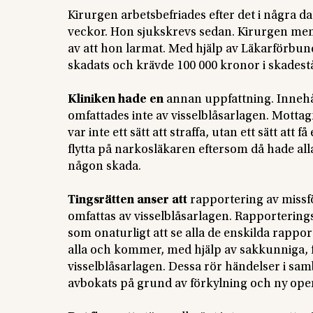
Kirurgen arbetsbefriades efter det i några d
veckor. Hon sjukskrevs sedan. Kirurgen men
av att hon larmat. Med hjälp av Läkarförbu
skadats och krävde 100 000 kronor i skadest
Kliniken hade en
annan uppfattning. Innehål
omfattades inte av visselblåsarlagen. Mottag
var inte ett sätt att straffa, utan ett sätt att
flytta på narkosläkaren eftersom då hade alla
någon skada.
Tingsrätten anser att
rapportering av missf
omfattas av visselblåsarlagen. Rapporteringss
som onaturligt att se alla de enskilda rappo
alla och kommer, med hjälp av sakkunniga, fra
visselblåsarlagen. Dessa rör händelser i s
avbokats på grund av förkylning och ny oper