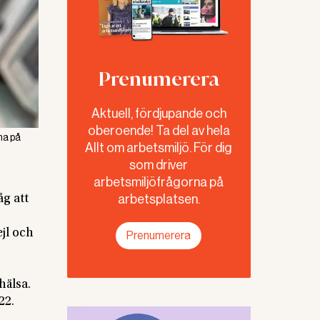
Prenumerera
Aktuell, fördjupande och
oberoende! Ta del av hela
na på
Allt om arbetsmiljö. För dig
som driver
arbetsmiljöfrågorna på
arbetsplatsen.
g att
jl och
Prenumerera
hälsa.
22.