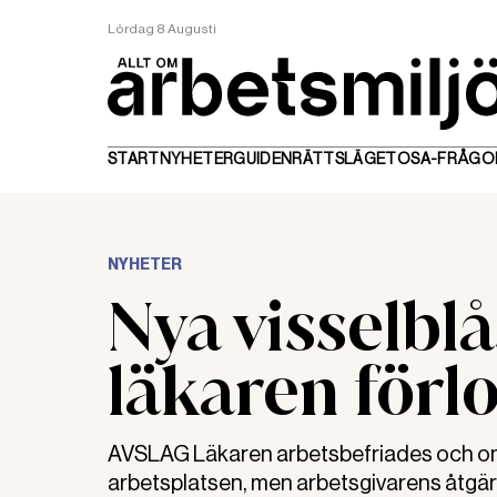
Lördag 8 Augusti
START
NYHETER
GUIDEN
RÄTTSLÄGET
OSA-FRÅGO
NYHETER
Nya visselblå
läkaren förl
AVSLAG Läkaren arbetsbefriades och om
arbetsplatsen, men arbetsgivarens åtgär