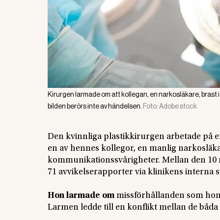
Kirurgen larmade om att kollegan, en narkosläkare, brast i
bilden berörs inte av händelsen.
Foto:
Adobe stock
Den kvinnliga plastikkirurgen arbetade på e
en av hennes kollegor, en manlig narkosläka
kommunikationssvårigheter. Mellan den 10 m
71 avvikelserapporter via klinikens interna 
Hon larmade om
missförhållanden som hon an
Larmen ledde till en konflikt mellan de båda 