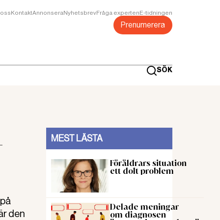
oss
Kontakt
Annonsera
Nyhetsbrev
Fråga experten
E-tidningen
Prenumerera
SÖK
-
MEST LÄSTA
Föräldrars situation
ett dolt problem
 på
Delade meningar
är den
om diagnosen