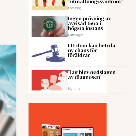
”utmattningssyndrom”
Forskning
Ingen prövning av
avvisad 6:6a i
högsta instans
Rattslaget
EU-dom kan betyda
ny chans för
föräldrar
"Jag blev nedslagen
av diagnosen"
Nyheter