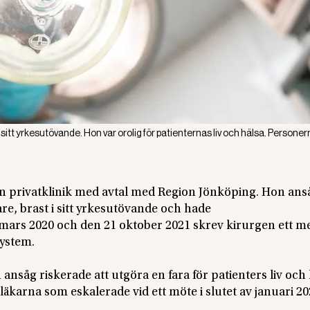
 sitt yrkesutövande. Hon var orolig för patienternas liv och hälsa. Personer
n privatklinik med avtal med Region Jönköping. Hon anså
re, brast i sitt yrkesutövande och hade
ars 2020 och den 21 oktober 2021 skrev kirurgen ett me
system.
såg riskerade att utgöra en fara för patienters liv och 
läkarna som eskalerade vid ett möte i slutet av januari 20