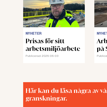
NYHETER
NYHE
Prisas för sitt
Arb
arbetsmiljöarbete
på 
Publicerad:
2026-06-03
Publice
Här kan du läsa några av v
granskningar.