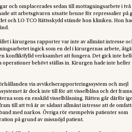
agar och omplacerades sedan till mottagningsarbete i två
ade att arbetsgivaren utsatte henne för repressalier på
ndet och LO-TCO Rättsskydd stämde hon kliniken. Hon ha
ånd.
let i kirurgens rapporter var inte av allmänt intresse o
ningsarbetet ingick som en del i kirurgernas arbete, åtg
 få en konfliktfylld verksamhet att fungera. Det gick inte hell
 operationer behövt ställas in. Kirurgen hade inte heller l
örhållanden via avvikelserapporteringssystem och mejl
ystemet är dock inte till för att visselblåsa och det frams
rterna som en enskild visselblåsning. Rätten går därför i
m till att två är av sådant allmänt intresse att de omfatt
amband med narkos. Övriga rör exempelvis patienter som
ation på grund av missnöjd patient.