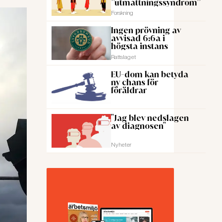
”utmattningssyndrom”
Forskning
Ingen prövning av
avvisad 6:6a i
högsta instans
Rattslaget
EU-dom kan betyda
ny chans för
föräldrar
"Jag blev nedslagen
av diagnosen"
Nyheter