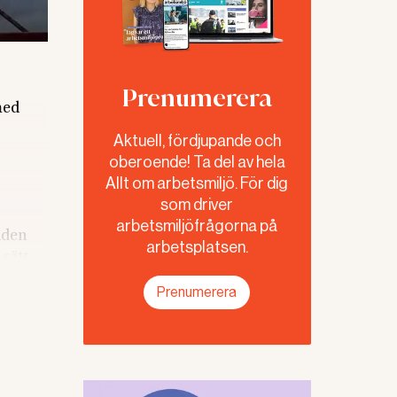
Prenumerera
med
Aktuell, fördjupande och
oberoende! Ta del av hela
Allt om arbetsmiljö. För dig
som driver
arbetsmiljöfrågorna på
dden
arbetsplatsen.
sätt.
Prenumerera
på 97