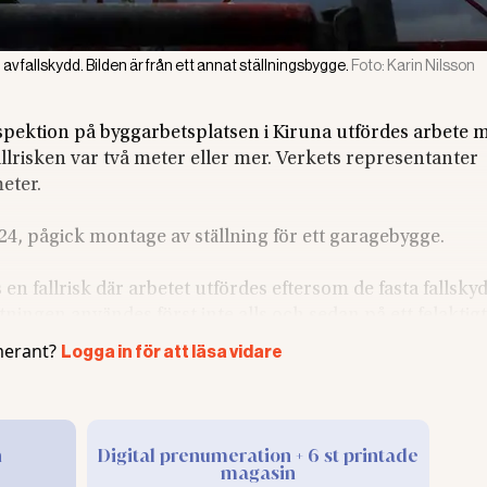
av fallskydd. Bilden är från ett annat ställningsbygge.
Foto:
Karin Nilsson
inspektion på byggarbetsplatsen i Kiruna utfördes arbete 
Fallrisken var två meter eller mer. Verkets representanter
eter.
024, pågick montage av ställning för ett garagebygge.
en fallrisk där arbetet utfördes eftersom de fasta fallsky
ningen användes först inte alls och sedan på ett felaktigt 
erant?
Logga in för att läsa vidare
JIAB Ställningsmontage AB, att betala en sanktionsavgift 
le döma ut avgiften. Bolaget hörde inte heller av sig till
n
Digital prenumeration + 6 st printade
magasin
t inte ta ut en avgift.