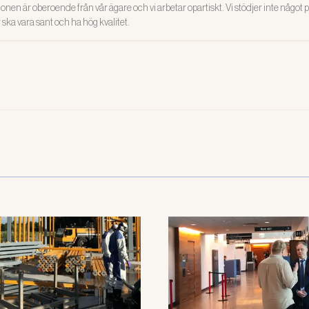
onen är oberoende från vår ägare och vi arbetar opartiskt. Vi stödjer inte något po
ar ska vara sant och ha hög kvalitet.