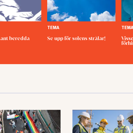
TEMA
TEM
ant beredda
Se upp för solens strålar!
Viss
förh