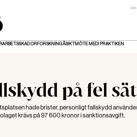
Om 
R
ARBETSSKADOR
FORSKNING
ÅSIKT
MÖTE MED
I PRAKTIKEN
llskydd på fel sät
splatsen hade brister, personligt fallskydd använde
sbolaget krävs på 97 600 kronor i sanktionsavgift.