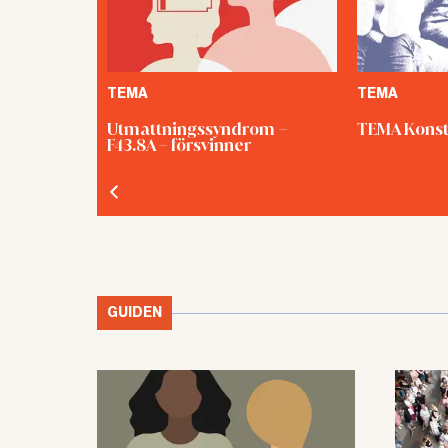
TEMA
TEMA
Utmattningssyndrom –
TEMA Konst
F43.8A – försvinner
GUIDEN