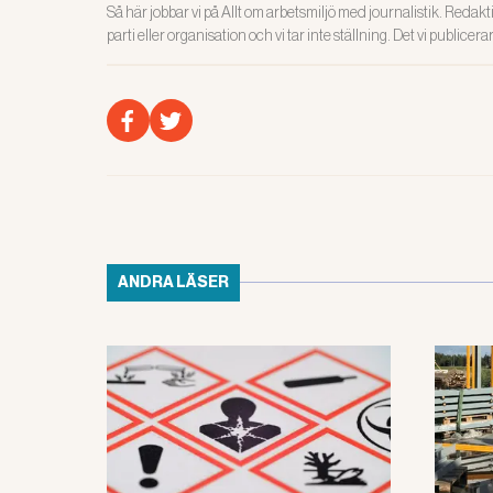
Så här jobbar vi på Allt om arbetsmiljö med journalistik. Redakti
parti eller organisation och vi tar inte ställning. Det vi publicer
ANDRA LÄSER