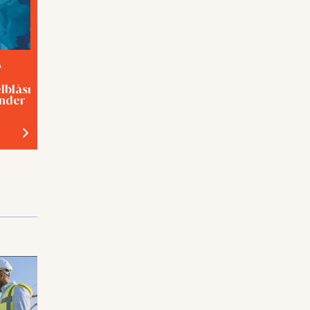
A
TEMA
elblåsning med
Förslavad eller hjälpt?
inder