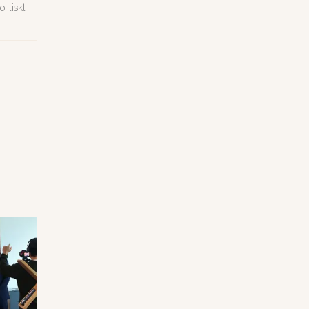
litiskt