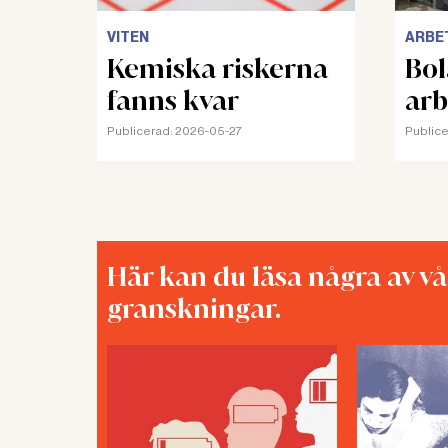
VITEN
ARBE
Kemiska riskerna
Bol
fanns kvar
arb
Publicerad:
2026-05-27
Publice
Här kan du läsa några av v
granskningar.