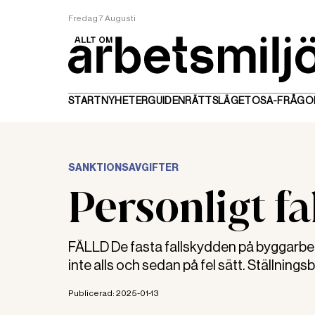
Fredag 7 Augusti
START
NYHETER
GUIDEN
RÄTTSLÄGET
OSA-FRÅGO
SANKTIONSAVGIFTER
Personligt fa
FÄLLD De fasta fallskydden på byggarbet
inte alls och sedan på fel sätt. Ställning
Publicerad:
2025-01-13