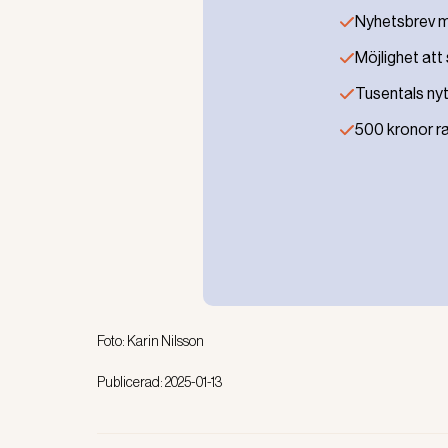
Sanktio
Nyhetsbrev me
fallsky
Möjlighet att s
UTVÄRDERIN
Tusentals nytti
beslutat o
infördes fö
500 kronor ra
sammanfatta
svårigheter
Läs även:
SANKTIONSA
Bolaget
FÄLLS Arbet
befriar int
Foto:
Karin Nilsson
Publicerad:
2025-01-13