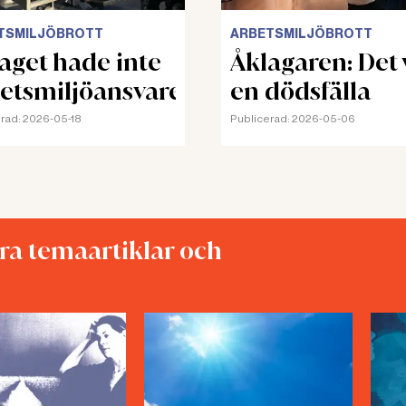
TSMILJÖBROTT
ARBETSMILJÖBROTT
aget hade inte
Åklagaren: Det 
etsmiljöansvaret
en dödsfälla
rad:
2026-05-18
Publicerad:
2026-05-06
åra temaartiklar och