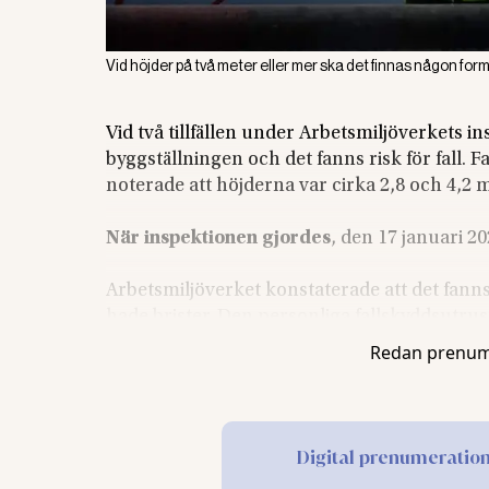
Vid höjder på två meter eller mer ska det finnas någon form 
Vid två tillfällen under Arbetsmiljöverkets 
byggställningen och det fanns risk för fall. 
noterade att höjderna var cirka 2,8 och 4,2 m
När inspektionen gjordes
, den 17 januari 2
Arbetsmiljöverket konstaterade att det fanns 
hade brister. Den personliga fallskyddsutrust
Redan prenum
Arbetsmiljöverket förelade därför
bolaget, 
600 kronor. Bolaget hörde inte av sig.
Verket ansökte om att förvaltningsrätten skul
Digital prenumeratio
förvaltningsrätten, som inte fann några skäl at