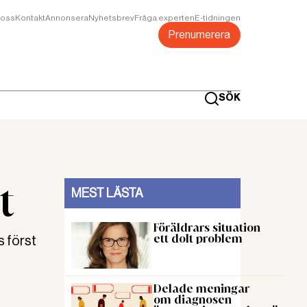
oss
Kontakt
Annonsera
Nyhetsbrev
Fråga experten
E-tidningen
Prenumerera
SÖK
t
MEST LÄSTA
Föräldrars situation
ett dolt problem
s först
Delade meningar
om diagnosen