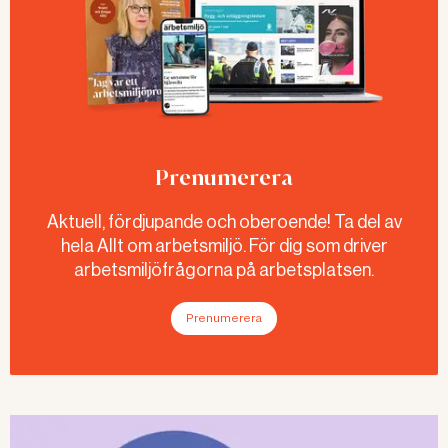
Prenumerera
Aktuell, fördjupande och oberoende! Ta del av
hela Allt om arbetsmiljö. För dig som driver
arbetsmiljöfrågorna på arbetsplatsen.
Prenumerera