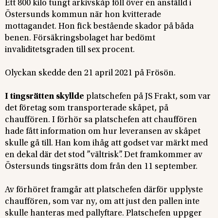
Ett 800 kilo tungt arkivskåp föll över en anställd i
Östersunds kommun när hon kvitterade
mottagandet. Hon fick bestående skador på båda
benen. Försäkringsbolaget har bedömt
invaliditetsgraden till sex procent.
Olyckan skedde den 21 april 2021 på Frösön.
I tingsrätten skyllde
platschefen på JS Frakt, som var
det företag som transporterade skåpet, på
chauffören. I förhör sa platschefen att chauffören
hade fått information om hur leveransen av skåpet
skulle gå till. Han kom ihåg att godset var märkt med
en dekal där det stod ”vältrisk”. Det framkommer av
Östersunds tingsrätts dom från den 11 september.
Av förhöret framgår att platschefen därför upplyste
chauffören, som var ny, om att just den pallen inte
skulle hanteras med pallyftare. Platschefen uppger