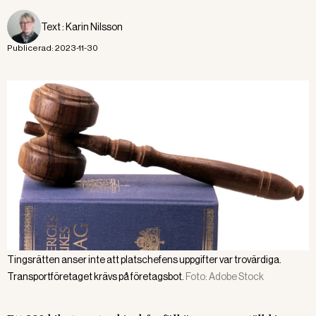
Text :
Karin Nilsson
Publicerad:
2023-11-30
Tingsrätten anser inte att platschefens uppgifter var trovärdiga.
Transportföretaget krävs på företagsbot.
Foto:
Adobe Stock