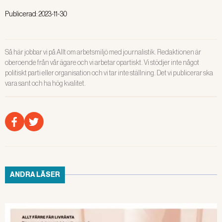
är ytterst sällsynta.
Publicerad:
2023-11-30
På Kommunal har frågor om
arbetsmiljö, förutsättningar och
ansvar väckts efter att tre små
Så här jobbar vi på Allt om arbetsmiljö med journalistik. Redaktionen är
pojkar drunknat.
oberoende från vår ägare och vi arbetar opartiskt. Vi stödjer inte något
politiskt parti eller organisation och vi tar inte ställning. Det vi publicerar ska
Det är något av det som sticker ut i
vara sant och ha hög kvalitet.
Allt om arbetsmiljös genomgång av
vad som hänt med
arbetsmiljöbrotten under 2022.
ANDRA LÄSER