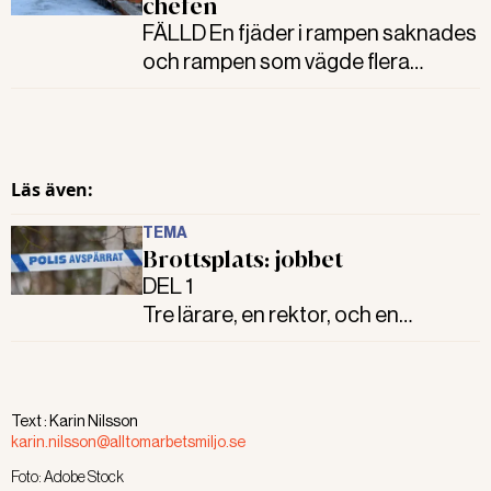
chefen
FÄLLD En fjäder i rampen saknades
och rampen som vägde flera
hundra kilo föll på arbetstagaren
som klämdes ihjäl. Chefen döms för
arbetsmiljöbrott, men inte grovt.
Läs även:
TEMA
Brottsplats: jobbet
DEL 1
Tre lärare, en rektor, och en
kommun krävs på tre miljoner
kronor i företagsbot i ett och
samma åtal.
Text :
Karin Nilsson
I hovrätten ställs krav på fem
karin.nilsson@alltomarbetsmiljo.se
miljoner kronor i företagsbot och
Foto:
Adobe Stock
fängelse för en chef – fängelskrav