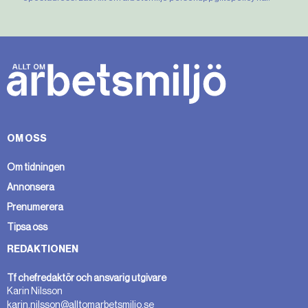
OM OSS
Om tidningen
Annonsera
Prenumerera
Tipsa oss
REDAKTIONEN
Tf chefredaktör och ansvarig utgivare
Karin Nilsson
karin.nilsson@alltomarbetsmiljo.se