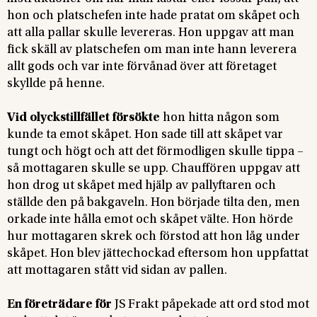
hon och platschefen inte hade pratat om skåpet och
att alla pallar skulle levereras. Hon uppgav att man
fick skäll av platschefen om man inte hann leverera
allt gods och var inte förvånad över att företaget
skyllde på henne.
Vid olyckstillfället försökte
hon hitta någon som
kunde ta emot skåpet. Hon sade till att skåpet var
tungt och högt och att det förmodligen skulle tippa –
så mottagaren skulle se upp. Chauffören uppgav att
hon drog ut skåpet med hjälp av pallyftaren och
ställde den på bakgaveln. Hon började tilta den, men
orkade inte hålla emot och skåpet välte. Hon hörde
hur mottagaren skrek och förstod att hon låg under
skåpet. Hon blev jättechockad eftersom hon uppfattat
att mottagaren stått vid sidan av pallen.
En företrädare för
JS Frakt påpekade att ord stod mot