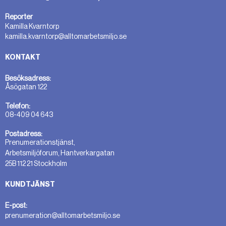
Reporter
Kamilla Kvarntorp
kamilla.kvarntorp@alltomarbetsmiljo.se
KONTAKT
Besöksadress:
Åsögatan 122
Telefon:
08-409 04 643
Postadress:
Prenumerationstjänst,
Arbetsmiljöforum, Hantverkargatan
25B 112 21 Stockholm
KUNDTJÄNST
E-post:
prenumeration@alltomarbetsmiljo.se