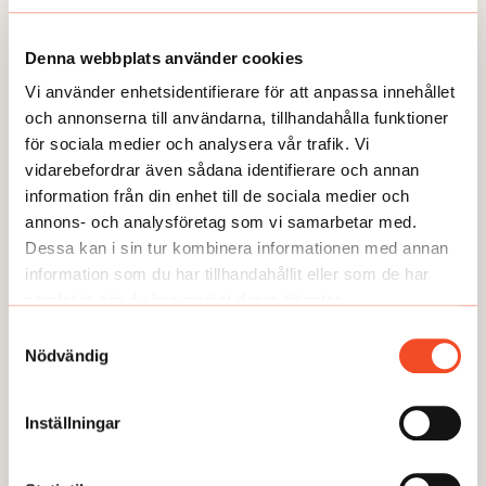
Denna webbplats använder cookies
Vi använder enhetsidentifierare för att anpassa innehållet
och annonserna till användarna, tillhandahålla funktioner
NYHETER
för sociala medier och analysera vår trafik. Vi
Prisas för sitt arbetsmiljöarbete
vidarebefordrar även sådana identifierare och annan
information från din enhet till de sociala medier och
Publicerad:
2026-06-03
annons- och analysföretag som vi samarbetar med.
Dessa kan i sin tur kombinera informationen med annan
information som du har tillhandahållit eller som de har
samlat in när du har använt deras tjänster.
Samtyckesval
Nödvändig
Inställningar