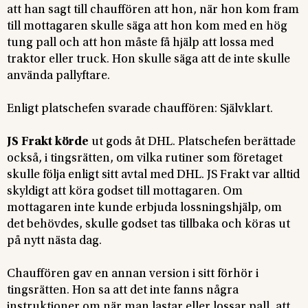
att han sagt till chauffören att hon, när hon kom fram
till mottagaren skulle säga att hon kom med en hög
tung pall och att hon måste få hjälp att lossa med
traktor eller truck. Hon skulle säga att de inte skulle
använda pallyftare.
Enligt platschefen svarade chauffören: Självklart.
JS Frakt körde
ut gods åt DHL. Platschefen berättade
också, i tingsrätten, om vilka rutiner som företaget
skulle följa enligt sitt avtal med DHL. JS Frakt var alltid
skyldigt att köra godset till mottagaren. Om
mottagaren inte kunde erbjuda lossningshjälp, om
det behövdes, skulle godset tas tillbaka och köras ut
på nytt nästa dag.
Chauffören gav en annan version i sitt förhör i
tingsrätten. Hon sa att det inte fanns några
instruktioner om när man lastar eller lossar pall, att