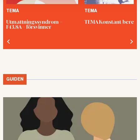
TEMA
TEMA
Utmattningssyndrom –
TEMA Konstant bered
F43.8A – försvinner
GUIDEN