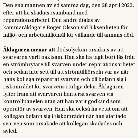
Den ena mannen avled samma dag, den 28 april 2022,
efter att ha skadats i samband med
reparationsarbetet. Den andre åtalas av
kammaråklagare Roger Olsson vid Riksenheten för
miljö- och arbetsmiljömål för vållande till annans död.
Åklagaren menar att
dödsolyckan orsakats av att
svarvaren varit oaktsam. Han ska ha tagit bort lås från
en strömbrytare till svarven under reparationsarbetet
och sedan inte sett till att strömtillförseln var av när
hans kollega reparerat svarven och då befann sig i
riskområdet för svarvens rörliga delar. Åklagaren
lyfter fram att svarvaren hanterat svarven via
kontrollpanelen utan att han varit godkänd som
operatör av svarven. Han ska också ha vetat om att
kollegan befann sig i riskområdet när han startade
svarven som orsakade att kollegan skadades och
avled.