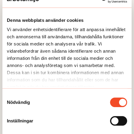
TEMA
TEMA
Denna webbplats använder cookies
Utmattningssyndrom –
TEMA Konstant bered
Vi använder enhetsidentifierare för att anpassa innehållet
F43.8A – försvinner
och annonserna till användarna, tillhandahålla funktioner
för sociala medier och analysera vår trafik. Vi
vidarebefordrar även sådana identifierare och annan
information från din enhet till de sociala medier och
annons- och analysföretag som vi samarbetar med.
Dessa kan i sin tur kombinera informationen med annan
information som du har tillhandahållit eller som de har
GUIDEN
samlat in när du har använt deras tjänster.
Samtyckesval
Nödvändig
Inställningar