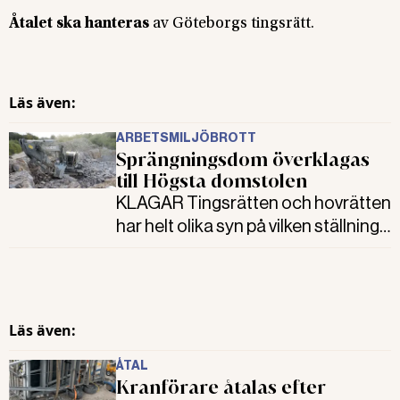
Åtalet ska hanteras
av Göteborgs tingsrätt.
Läs även:
ARBETSMILJÖBROTT
Sprängningsdom överklagas
till Högsta domstolen
KLAGAR Tingsrätten och hovrätten
har helt olika syn på vilken ställning
en sprängarbas har. Ställningen var
inte så särskild att företaget slapp
ansvaret och företagsboten. Det
ansåg hovrätten som ändrade
Läs även:
tingsrättens dom. Nu överklagas
domen till Högsta domstolen.
ÅTAL
Kranförare åtalas efter