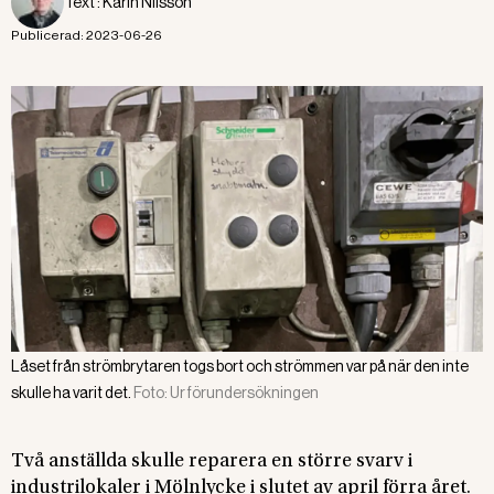
Text :
Karin Nilsson
Publicerad:
2023-06-26
Låset från strömbrytaren togs bort och strömmen var på när den inte
skulle ha varit det.
Foto:
Ur förundersökningen
Två anställda skulle reparera en större svarv i
industrilokaler i Mölnlycke i slutet av april förra året.