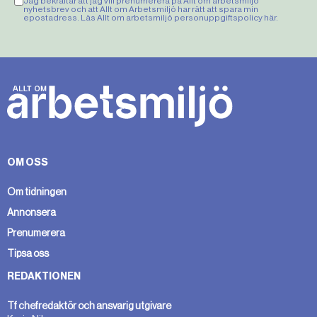
Jag bekräftar att jag vill prenumerera på Allt om arbetsmiljö
nyhetsbrev och att Allt om Arbetsmiljö har rätt att spara min
epostadress. Läs Allt om arbetsmiljö personuppgiftspolicy
här
.
OM OSS
Om tidningen
Annonsera
Prenumerera
Tipsa oss
REDAKTIONEN
Tf chefredaktör och ansvarig utgivare