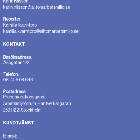
Karin Nilsson
karin.nilsson@alltomarbetsmiljo.se
Reporter
Kamilla Kvarntorp
kamilla.kvarntorp@alltomarbetsmiljo.se
KONTAKT
Besöksadress:
Åsögatan 122
Telefon:
08-409 04 643
Postadress:
Prenumerationstjänst,
Arbetsmiljöforum, Hantverkargatan
25B 112 21 Stockholm
KUNDTJÄNST
E-post: