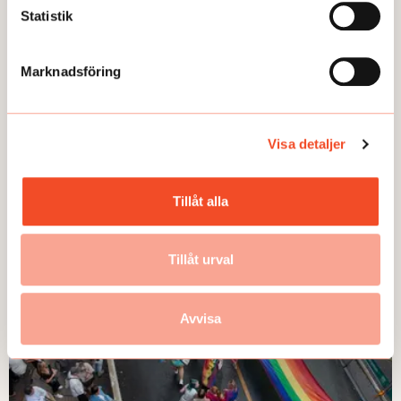
Statistik
Marknadsföring
GUIDEN
Visa detaljer
6 steg: Anpassa vid psykisk ohälsa
Publicerad:
2025-01-13
Tillåt alla
Tillåt urval
Avvisa