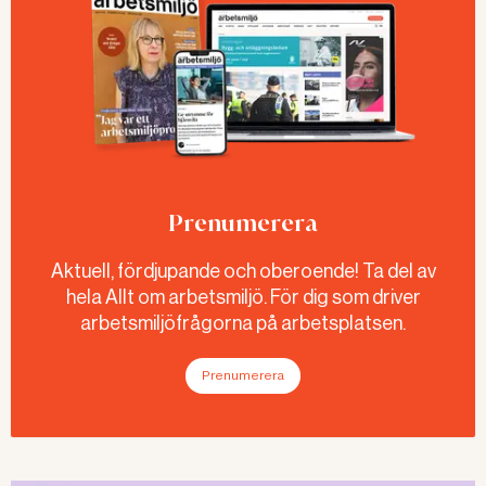
Prenumerera
Aktuell, fördjupande och oberoende! Ta del av
hela Allt om arbetsmiljö. För dig som driver
arbetsmiljöfrågorna på arbetsplatsen.
Prenumerera