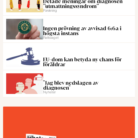
Delade meningar om diagnosen
”utmattningssyndrom”
Forskning
Ingen prövning av avvisad 6:6a i
högsta instans
Rattslaget
EU-dom kan betyda ny chans för
föräldrar
"Jag blev nedslagen av
diagnosen"
Nyheter