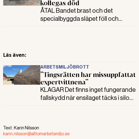
kollegas död
ÅTAL Bandet brast och det
specialbyggda släpet föll och
klämde ihjäl en arbetstagare. Nu
åtalas arbetsgivarna för
arbetsmiljöbrott och kranföraren
som lyfte släpet för vållande till
Läs även:
annans död.
ARBETSMILJÖBROTT
”Tingsrätten har missuppfattat
expertvittnena”
KLAGAR Det finns inget fungerande
fallskydd när ensilaget täcks i silon.
Det menar arbetsgivaren som
fälldes efter en svår fallolycka och
överklagar domen.
Text :
Karin Nilsson
karin.nilsson@alltomarbetsmiljo.se