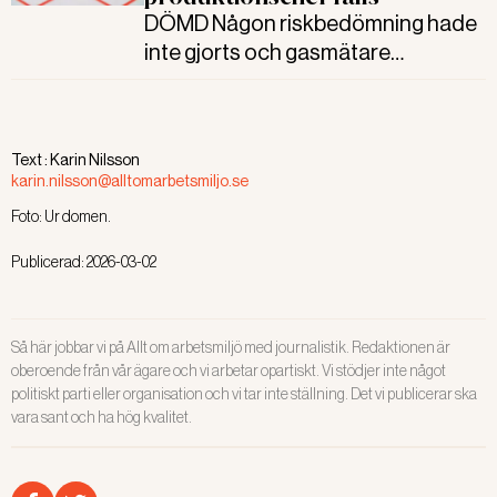
DÖMD Någon riskbedömning hade
inte gjorts och gasmätare
saknades när två arbetstagare dog
av förgiftning på
plaståtervinningsföretaget Omni
Text :
Karin Nilsson
Polymers. Produktionschefen har
karin.nilsson@alltomarbetsmiljo.se
tagit på sig ansvaret.
Foto:
Ur domen.
Publicerad:
2026-03-02
Så här jobbar vi på Allt om arbetsmiljö med journalistik. Redaktionen är
oberoende från vår ägare och vi arbetar opartiskt. Vi stödjer inte något
politiskt parti eller organisation och vi tar inte ställning. Det vi publicerar ska
vara sant och ha hög kvalitet.