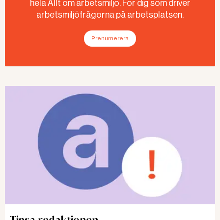
hela Allt om arbetsmiljö. För dig som driver
arbetsmiljöfrågorna på arbetsplatsen.
Prenumerera
Tipsa redaktionen