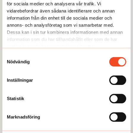
för sociala medier och analysera vår trafik. Vi
vidarebefordrar även sådana identifierare och annan
information från din enhet till de sociala medier och
annons- och analysföretag som vi samarbetar med.
Dessa kan i sin tur kombinera informationen med annan
information som du har tillhandahållit eller som de har
samlat in när du har använt deras tjänster.
Samtyckesval
Nödvändig
ARBETSMILJÖBROTT
Friande dom efter dödsfall överklagas
Inställningar
Publicerad:
2026-05-12
Statistik
Marknadsföring
Här kan du läsa några av våra