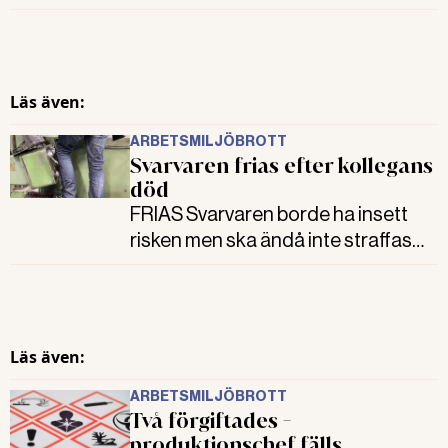
berget som pojken föll ifrån. Det
menar Göteborgs tingsrätt och
friar rektorn från arbetsmiljöbrott
och ansvar för pojkens död. Men
Läs även:
någon i kommunen har gjort fel.
ARBETSMILJÖBROTT
Svarvaren frias efter kollegans
död
FRIAS Svarvaren borde ha insett
risken men ska ändå inte straffas
för kollegans död. Företagets brist
på riktlinjer och praxis och
maskinens inbyggda risker har
betydelse, anser tingsrätten.
Läs även:
ARBETSMILJÖBROTT
Två förgiftades -
produktionschef fälls