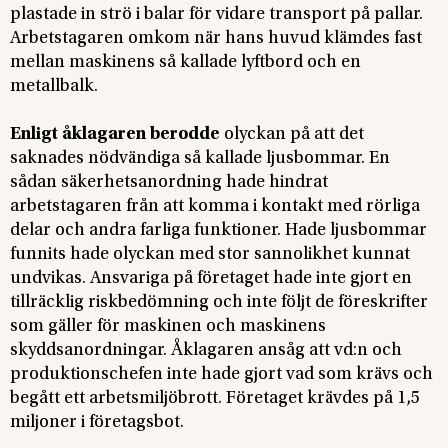
plastade in strö i balar för vidare transport på pallar.
Arbetstagaren omkom när hans huvud klämdes fast
mellan maskinens så kallade lyftbord och en
metallbalk.
Enligt åklagaren berodde
olyckan på att det
saknades nödvändiga så kallade ljusbommar. En
sådan säkerhetsanordning hade hindrat
arbetstagaren från att komma i kontakt med rörliga
delar och andra farliga funktioner. Hade ljusbommar
funnits hade olyckan med stor sannolikhet kunnat
undvikas. Ansvariga på företaget hade inte gjort en
tillräcklig riskbedömning och inte följt de föreskrifter
som gäller för maskinen och maskinens
skyddsanordningar. Åklagaren ansåg att vd:n och
produktionschefen inte hade gjort vad som krävs och
begått ett arbetsmiljöbrott. Företaget krävdes på 1,5
miljoner i företagsbot.