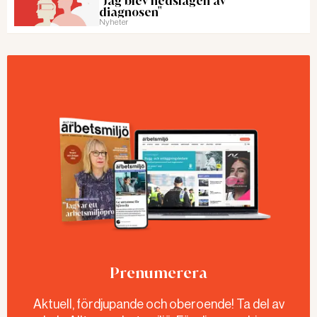
"Jag blev nedslagen av
diagnosen"
Nyheter
Prenumerera
Aktuell, fördjupande och oberoende! Ta del av