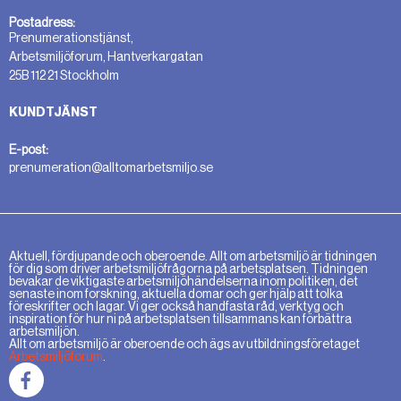
Postadress:
Prenumerationstjänst,
Arbetsmiljöforum, Hantverkargatan
25B 112 21 Stockholm
KUNDTJÄNST
E-post:
prenumeration@alltomarbetsmiljo.se
Aktuell, fördjupande och oberoende. Allt om arbetsmiljö är tidningen
för dig som driver arbetsmiljöfrågorna på arbetsplatsen. Tidningen
bevakar de viktigaste arbetsmiljöhändelserna inom politiken, det
senaste inom forskning, aktuella domar och ger hjälp att tolka
föreskrifter och lagar. Vi ger också handfasta råd, verktyg och
inspiration för hur ni på arbetsplatsen tillsammans kan förbättra
arbetsmiljön.
Allt om arbetsmiljö är oberoende och ägs av utbildningsföretaget
Arbetsmiljöforum
.