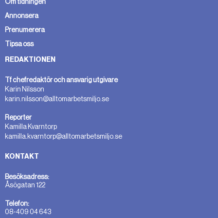
Om tidningen
Annonsera
Prenumerera
Tipsa oss
REDAKTIONEN
Tf chefredaktör och ansvarig utgivare
Karin Nilsson
karin.nilsson@alltomarbetsmiljo.se
Reporter
Kamilla Kvarntorp
kamilla.kvarntorp@alltomarbetsmiljo.se
KONTAKT
Besöksadress:
Åsögatan 122
Telefon:
08-409 04 643