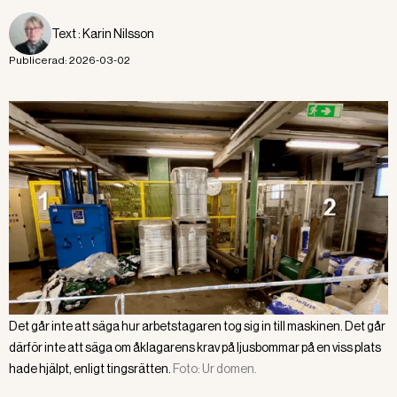
Text :
Karin Nilsson
Publicerad:
2026-03-02
Det går inte att säga hur arbetstagaren tog sig in till maskinen. Det går
därför inte att säga om åklagarens krav på ljusbommar på en viss plats
hade hjälpt, enligt tingsrätten.
Foto:
Ur domen.