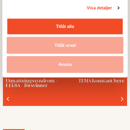
temaartiklar och granskningar.
Visa detaljer
Tillåt alla
Tillåt urval
Avvisa
TEMA
TEMA
Utmattningssyndrom –
TEMA Konstant bered
F43.8A – försvinner