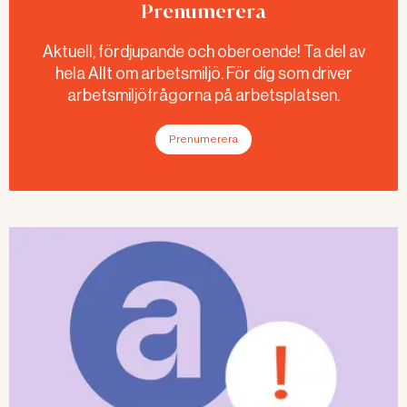
Prenumerera
Aktuell, fördjupande och oberoende! Ta del av
hela Allt om arbetsmiljö. För dig som driver
arbetsmiljöfrågorna på arbetsplatsen.
Prenumerera