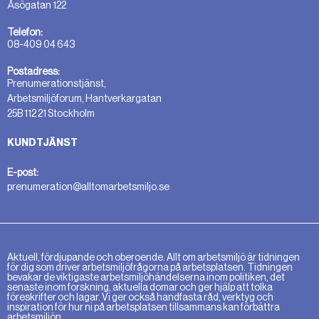
Åsögatan 122
Telefon:
08-409 04 643
Postadress:
Prenumerationstjänst,
Arbetsmiljöforum, Hantverkargatan
25B 112 21 Stockholm
KUNDTJÄNST
E-post:
prenumeration@alltomarbetsmiljo.se
Aktuell, fördjupande och oberoende. Allt om arbetsmiljö är tidningen
för dig som driver arbetsmiljöfrågorna på arbetsplatsen. Tidningen
bevakar de viktigaste arbetsmiljöhändelserna inom politiken, det
senaste inom forskning, aktuella domar och ger hjälp att tolka
föreskrifter och lagar. Vi ger också handfasta råd, verktyg och
inspiration för hur ni på arbetsplatsen tillsammans kan förbättra
arbetsmiljön.