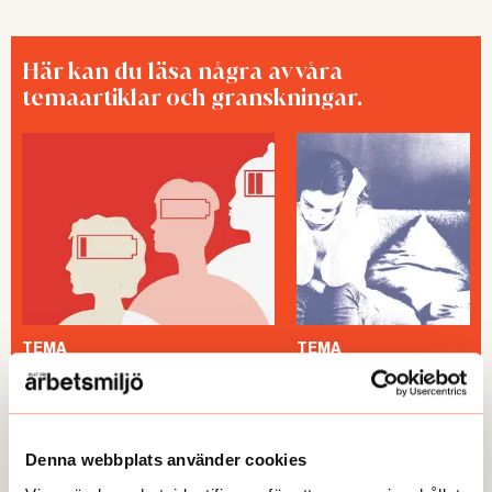
Här kan du läsa några av våra
temaartiklar och granskningar.
TEMA
TEMA
Utmattningssyndrom –
TEMA Konstant bered
F43.8A – försvinner
Denna webbplats använder cookies