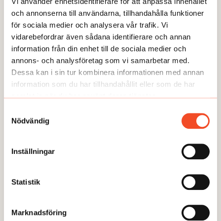
Vi använder enhetsidentifierare för att anpassa innehållet
och annonserna till användarna, tillhandahålla funktioner
för sociala medier och analysera vår trafik. Vi
vidarebefordrar även sådana identifierare och annan
GUIDEN
information från din enhet till de sociala medier och
annons- och analysföretag som vi samarbetar med.
Dessa kan i sin tur kombinera informationen med annan
information som du har tillhandahållit eller som de har
samlat in när du har använt deras tjänster.
Samtyckesval
Nödvändig
Inställningar
Statistik
GUIDEN
Marknadsföring
6 steg: Anpassa vid psykisk ohälsa