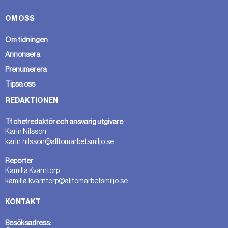
OM OSS
Om tidningen
Annonsera
Prenumerera
Tipsa oss
REDAKTIONEN
Tf chefredaktör och ansvarig utgivare
Karin Nilsson
karin.nilsson@alltomarbetsmiljo.se
Reporter
Kamilla Kvarntorp
kamilla.kvarntorp@alltomarbetsmiljo.se
KONTAKT
Besöksadress: