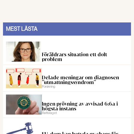
MEST LÄSTA
Föräldrars situation ett dolt
problem
Delade meningar om diagnosen
”utmattningssyndrom”
Forskning
Ingen prövning av avvisad 6:6a i
högsta instans
Rattslaget
EU-dom kan betyda ny chans för