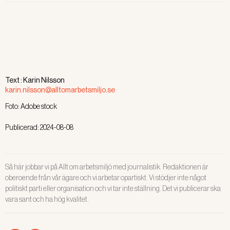
arbetsgivarens utredningar både
före och efter den tidigare
polischefen Mats Löfvings död, är
hård. Även Polisen riktar viss kritik
mot sig själv.
Text :
Karin Nilsson
karin.nilsson@alltomarbetsmiljo.se
Foto:
Adobe stock
Publicerad:
2024-08-08
Så här jobbar vi på Allt om arbetsmiljö med journalistik. Redaktionen är
oberoende från vår ägare och vi arbetar opartiskt. Vi stödjer inte något
politiskt parti eller organisation och vi tar inte ställning. Det vi publicerar ska
vara sant och ha hög kvalitet.