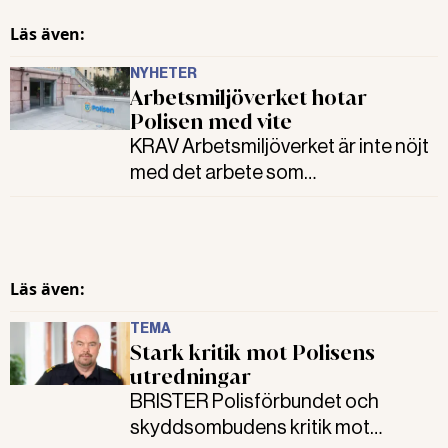
Mats Löfvings död borde prövas
Läs även:
som arbetsmiljöbrott. Det menar
Sabina Hellborg, jurist och forskare.
NYHETER
Arbetsmiljöverket hotar
Polisen med vite
KRAV Arbetsmiljöverket är inte nöjt
med det arbete som
Polismyndigheten hittills gjort efter
den tidigare polischefen Mats
Löfvings död. Nu hotas Polisen med
ett vite på 150 000 kronor.
Läs även:
TEMA
Stark kritik mot Polisens
utredningar
BRISTER Polisförbundet och
skyddsombudens kritik mot