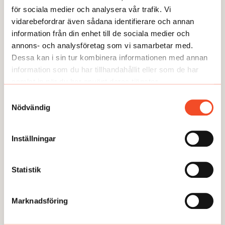
Här kan du läsa några av våra
för sociala medier och analysera vår trafik. Vi
temaartiklar och granskningar.
vidarebefordrar även sådana identifierare och annan
information från din enhet till de sociala medier och
annons- och analysföretag som vi samarbetar med.
Dessa kan i sin tur kombinera informationen med annan
information som du har tillhandahållit eller som de har
samlat in när du har använt deras tjänster.
Samtyckesval
Nödvändig
TEMA
TEMA
Inställningar
Utmattningssyndrom –
TEMA Konstant bered
F43.8A – försvinner
Statistik
Marknadsföring