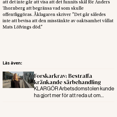
att det inte går att visa att det funnits skäl för Anders
Thornberg att begränsa vad som skulle
offentliggöras. Åklagaren skriver ”Det går således
inte att bevisa att den misstänkte av oaktsamhet vållat
Mats Löfvings död.”
Läs även:
Forskarkrav: Bestraffa
kränkande särbehandling
KLARGÖR Arbetsdomstolen kunde
ha gjort mer för att reda ut om
kvinnan kränkts på sin arbetsplats
och Polisens agerande i samband
med den tidigare polischefens