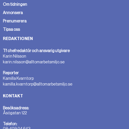
Om tidningen
Annonsera
Prenumerera
Tipsa oss
REDAKTIONEN
Tf chefredaktör och ansvarig utgivare
Karin Nilsson
karin.nilsson@alltomarbetsmiljo.se
Reporter
Kamilla Kvarntorp
kamilla.kvarntorp@alltomarbetsmiljo.se
KONTAKT
Besöksadress:
Åsögatan 122
Telefon:
08-409 04 643