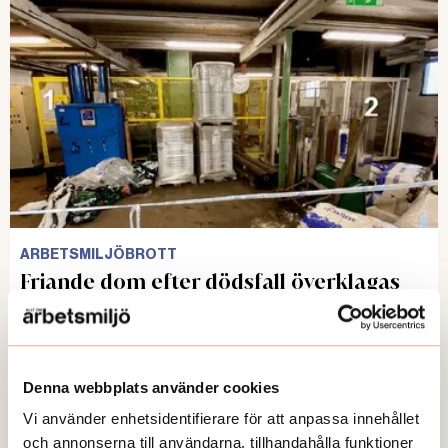
ARBETSMILJÖBROTT
Friande dom efter dödsfall överklagas
Publicerad:
2026-05-12
Denna webbplats använder cookies
Vi använder enhetsidentifierare för att anpassa innehållet
och annonserna till användarna, tillhandahålla funktioner