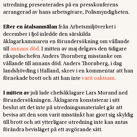
utredning presenterades på en presskonferens
arrangerad av hans arbetsgivare, Polismyndigheten.
Efter en åtalsanmälan
från Arbetsmiljöverket i
december i fjol inledde den särskilda
åklagarkammaren en förundersökning om vållande
till
annans död.
I mitten av maj delgavs den tidigare
rikspolischefen Anders Thornberg misstanke om
vållande till annans död. Anders Thornberg, i dag
landshövding i Halland, skrev i en kommentar att han
förnekade brott och att han inte
varit oaktsam.
I mitten av
juli lade chefsåklagare Lars Morand ned
förundersökningen. Åklagaren konstaterar i sitt
beslut att det inte på utredningsmaterialet går att
bevisa att den som varit misstänkt har gjort sig skyldig
till brott och att ytterligare utredning inte kan antas
förändra bevisläget på ett avgörande sätt.