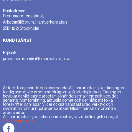
Postadress:
Prenumerationstjänst,
Arbetsmiljöforum, Hantverkargatan
25B 112 21 Stockholm
KUNDTJÄNST
E-post:
prenumeration@alltomarbetsmiljo.se
Aktuell, fördjupande och oberoende. Allt om arbetsmiljö är tidningen
för dig som driver arbetsmiljöfrågorna på arbetsplatsen. Tidningen
bevakar de viktigaste arbetsmiljöhändelserna inom politiken, det
senaste inom forskning, aktuella domar och ger hjälp att tolka
föreskrifter och lagar. Vi ger också handfasta råd, verktyg och
inspiration för hur ni på arbetsplatsen tillsammans kan förbättra
arbetsmiljön.
Allt om arbetsmiljö är oberoende och ägs av utbildningsföretaget
Arbetsmiljöforum
.