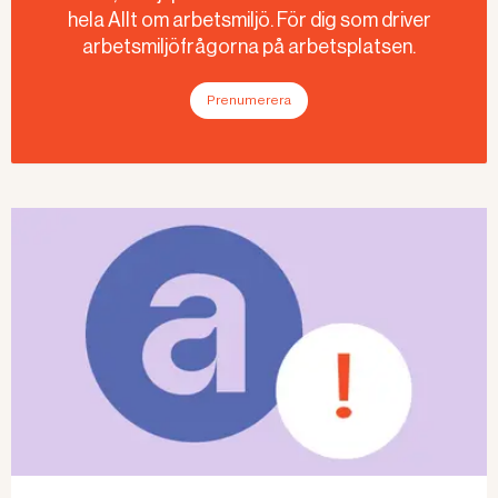
hela Allt om arbetsmiljö. För dig som driver
arbetsmiljöfrågorna på arbetsplatsen.
Prenumerera