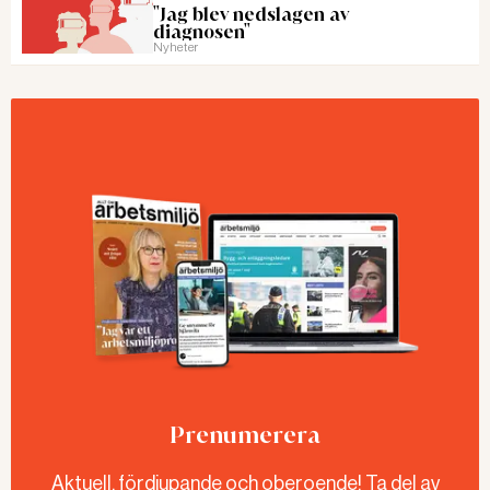
"Jag blev nedslagen av
diagnosen"
Nyheter
Prenumerera
Aktuell, fördjupande och oberoende! Ta del av