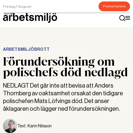
Prenumerera
Fredag 7 Augusti
ARBETSMILJÖBROTT
Förundersökning om
polischefs död nedlagd
NEDLAGT Det går inte att bevisa att Anders
Thornberg av oaktsamhet orsakat den tidigare
polischefen Mats Löfvings död. Det anser
åklagaren och lägger ned förundersökningen.
Text :
Karin Nilsson