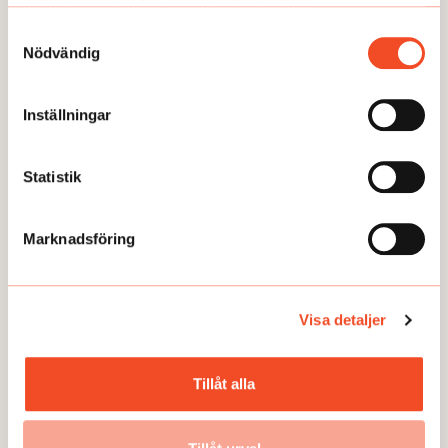
samlat in när du har använt deras tjänster.
Samtyckesval
Nödvändig
Inställningar
Här kan du läsa några av våra
temaartiklar och granskningar.
Statistik
Marknadsföring
Visa detaljer
TEMA
TEMA
Tillåt alla
Utmattningssyndrom –
TEMA Konstant bered
F43.8A – försvinner