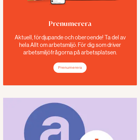
Prenumerera
Aktuell, fördjupande och oberoende! Ta del av
hela Allt om arbetsmiljö. För dig som driver
arbetsmiljöfrågorna på arbetsplatsen.
Prenumerera