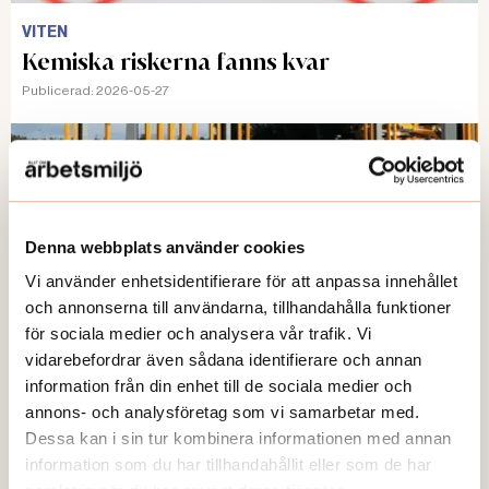
VITEN
Kemiska riskerna fanns kvar
Publicerad:
2026-05-27
Denna webbplats använder cookies
Vi använder enhetsidentifierare för att anpassa innehållet
och annonserna till användarna, tillhandahålla funktioner
för sociala medier och analysera vår trafik. Vi
vidarebefordrar även sådana identifierare och annan
information från din enhet till de sociala medier och
annons- och analysföretag som vi samarbetar med.
ARBETSMILJÖBROTT
Dessa kan i sin tur kombinera informationen med annan
Bolaget hade inte arbetsmiljöansvaret
information som du har tillhandahållit eller som de har
Publicerad:
2026-05-18