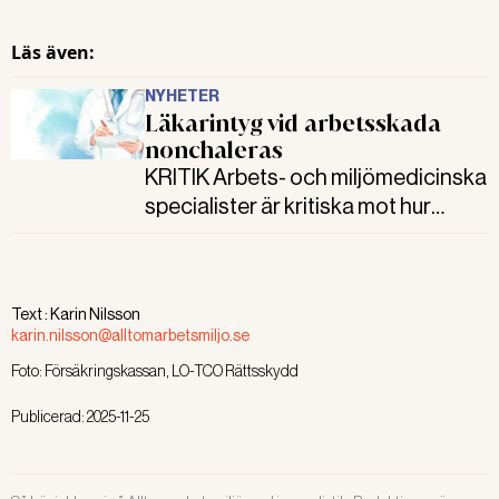
som hade behövt få ett svar, menar
förbundsjurist Jimmie
Läs även:
Söndergaard.
NYHETER
Läkarintyg vid arbetsskada
nonchaleras
KRITIK Arbets- och miljömedicinska
specialister är kritiska mot hur
Försäkringskassan bedömer
arbetsskador. Trots intyg från flera
läkare är det svårt att få rätt mot
Text :
Karin Nilsson
Försäkringskassans
karin.nilsson@alltomarbetsmiljo.se
försäkringsmedicinska rådgivare.
Foto:
Försäkringskassan, LO-TCO Rättsskydd
Du&jobbet har läst 100 domar. I 87
av fallen går rätten på
Publicerad:
2025-11-25
Försäkringskassans linje.