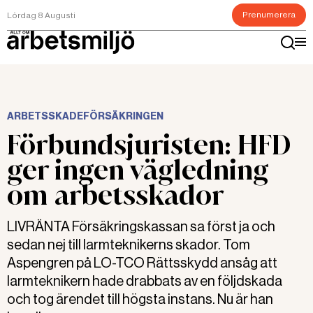
Prenumerera
Lördag 8 Augusti
ARBETSSKADEFÖRSÄKRINGEN
Förbundsjuristen: HFD
ger ingen vägledning
om arbetsskador
LIVRÄNTA Försäkringskassan sa först ja och
sedan nej till larmteknikerns skador. Tom
Aspengren på LO-TCO Rättsskydd ansåg att
larmteknikern hade drabbats av en följdskada
och tog ärendet till högsta instans. Nu är han