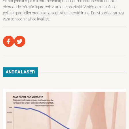
Så här jobbar vi på Allt om arbetsmiljö med journalistik. Redaktionen är
oberoende från vår ägare och vi arbetar opartiskt. Vi stödjer inte något
politiskt parti eller organisation och vi tar inte ställning. Det vi publicerar ska
vara sant och ha hög kvalitet.
ANDRA LÄSER