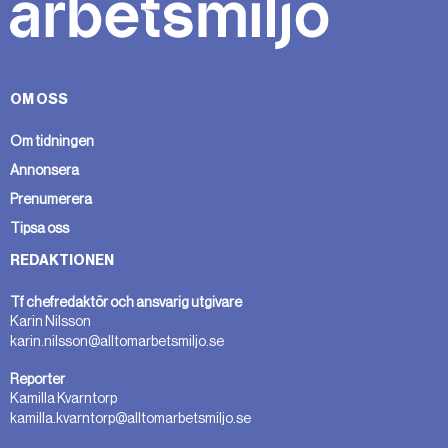
OM OSS
Om tidningen
Annonsera
Prenumerera
Tipsa oss
REDAKTIONEN
Tf chefredaktör och ansvarig utgivare
Karin Nilsson
karin.nilsson@alltomarbetsmiljo.se
Reporter
Kamilla Kvarntorp
kamilla.kvarntorp@alltomarbetsmiljo.se