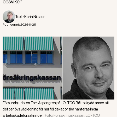
besviken.
Text :
Karin Nilsson
Publicerad:
2025-11-25
Förbundsjuristen Tom Aspengren på LO-TCO Rättsskydd anser att
det behövs vägledning för hur följdskador ska hanteras inom
arbetsskadeförsäkringen.
Foto:
Försäkringskassan, LO-TCO