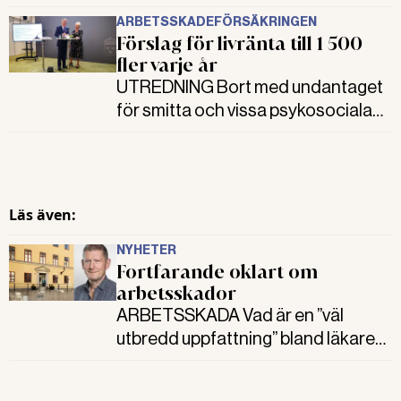
ARBETSSKADEFÖRSÄKRINGEN
Förslag för livränta till 1 500
fler varje år
UTREDNING Bort med undantaget
för smitta och vissa psykosociala
faktorer och korta tiden för hur
länge skadan förutspås vara kvar.
Det är förslag från
arbetsskadeutredningen som
Läs även:
lämnades över till
socialförsäkringsministern i dag.
NYHETER
Fortfarande oklart om
arbetsskador
ARBETSSKADA Vad är en ”väl
utbredd uppfattning” bland läkare
med relevanta specialistkunskaper
om arbetsskador? Det är en fråga