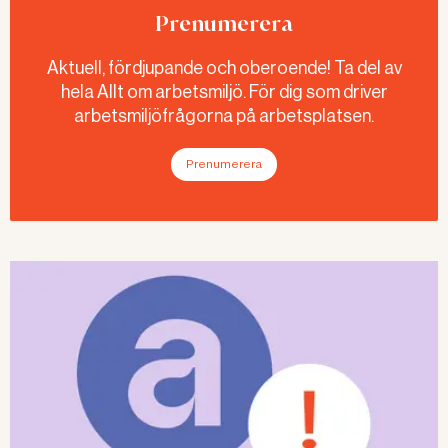
Prenumerera
Aktuell, fördjupande och oberoende! Ta del av
hela Allt om arbetsmiljö. För dig som driver
arbetsmiljöfrågorna på arbetsplatsen.
Prenumerera