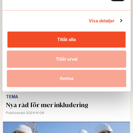
6 steg: Anpassa vid psykisk ohälsa
Publicerad:
2025-01-13
Visa detaljer
Tillåt alla
Tillåt urval
Avvisa
TEMA
Nya råd för mer inkludering
Publicerad:
2024-11-08