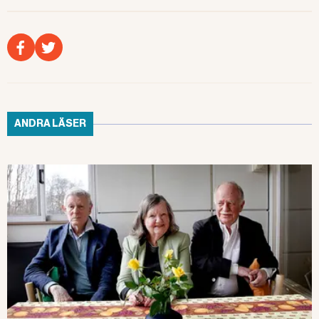
trots det dog en pojke efter att ha
fallit från berget. Kommunen fälldes
i tingsrätten, men domen
överklagades. Nu höjer hovrätten
företagsboten.
ANDRA LÄSER