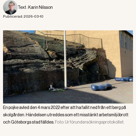
Text :
Karin Nilsson
Publicerad:
2026-03-10
En pojke avled den 4 mars 2022 efter att ha fallit ned från ett berg på
skolgården. Händelsen utreddes som ett misstänkt arbetsmiljöbrott
och Göteborgs stad fälldes.
Foto:
Ur förundersökningsprotokollet.