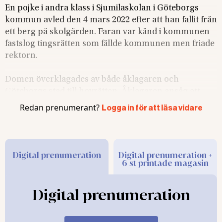
En pojke i andra klass i Sjumilaskolan i Göteborgs
kommun avled den 4 mars 2022 efter att han fallit från
ett berg på skolgården. Faran var känd i kommunen
fastslog tingsrätten som fällde kommunen men friade
rektorn.
Domen överklagades av både åklagaren och
Göteborgs stad till hovrätten. Åklagaren ansåg att
företagsboten skulle vara högre. och Göteborgs stad
Redan prenumerant?
Logga in för att läsa vidare
höll inte med om personer i kommunen skulle ha
begått ett arbetsmiljöbrott. Staden menade att rätten
inte preciserat vilka skyddsåtgärder som borde ha
tagits och ansåg att det saknades ett orsakssamband
Digital prenumeration
Digital prenumeration +
6 st printade magasin
mellan den påstådda underlåtenheten och pojkens
död.
Digital prenumeration
Även hovrätten ansåg att det var uppenbart att
kommunen känt till riskerna. Läs mer om domen
här: