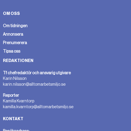
OM OSS
Om tidningen
Annonsera
Prenumerera
Tipsa oss
REDAKTIONEN
Tf chefredaktör och ansvarig utgivare
Karin Nilsson
karin.nilsson@alltomarbetsmiljo.se
Reporter
Kamilla Kvarntorp
kamilla.kvarntorp@alltomarbetsmiljo.se
KONTAKT
Besöksadress: