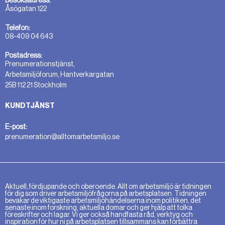
Åsögatan 122
Telefon:
08-409 04 643
Postadress:
Prenumerationstjänst,
Arbetsmiljöforum, Hantverkargatan
25B 112 21 Stockholm
KUNDTJÄNST
E-post:
prenumeration@alltomarbetsmiljo.se
Aktuell, fördjupande och oberoende. Allt om arbetsmiljö är tidningen
för dig som driver arbetsmiljöfrågorna på arbetsplatsen. Tidningen
bevakar de viktigaste arbetsmiljöhändelserna inom politiken, det
senaste inom forskning, aktuella domar och ger hjälp att tolka
föreskrifter och lagar. Vi ger också handfasta råd, verktyg och
inspiration för hur ni på arbetsplatsen tillsammans kan förbättra