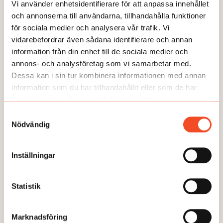
Vi använder enhetsidentifierare för att anpassa innehållet
och annonserna till användarna, tillhandahålla funktioner
för sociala medier och analysera vår trafik. Vi
vidarebefordrar även sådana identifierare och annan
GUIDEN
information från din enhet till de sociala medier och
annons- och analysföretag som vi samarbetar med.
Dessa kan i sin tur kombinera informationen med annan
information som du har tillhandahållit eller som de har
samlat in när du har använt deras tjänster.
Samtyckesval
Nödvändig
Inställningar
Statistik
GUIDEN
Marknadsföring