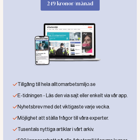
249 kronor/månad
Hovrätten gick på åklagarens linje och höjde
företagsboten - Göteborgs stad krävdes på 1,5
miljoner kronor i företagsbot.
Domen har nu vunnit laga kraft. Göteborgs stad
överklagar inte domen.
Läs även:
Tillgång till hela alltomarbetsmiljo.se
ARBETSMILJÖBROTT
Rektor åtalas för skolpojkes
E-tidningen - Läs den via sajt eller enkelt via vår app.
död
Nyhetsbrev med det viktigaste varje vecka.
ÅTAL Rektorn kände till att det
fanns risker med berget men har
Möjlighet att ställa frågor till våra experter.
ändå inte agerat. Därför ställer
Tusentals nyttiga artiklar i vårt arkiv.
åklagaren rektorn till svars efter att