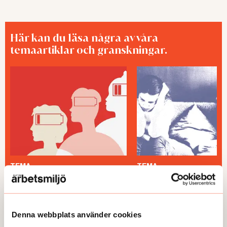
Här kan du läsa några av våra
temaartiklar och granskningar.
TEMA
TEMA
Utmattningssyndrom –
TEMA Konstant bered
F43.8A – försvinner
Denna webbplats använder cookies