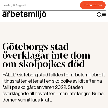
Prenumerera
Lördag 8 Augusti
Göteborgs stad
överklagar inte dom
om skolpojkes död
FÄLLD Göteborg stad fälldes för arbetsmiljöbrott
i tingsrätten efter att en skolpojke avlidit efter ha
fallit på skolgården våren 2022. Staden
överklagade till hovrätten - men inte längre. Nu har
domen vunnit laga kraft.