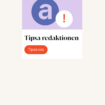
 i
unde
tagaren
Tipsa redaktionen
t
Tipsa oss
 ett år
och att
h