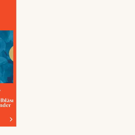
 kan
nstans
A
TEMA
elblåsning med
Förslavad eller hjälpt?
inder