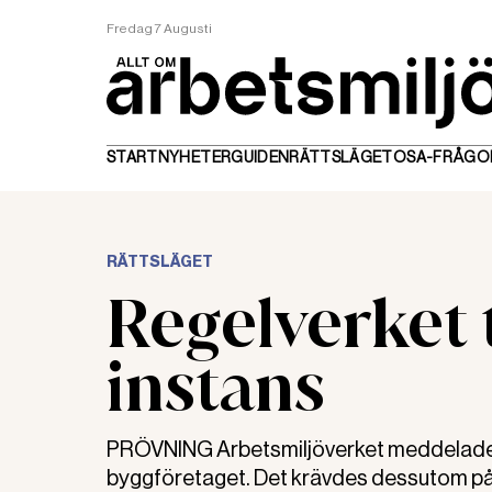
Fredag 7 Augusti
START
NYHETER
GUIDEN
RÄTTSLÄGET
OSA-FRÅGO
RÄTTSLÄGET
Regelverket 
instans
PRÖVNING Arbetsmiljöverket meddelade fö
byggföretaget. Det krävdes dessutom på 