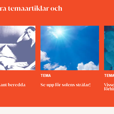
lle kunna tappa ett viktigt verktyg”
åra temaartiklar och
Om kammarrättens dom är den som gäller framöver
miljöverket fortsätta att arbeta som de gör med
vgifter och förbud med hot om vite. Nu ska högsta i
det.
TEMA
TEM
ant beredda
Se upp för solens strålar!
Viss
förh