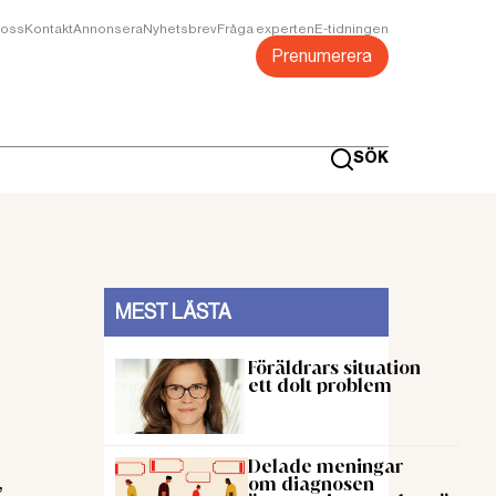
oss
Kontakt
Annonsera
Nyhetsbrev
Fråga experten
E-tidningen
Prenumerera
SÖK
MEST LÄSTA
Föräldrars situation
ett dolt problem
Delade meningar
,
om diagnosen