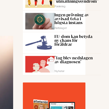
”utmattningssyndrom”
Forskning
Ingen prövning av
avvisad 6:6a i
högsta instans
Rattslaget
EU-dom kan betyda
ny chans för
föräldrar
"Jag blev nedslagen
av diagnosen"
Nyheter