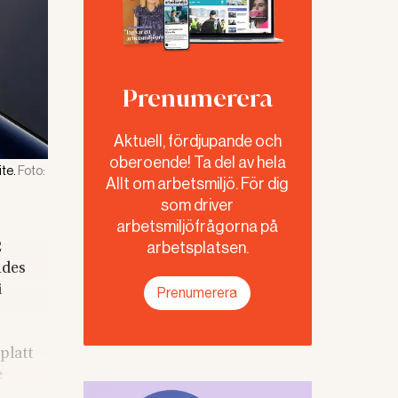
Prenumerera
Aktuell, fördjupande och
oberoende! Ta del av hela
te.
Foto:
Allt om arbetsmiljö. För dig
som driver
arbetsmiljöfrågorna på
arbetsplatsen.
2
ndes
i
Prenumerera
platt
e