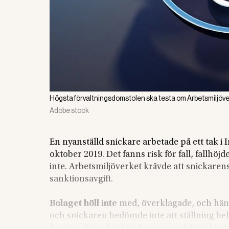
Högsta förvaltningsdomstolen ska testa om Arbetsmiljöver
Adobe stock
En nyanställd snickare arbetade på ett tak i
oktober 2019. Det fanns risk för fall, fallhö
inte. Arbetsmiljöverket krävde att snickarens
sanktionsavgift.
Bolaget höll inte
med, överklagade, och hänvi
och snickaren bedömde inte att ställning b
kanten, där taket lutade mer, var högst kort