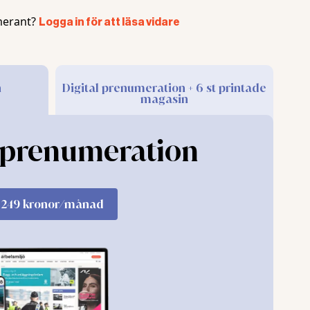
erant?
Logga in för att läsa vidare
å kraven med råge och alla snickare hade fått utbildning
, och fått personlig fallskyddsutrustning. Överträdelsen k
utiner eller säkerhetsarbete. Det var den enskilde arbets
anses ursäktligt. Arbetsgivaren måste kunna lita på att
n
Digital prenumeration + 6 st printade
magasin
kan inte övervaka arbetsplatserna.
örbjudits av Arbetsmiljöverkets inspektör och sedan följ
l prenumeration
en på Arbetsmiljöverket var oskäligt lång och att
ll noll. Beslutet om att påföra sanktionsavgiften tog över
249 kronor/månad
lutet skickades till förvaltningsrätten.
utförts där det fanns risk för fall och fallskydd saknades 
mplig. Överträdelsen var varken ringa eller ursäktlig oc
inte. Bolaget skulle därför betala sanktionsavgiften.