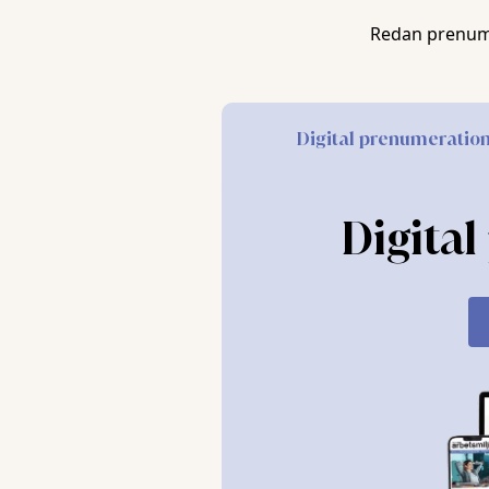
Redan prenum
Arbetsmiljöarbetet på bolaget uppfyllde ocks
ställningsbyggnation, fallskydd och fallsele
inte anses bero på brister i arbetsgivarens r
som agerat på eget bevåg och det bör kunna 
Digital prenumeratio
arbetstagarna följer regler och rutiner och 
Bolaget hade också
åtgärdat bristerna som f
Digita
villkoren för att förbudet skulle upphöra.
Bolaget påpekade också att handläggningstid
sanktionsavgiften även därför borde jämkas ti
och sedan tog det ytterligare 1,5 år innan bes
Förvaltningsrätten konstaterade att
arbete 
inget av undantagen i bestämmelsen var tillä
tillräckliga skäl att sätta ned avgiften fanns 