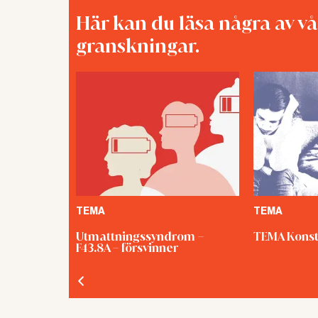
”Vi sku
Här kan du läsa några av v
PRÖVNING 
granskningar.
inte Arbets
sanktionsa
pröva ären
TEMA
TEMA
Utmattningssyndrom –
TEMA Konst
F43.8A – försvinner