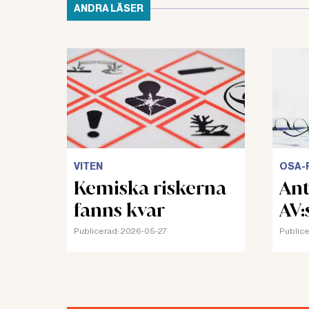
ANDRA LÄSER
Läs även:
RÄTTSLÄGE
Sanktio
fallsky
UTVÄRDERIN
beslutat o
VITEN
OSA-
infördes fö
Kemiska riskerna
Ant
sammanfatta
fanns kvar
AV:
svårigheter
Publicerad:
2026-05-27
Publice
Läs även:
SANKTIONSA