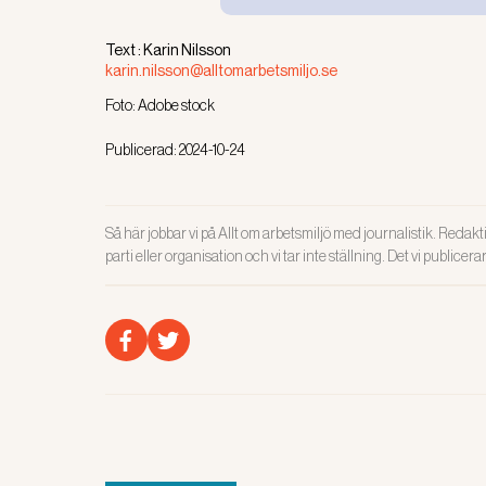
förbud enligt arbetsmiljölagen och någon sank
Text :
Karin Nilsson
Arbetsmiljöverket överklagade kammarrätte
karin.nilsson@alltomarbetsmiljo.se
förbiseende eller ett grovt misstag.” Läs öv
Foto:
Adobe stock
Högsta förvaltningsdomstolen meddelar
pr
Publicerad:
2024-10-24
Så här jobbar vi på Allt om arbetsmiljö med journalistik. Redakti
Läs även:
parti eller organisation och vi tar inte ställning. Det vi publicer
AV: Hög
matbu
PRÖVNING A
som har an
för verkets