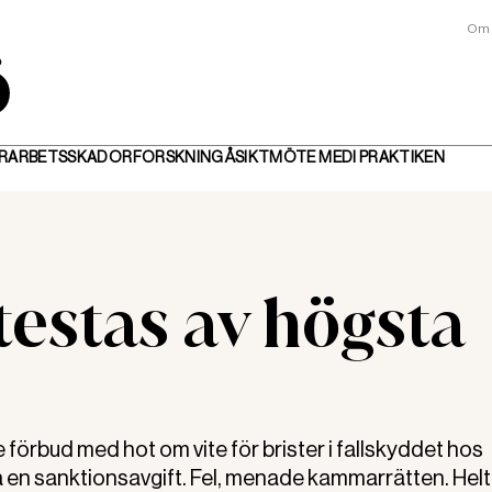
Om 
R
ARBETSSKADOR
FORSKNING
ÅSIKT
MÖTE MED
I PRAKTIKEN
testas av högsta
rbud med hot om vite för brister i fallskyddet hos
en sanktionsavgift. Fel, menade kammarrätten. Helt