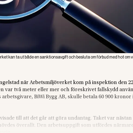
ket kan ta ut både en sanktionsavgift och besluta om förbud med hot om vi
 Ingelstad när Arbetsmiljöverket kom på inspektion den 2
jden var två meter eller mer och föreskrivet fallskydd anvä
 arbetsgivare, BiWi Bygg AB, skulle betala 60 900 kronor 
sade till att det går att göra undantag. Taket var nästan 
ehövdes överallt. Den arbetsuppgift som utfördes närmar
varig.