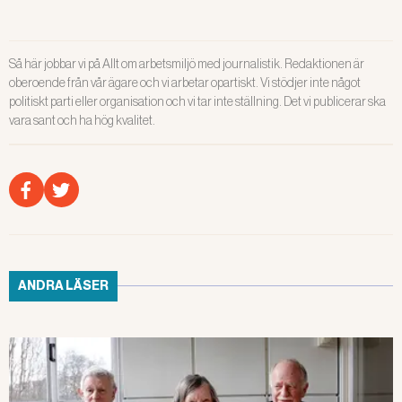
Så här jobbar vi på Allt om arbetsmiljö med journalistik. Redaktionen är
oberoende från vår ägare och vi arbetar opartiskt. Vi stödjer inte något
politiskt parti eller organisation och vi tar inte ställning. Det vi publicerar ska
vara sant och ha hög kvalitet.
ANDRA LÄSER