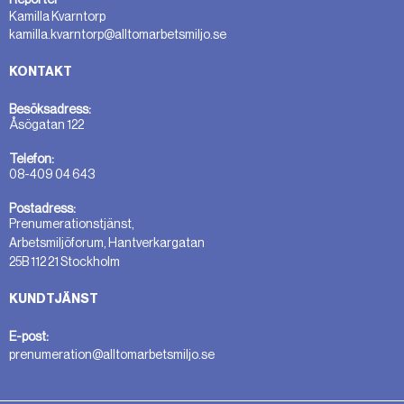
Kamilla Kvarntorp
kamilla.kvarntorp@alltomarbetsmiljo.se
KONTAKT
Besöksadress:
Åsögatan 122
Telefon:
08-409 04 643
Postadress:
Prenumerationstjänst,
Arbetsmiljöforum, Hantverkargatan
25B 112 21 Stockholm
KUNDTJÄNST
E-post:
prenumeration@alltomarbetsmiljo.se