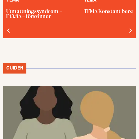
TEMA
TEMA
Utmattningssyndrom –
TEMA Konstant bered
F43.8A – försvinner
GUIDEN