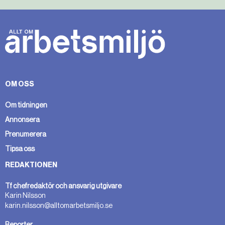
OM OSS
Om tidningen
Annonsera
Prenumerera
Tipsa oss
REDAKTIONEN
Tf chefredaktör och ansvarig utgivare
Karin Nilsson
karin.nilsson@alltomarbetsmiljo.se
Reporter