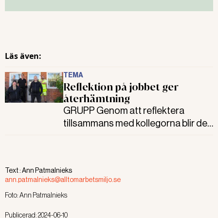
Läs även:
TEMA
Reflektion på jobbet ger
återhämtning
GRUPP Genom att reflektera
tillsammans med kollegorna blir det
lättare att släppa jobbet när man
går hem. Det vet arbetsledarna på
arbetsmarknadsenheten AMA, som
Text :
Ann Patmalnieks
fått prova metoden kollegial
ann.patmalnieks@alltomarbetsmiljo.se
handledning.
Foto:
Ann Patmalnieks
Publicerad:
2024-06-10