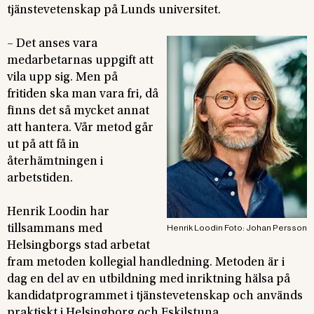
tjänstevetenskap på Lunds universitet.
– Det anses vara
medarbetarnas uppgift att
vila upp sig. Men på
fritiden ska man vara fri, då
finns det så mycket annat
att hantera. Vår metod går
ut på att få in
återhämtningen i
arbetstiden.
Henrik Loodin har
tillsammans med
Henrik Loodin Foto: Johan Persson
Helsingborgs stad arbetat
fram metoden kollegial handledning. Metoden är i
dag en del av en utbildning med inriktning hälsa på
kandidatprogrammet i tjänstevetenskap och används
praktiskt i Helsingborg och Eskilstuna.