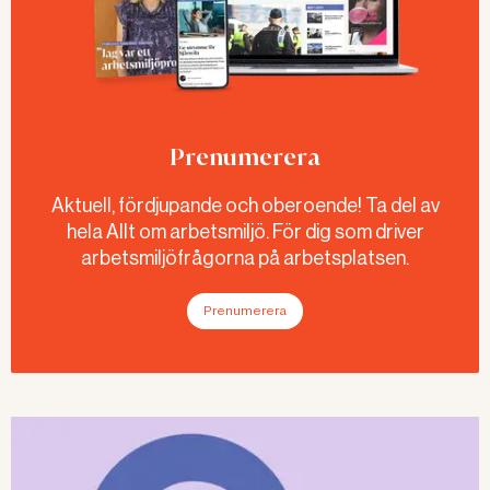
Prenumerera
Aktuell, fördjupande och oberoende! Ta del av
hela Allt om arbetsmiljö. För dig som driver
arbetsmiljöfrågorna på arbetsplatsen.
Prenumerera