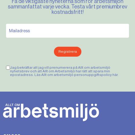
Få de viktigaste nyheterna som rör arbetsmiljön
sammanfattat varje vecka. Testa vårt premiumbrev
kostnadsfritt!
Registrera
Jag bekräftar att jag vill prenumerera på Allt om arbetsmiljö
nyhetsbrev och att Allt om Arbetsmiljö har rätt att spara min
epostadress. Läs Allt om arbetsmiljö personuppgiftspolicy
här
.