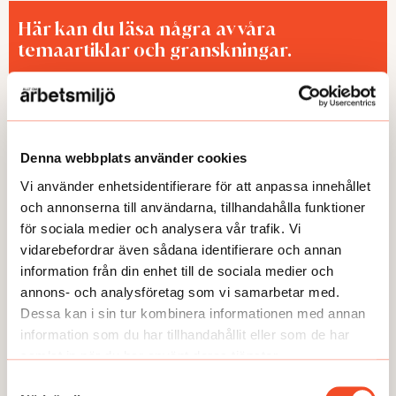
Här kan du läsa några av våra
temaartiklar och granskningar.
Denna webbplats använder cookies
Vi använder enhetsidentifierare för att anpassa innehållet
och annonserna till användarna, tillhandahålla funktioner
för sociala medier och analysera vår trafik. Vi
vidarebefordrar även sådana identifierare och annan
TEMA
TEMA
information från din enhet till de sociala medier och
Utmattningssyndrom –
TEMA Konstant bered
annons- och analysföretag som vi samarbetar med.
F43.8A – försvinner
Dessa kan i sin tur kombinera informationen med annan
information som du har tillhandahållit eller som de har
samlat in när du har använt deras tjänster.
Samtyckesval