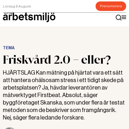
Prenumerera
Lördag 8 Augusti
TEMA
Friskvård 2.0 – eller?
HJÄRTSLAG Kan mätning på hjärtat vara ett sätt
att hantera ohälsosam stress i ett tidigt skede på
arbetsplatsen? Ja, hävdar leverantören av
mätverktyget Firstbeat. Absolut, säger
byggföretaget Skanska, som under flera år testat
metoden som de beskriver som framgångsrik.
Nej, säger flera ledande forskare.