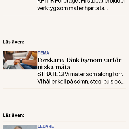
KRITIK Företaget Firstbeat erbjuder
verktyg som mäter hjärtats
aktivitet. Det ska hjälpa anställda till
bättre balans mellan stress,
återhämtning och fysisk aktivitet.
Men forskare ifrågasätter att
Läs även:
sådana slutsatser kan dras utifrån
den forskning som finns i dag.
TEMA
Forskare: Tänk igenom varför
ni ska mäta
STRATEGI Vi mäter som aldrig förr.
Vi håller koll på sömn, steg, puls och
hjärtslag. Men behövs all mätning i
arbetslivet? Nej, säger forskarna
som Allt om arbetsmiljö pratat med.
Läs även:
LEDARE