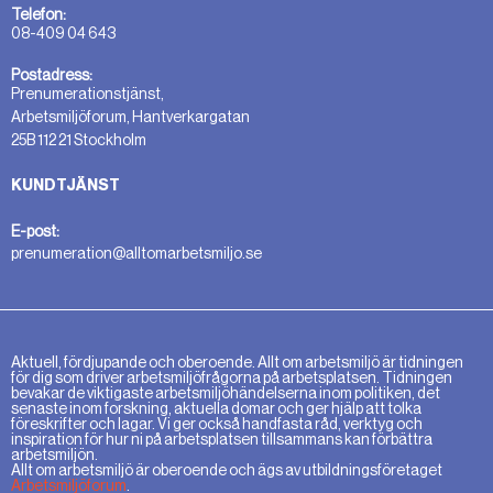
Telefon:
08-409 04 643
Postadress:
Prenumerationstjänst,
Arbetsmiljöforum, Hantverkargatan
25B 112 21 Stockholm
KUNDTJÄNST
E-post:
prenumeration@alltomarbetsmiljo.se
Aktuell, fördjupande och oberoende. Allt om arbetsmiljö är tidningen
för dig som driver arbetsmiljöfrågorna på arbetsplatsen. Tidningen
bevakar de viktigaste arbetsmiljöhändelserna inom politiken, det
senaste inom forskning, aktuella domar och ger hjälp att tolka
föreskrifter och lagar. Vi ger också handfasta råd, verktyg och
inspiration för hur ni på arbetsplatsen tillsammans kan förbättra
arbetsmiljön.
Allt om arbetsmiljö är oberoende och ägs av utbildningsföretaget
Arbetsmiljöforum
.