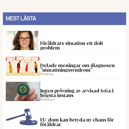
MEST LÄSTA
Föräldrars situation ett dolt
problem
Delade meningar om diagnosen
”utmattningssyndrom”
Forskning
Ingen prövning av avvisad 6:6a i
högsta instans
Rattslaget
EU-dom kan betyda ny chans för
föräldrar