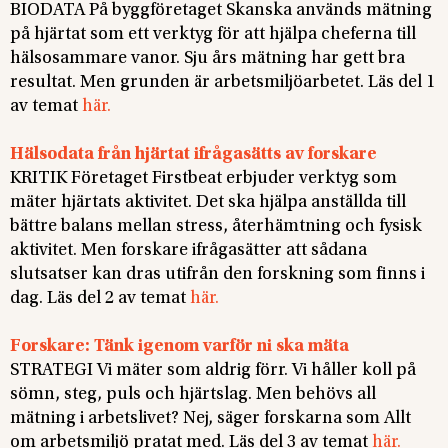
BIODATA På byggföretaget Skanska används mätning
på hjärtat som ett verktyg för att hjälpa cheferna till
hälsosammare vanor. Sju års mätning har gett bra
resultat. Men grunden är arbetsmiljöarbetet. Läs del 1
av temat
här.
Hälsodata från hjärtat ifrågasätts av forskare
KRITIK Företaget Firstbeat erbjuder verktyg som
mäter hjärtats aktivitet. Det ska hjälpa anställda till
bättre balans mellan stress, återhämtning och fysisk
aktivitet. Men forskare ifrågasätter att sådana
slutsatser kan dras utifrån den forskning som finns i
dag. Läs del 2 av temat
här.
Forskare: Tänk igenom varför ni ska mäta
STRATEGI Vi mäter som aldrig förr. Vi håller koll på
sömn, steg, puls och hjärtslag. Men behövs all
mätning i arbetslivet? Nej, säger forskarna som Allt
om arbetsmiljö pratat med. Läs del 3 av temat
här.