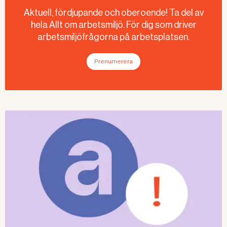
Aktuell, fördjupande och oberoende! Ta del av
hela Allt om arbetsmiljö. För dig som driver
arbetsmiljöfrågorna på arbetsplatsen.
Prenumerera