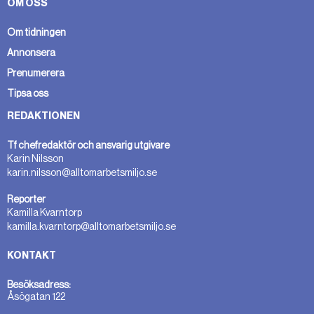
OM OSS
Om tidningen
Annonsera
Prenumerera
Tipsa oss
REDAKTIONEN
Tf chefredaktör och ansvarig utgivare
Karin Nilsson
karin.nilsson@alltomarbetsmiljo.se
Reporter
Kamilla Kvarntorp
kamilla.kvarntorp@alltomarbetsmiljo.se
KONTAKT
Besöksadress:
Åsögatan 122