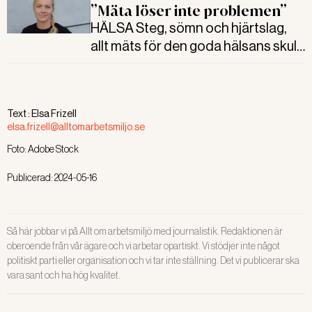
”Mäta löser inte problemen”
HÄLSA Steg, sömn och hjärtslag,
allt mäts för den goda hälsans skull.
Men se till att ha en plan före
mätningen och gör något av
resultatet. Siffror i sig löser inga
Text :
Elsa Frizell
problem, skriver Elsa Frizell.
elsa.frizell@alltomarbetsmiljo.se
Foto:
Adobe Stock
Publicerad:
2024-05-16
Så här jobbar vi på Allt om arbetsmiljö med journalistik. Redaktionen är
oberoende från vår ägare och vi arbetar opartiskt. Vi stödjer inte något
politiskt parti eller organisation och vi tar inte ställning. Det vi publicerar ska
vara sant och ha hög kvalitet.