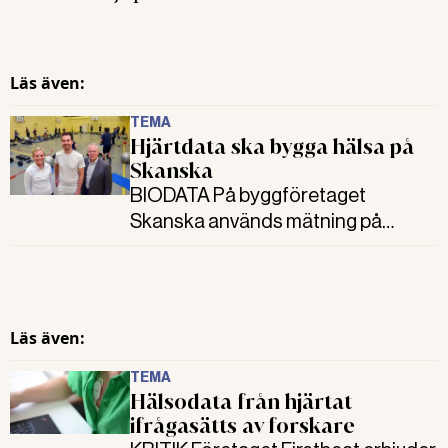
Läs även:
TEMA
Hjärtdata ska bygga hälsa på
Skanska
BIODATA På byggföretaget
Skanska används mätning på
hjärtat som ett verktyg för att hjälpa
cheferna till hälsosammare vanor.
Sju års mätning har gett bra resultat.
Men grunden är arbetsmiljöarbetet.
Läs även:
TEMA
Hälsodata från hjärtat
ifrågasätts av forskare