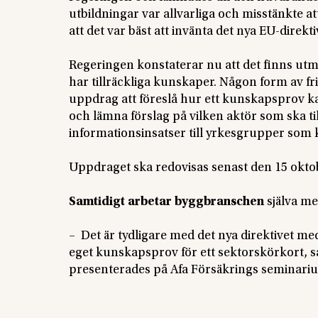
utbildningar var allvarliga och misstänkte a
att det var bäst att invänta det nya EU-direktiv
Regeringen konstaterar nu att det finns utm
har tillräckliga kunskaper. Någon form av f
uppdrag att föreslå hur ett kunskapsprov kan
och lämna förslag på vilken aktör som ska t
informationsinsatser till yrkesgrupper som
Uppdraget ska redovisas senast den 15 oktob
Samtidigt arbetar byggbranschen
själva me
– Det är tydligare med det nya direktivet med 
eget kunskapsprov för ett sektorskörkort, sa
presenterades på Afa Försäkrings seminari