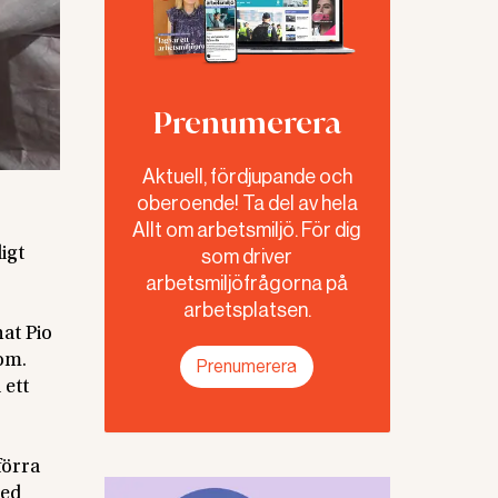
Prenumerera
Aktuell, fördjupande och
oberoende! Ta del av hela
Allt om arbetsmiljö. För dig
igt
som driver
arbetsmiljöfrågorna på
arbetsplatsen.
nat Pio
om.
Prenumerera
 ett
förra
med