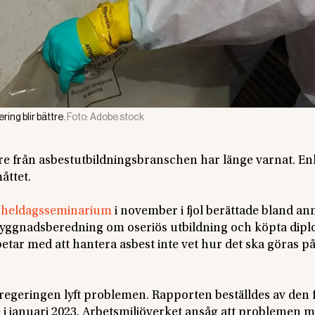
ing blir bättre.
Foto:
Adobe stock
e från asbestutbildningsbranschen har länge varnat. Enl
åttet.
t
heldagsseminarium
i november i fjol berättade bland an
byggnadsberedning om oseriös utbildning och köpta dipl
etar med att hantera asbest inte vet hur det ska göras på
l regeringen lyft problemen. Rapporten beställdes av den 
 i januari 2023. Arbetsmiljöverket ansåg att problemen 