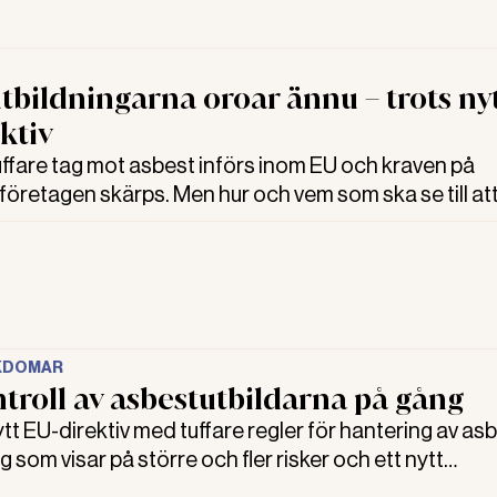
tbildningarna oroar ännu – trots ny
ktiv
fare tag mot asbest införs inom EU och kraven på
företagen skärps. Men hur och vem som ska se till at
utbildningen efterlevs är ännu oklart. Och Byggnads 
verket tolkar kraven olika.
KDOMAR
troll av asbestutbildarna på gång
 EU-direktiv med tuffare regler för hantering av asb
g som visar på större och fler risker och ett nytt
iativ. Det finns ännu ett stort behov av att hantera ri