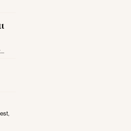
tt
t
och
est,
skerna