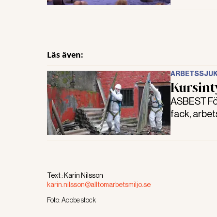
med asbest
Läs även:
ARBETSSJU
Kursint
ASBEST För
fack, arbet
länge och o
förslag.
Text :
Karin Nilsson
karin.nilsson@alltomarbetsmiljo.se
Foto:
Adobe stock