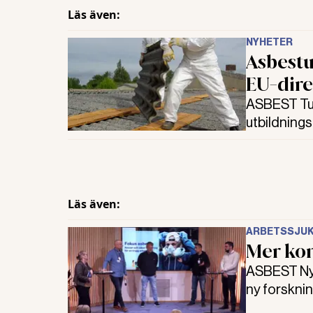
Läs även:
NYHETER
Asbestu
EU-dire
ASBEST Tuf
utbildnings
kraven på 
Arbetsmiljö
Läs även:
ARBETSSJU
Mer kon
ASBEST Nytt
ny forsknin
branschinit