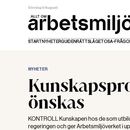
Söndag 9 Augusti
START
NYHETER
GUIDEN
RÄTTSLÄGET
OSA-FRÅGO
NYHETER
Kunskapspro
önskas
KONTROLL Kunskapen hos de som utbildat
regeringen och ger Arbetsmiljöverket i up