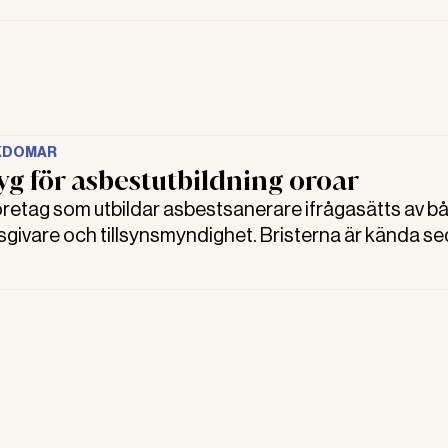
. Det framkom på ett seminarium i november.
KDOMAR
yg för asbestutbildning oroar
etag som utbildar asbestsanerare ifrågasätts av b
sgivare och tillsynsmyndighet. Bristerna är kända s
ro finns att de har ökat. Men ännu finns inga skarpa