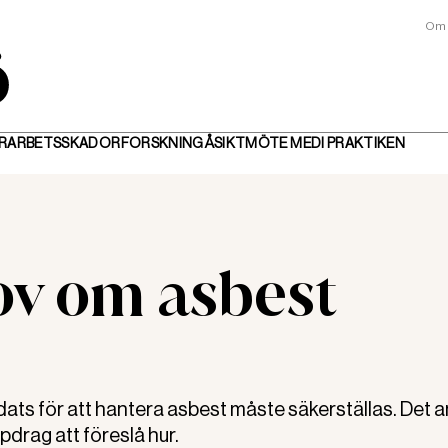
Om 
R
ARBETSSKADOR
FORSKNING
ÅSIKT
MÖTE MED
I PRAKTIKEN
v om asbest
s för att hantera asbest måste säkerställas. Det a
pdrag att föreslå hur.