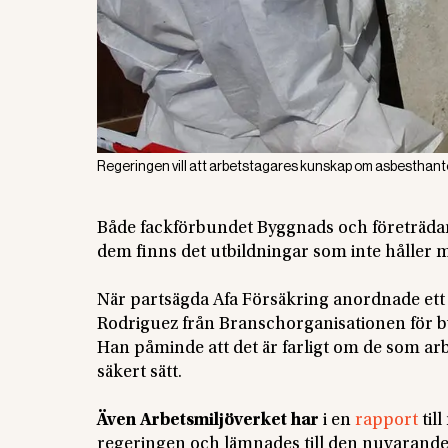
Regeringen vill att arbetstagares kunskap om asbesthanter
Både fackförbundet Byggnads och företrädar
dem finns det utbildningar som inte håller m
När partsägda Afa Försäkring anordnade et
Rodriguez från Branschorganisationen för 
Han påminde att det är farligt om de som arb
säkert sätt.
Även Arbetsmiljöverket har
i en
rapport
til
regeringen och lämnades till den nuvarande