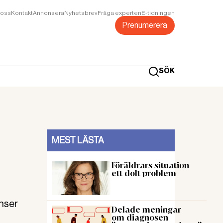
oss
Kontakt
Annonsera
Nyhetsbrev
Fråga experten
E-tidningen
Prenumerera
SÖK
MEST LÄSTA
Föräldrars situation
ett dolt problem
nser
Delade meningar
om diagnosen