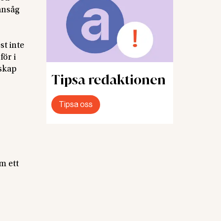
 ansåg
st inte
för i
nskap
Tipsa redaktionen
Tipsa oss
m ett