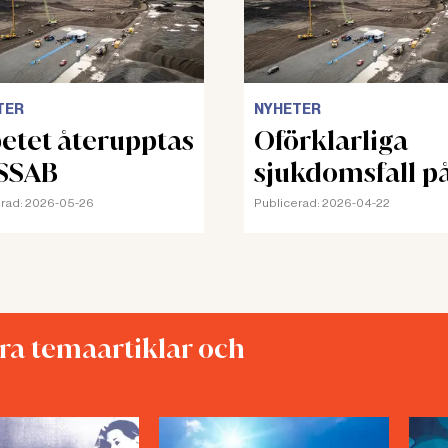
TER
NYHETER
etet återupptas
Oförklarliga
SSAB
sjukdomsfall p
SSAB
rad:
2026-05-26
Publicerad:
2026-04-22
åra temaartiklar och