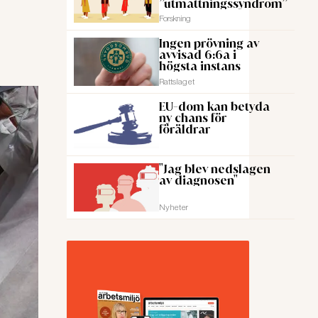
”utmattningssyndrom”
Forskning
Ingen prövning av
avvisad 6:6a i
högsta instans
Rattslaget
EU-dom kan betyda
ny chans för
föräldrar
"Jag blev nedslagen
av diagnosen"
Nyheter