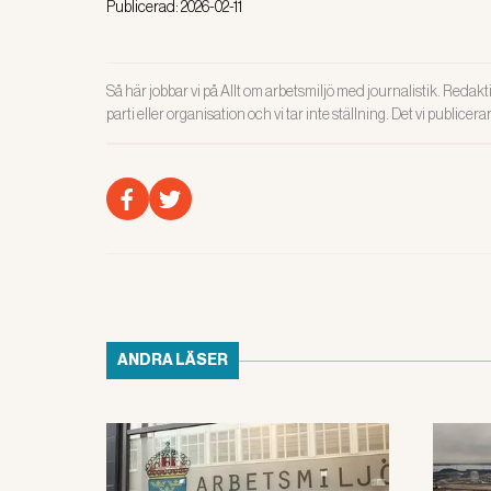
Publicerad:
2026-02-11
Så här jobbar vi på Allt om arbetsmiljö med journalistik. Redakti
parti eller organisation och vi tar inte ställning. Det vi publicer
ANDRA LÄSER