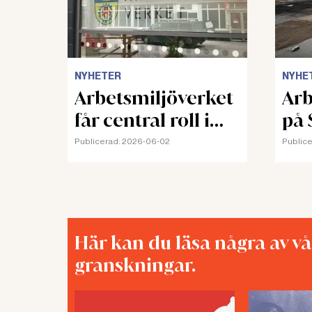
NYHETER
NYHE
Arbetsmiljöverket
Arb
får central roll i
på 
nya strategin
Publicerad:
2026-06-02
Publice
Här kan du läsa några av v
granskningar.