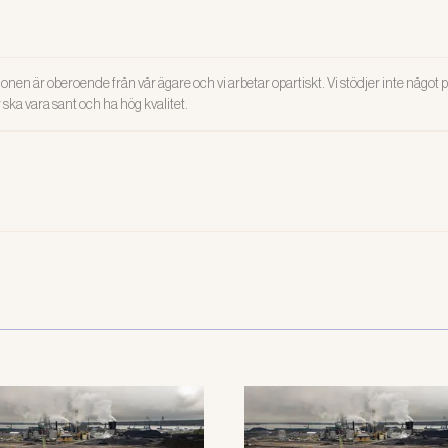
onen är oberoende från vår ägare och vi arbetar opartiskt. Vi stödjer inte något po
ar ska vara sant och ha hög kvalitet.