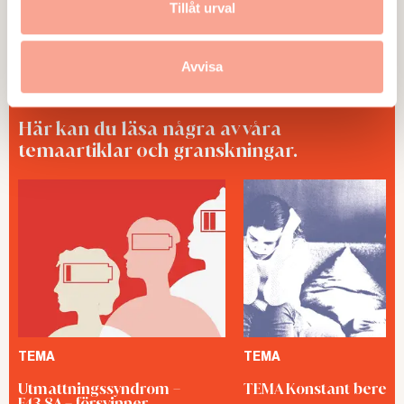
Publicerad:
2026-05-25
Tillåt urval
Avvisa
Här kan du läsa några av våra
temaartiklar och granskningar.
TEMA
TEMA
Utmattningssyndrom –
TEMA Konstant bered
F43.8A – försvinner