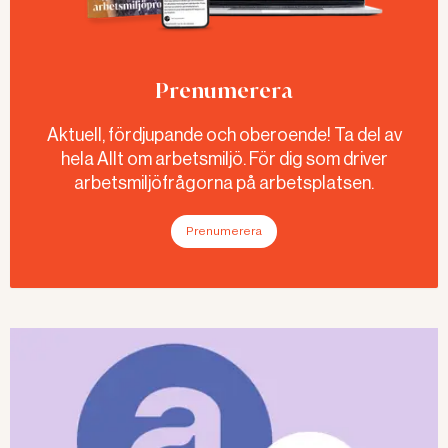
Prenumerera
Aktuell, fördjupande och oberoende! Ta del av
hela Allt om arbetsmiljö. För dig som driver
arbetsmiljöfrågorna på arbetsplatsen.
Prenumerera