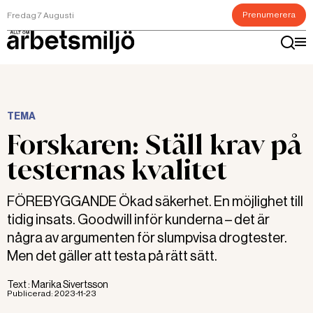
Prenumerera
Fredag 7 Augusti
TEMA
Forskaren: Ställ krav på
testernas kvalitet
FÖREBYGGANDE Ökad säkerhet. En möjlighet till
tidig insats. Goodwill inför kunderna – det är
några av argumenten för slumpvisa drogtester.
Men det gäller att testa på rätt sätt.
Text :
Marika Sivertsson
Publicerad:
2023-11-23