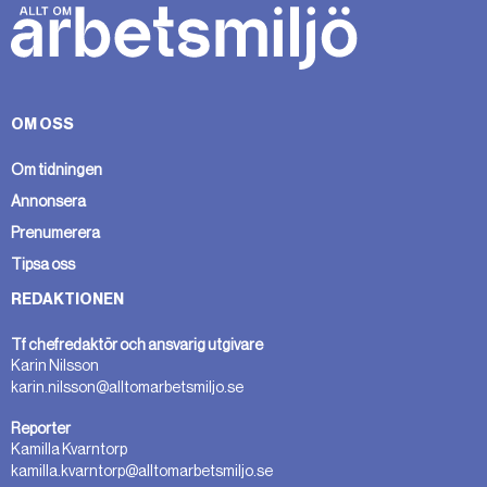
OM OSS
Om tidningen
Annonsera
Prenumerera
Tipsa oss
REDAKTIONEN
Tf chefredaktör och ansvarig utgivare
Karin Nilsson
karin.nilsson@alltomarbetsmiljo.se
Reporter
Kamilla Kvarntorp
kamilla.kvarntorp@alltomarbetsmiljo.se