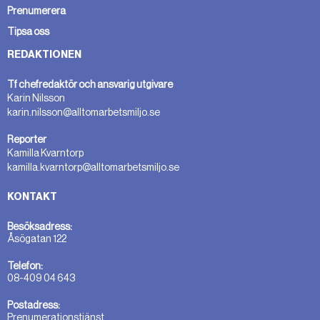
Prenumerera
Tipsa oss
REDAKTIONEN
Tf chefredaktör och ansvarig utgivare
Karin Nilsson
karin.nilsson@alltomarbetsmiljo.se
Reporter
Kamilla Kvarntorp
kamilla.kvarntorp@alltomarbetsmiljo.se
KONTAKT
Besöksadress:
Åsögatan 122
Telefon:
08-409 04 643
Postadress:
Prenumerationstjänst,