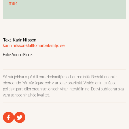
mer
Text :
Karin Nilsson
karin.nilsson@alltomarbetsmiljo.se
Foto:
Adobe Stock
Så här jobbar vi på Allt om arbetsmiljö med journalistik. Redaktionen är
oberoende från vår ägare och vi arbetar opartiskt. Vi stödjer inte något
politiskt parti eller organisation och vi tar inte ställning. Det vi publicerar ska
vara sant och ha hög kvalitet.