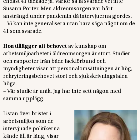
endast 41 tackade ja. Varför så få svarade vet inte
Susann Porter. Men äldreomsorgen var hårt
ansträngd under pandemin då intervjuerna gjordes.
– Vi kan inte generalisera utan bara säga något om de
41 som svarade.
Hon tillägger att behovet
av kunskap om
arbetsmiljöarbetet i äldreomsorgen är stort. Studier
och rapporter från både fackförbund och
myndigheter visar att personalomsättningen är hög,
rekryteringsbehovet stort och sjukskrivningstalen
höga.
– Vår studie är unik. Jag har inte sett någon med
samma upplägg.
Listan över brister i
arbetsmiljön som de
intervjuade politikerna
kände till är lång, visar