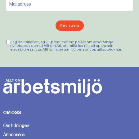
Registrera
Jag bekräftar att jag vill prenumerera på Allt om arbetsmiljö
nyhetsbrev och att Allt om Arbetsmiljö har rätt att spara min
epostadress. Läs Allt om arbetsmiljö personuppgiftspolicy
här
.
OM OSS
Om tidningen
Annonsera