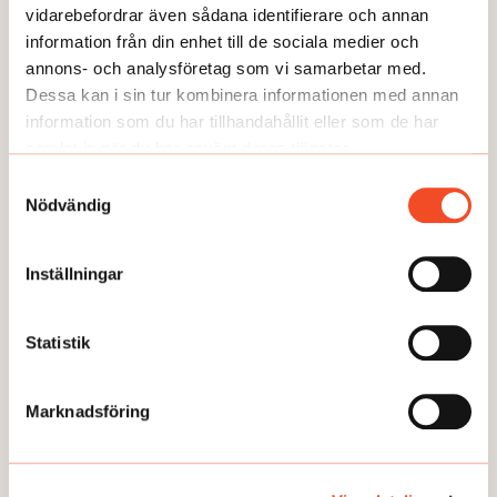
vidarebefordrar även sådana identifierare och annan
information från din enhet till de sociala medier och
annons- och analysföretag som vi samarbetar med.
Dessa kan i sin tur kombinera informationen med annan
information som du har tillhandahållit eller som de har
samlat in när du har använt deras tjänster.
Samtyckesval
Nödvändig
Inställningar
NYHETER
Statistik
Oförklarliga sjukdomsfall på SSAB
Publicerad:
2026-04-22
Marknadsföring