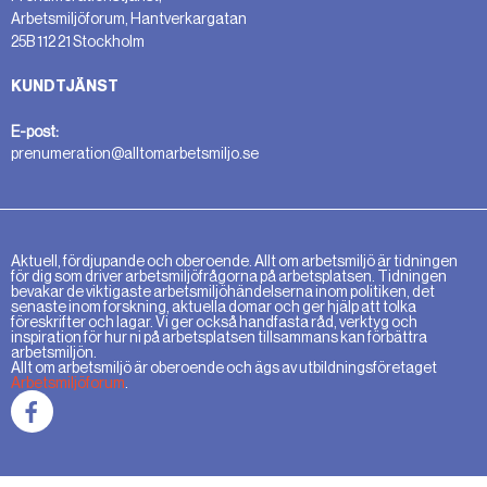
Arbetsmiljöforum, Hantverkargatan
25B 112 21 Stockholm
KUNDTJÄNST
E-post:
prenumeration@alltomarbetsmiljo.se
Aktuell, fördjupande och oberoende. Allt om arbetsmiljö är tidningen
för dig som driver arbetsmiljöfrågorna på arbetsplatsen. Tidningen
bevakar de viktigaste arbetsmiljöhändelserna inom politiken, det
senaste inom forskning, aktuella domar och ger hjälp att tolka
föreskrifter och lagar. Vi ger också handfasta råd, verktyg och
inspiration för hur ni på arbetsplatsen tillsammans kan förbättra
arbetsmiljön.
Allt om arbetsmiljö är oberoende och ägs av utbildningsföretaget
Arbetsmiljöforum
.