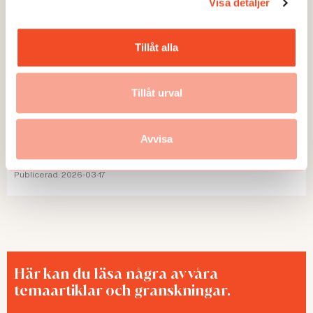
Visa detaljer
Tillåt alla
Tillåt urval
NYHETER
Avvisa
Hälsan hotas på metallåtervinningen
Publicerad:
2026-03-17
Här kan du läsa några av våra
temaartiklar och granskningar.