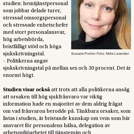
studien: hemtjänstpersonal
som jobbar delade turer,
stressad omsorgspersonal
och stressade enhetschefer
med stort personalansvar,
hög arbetsbörda,
bristfälligt stöd och höga
sjukskrivningstal.
Susann Porter. Foto: Nille Leander
– Politikerna angav
sjukskrivningstal på mellan sex och 30 procent. Det är
enormt högt.
Studien visar också
att trots att alla politikerna ansåg
att orsaken till hög sjukfrånvaro var viktig
information hade en majoritet av dem aldrig frågat
om vad frånvaron berodde på. Tänkbara orsaker, som
listas i studien, är bristande kunskap om vem som bär
ansvaret för personalens hälsa, delegation av
arbetsmiljöarbetet till tjänstemän och