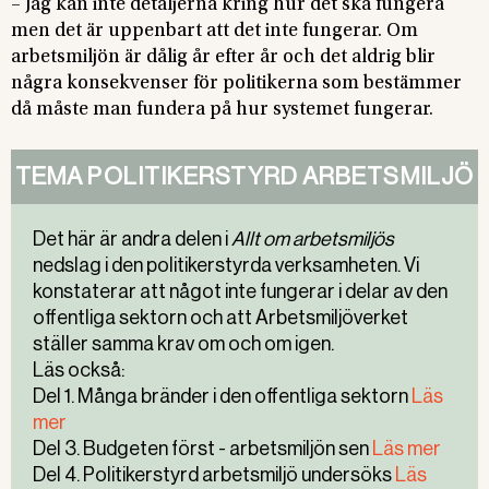
– Jag kan inte detaljerna kring hur det ska fungera
men det är uppenbart att det inte fungerar. Om
arbetsmiljön är dålig år efter år och det aldrig blir
några konsekvenser för politikerna som bestämmer
då måste man fundera på hur systemet fungerar.
TEMA POLITIKERSTYRD ARBETSMILJÖ
Det här är andra delen i
Allt om arbetsmiljös
nedslag i den politikerstyrda verksamheten. Vi
konstaterar att något inte fungerar i delar av den
offentliga sektorn och att Arbetsmiljöverket
ställer samma krav om och om igen.
Läs också:
Del 1. Många bränder i den offentliga sektorn
Läs
mer
Del 3. Budgeten först - arbetsmiljön sen
Läs mer
Del 4. Politikerstyrd arbetsmiljö undersöks
Läs