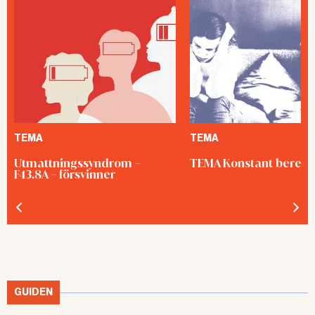
TEMA
TEMA
Utmattningssyndrom –
TEMA Konstant bered
F43.8A – försvinner
GUIDEN