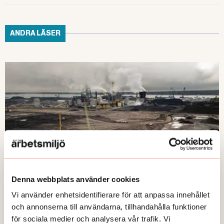
ANDRA LÄSER
Denna webbplats använder cookies
Vi använder enhetsidentifierare för att anpassa innehållet
NYHETER
Arbetet återupptas på SSAB
och annonserna till användarna, tillhandahålla funktioner
för sociala medier och analysera vår trafik. Vi
Publicerad:
2026-05-26