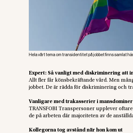
Hela vårt tema om transidentitet på jobbet finns samlat här
Expert: Så vanligt med diskriminering att 
Allt fler får könsbekräftande vård. Men mån
jobbet. De är rädda för diskriminering och tr
Vanligare med trakasserier i mansdomine
TRANSFOBI Transpersoner upplever oftare tr
de på arbeten där majoriteten av de anställda
Kollegorna tog avstånd när hon kom ut