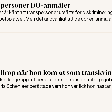
nspersoner DO-anmäler
är känt att transpersoner utsätts för diskriminerin
etsplatser. Men det är ovanligt att de gör en anmälan 
eringsombudsmannen (DO).
illrop när hon kom ut som transkvi
t länge upp att berätta om sin transidentitet på job
ris Schenlaer berättade vem hon var fick hon nästan
aktioner.