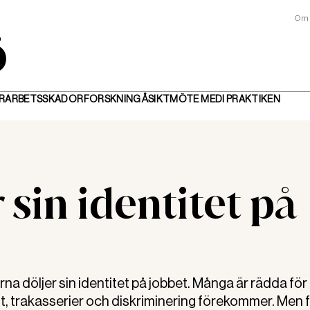
Om 
R
ARBETSSKADOR
FORSKNING
ÅSIKT
MÖTE MED
I PRAKTIKEN
sin identitet på
öljer sin identitet på jobbet. Många är rädda för a
ot, trakasserier och diskriminering förekommer. Men 