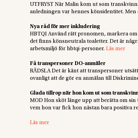
UTFRYST När Malin kom ut som transkvinna f
anledningen var hennes könsidentitet. Men d
Nya råd för mer inkludering
HBTQI Använd rätt pronomen, markera om någ
det finns könsneutrala toaletter. Det är någ
arbetsmiljö för hbtqi-personer.
Läs mer
Få transpersoner DO-anmäler
RÄDSLA Det är känt att transpersoner utsätt
ovanligt att de gör en anmälan till Diskr
Glada tillrop när hon kom ut som transkvin
MOD Hon sköt länge upp att berätta om sin t
vem hon var fick hon nästan bara positiva re
Läs mer