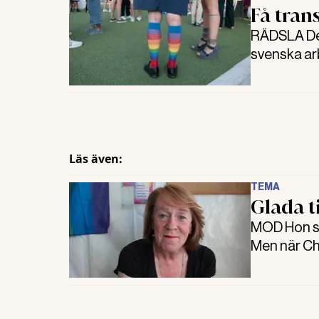
Få tra
RÄDSLA Det 
svenska arb
Diskrimin
Läs även:
TEMA
Glada t
MOD Hon skö
Men när Ch
positiva re