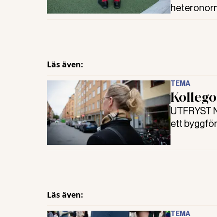
heteronorm
majoriteten
Läs även:
TEMA
Kollego
UTFRYST Nä
ett byggfö
könsidentit
Läs även:
TEMA