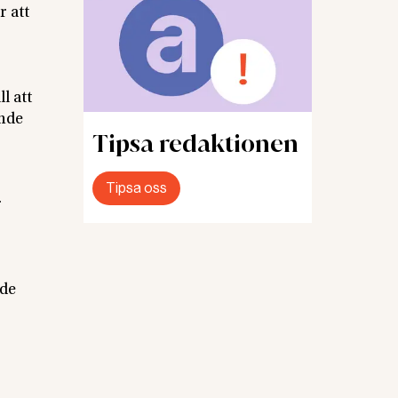
 att
l att
ande
Tipsa redaktionen
Tipsa oss
r
ade