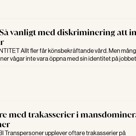
 Så vanligt med diskriminering att i
r
ITET Allt fler får könsbekräftande vård. Men mån
er vågar inte vara öppna med sin identitet på jobbet
iskriminering och trakasserier, visar forskning.
re med trakasserier i mansdomine
her
Transpersoner upplever oftare trakasserier på