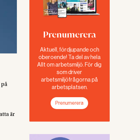
Prenumerera
Aktuell, fördjupande och
oberoende! Ta del av hela
Allt om arbetsmiljö. För dig
som driver
arbetsmiljöfrågorna på
 på
arbetsplatsen.
Prenumerera
tta är