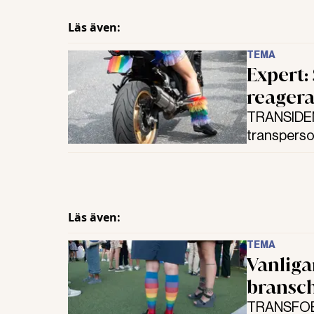
Läs även:
TEMA
Expert:
reagera
TRANSIDENT
transperson
rädda för d
Läs även:
TEMA
Vanliga
bransc
TRANSFOBI 