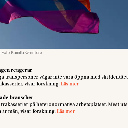
.
Foto:
Kamilla Kvarntorp
ingen reagerar
ga transpersoner vågar inte vara öppna med sin identitet
akasserier, visar forskning.
Läs mer
rade branscher
akasserier på heteronormativa arbetsplatser. Mest utsa
 är män, visar forskning.
Läs mer