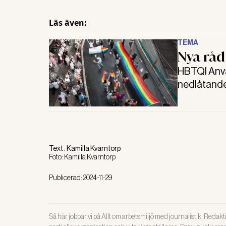
Läs även:
TEMA
Nya råd
HBTQI Anvä
nedlåtande 
toaletter. 
inkluderand
Text :
Kamilla Kvarntorp
Foto:
Kamilla Kvarntorp
Publicerad:
2024-11-29
Så här jobbar vi på Allt om arbetsmiljö med journalistik. Redakti