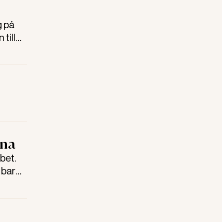
g på
till
nna
bet.
 bara