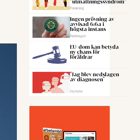
”utmattningssyndrom”
Forskning
Ingen prövning av
avvisad 6:6a i
högsta instans
Rattslaget
EU-dom kan betyda
ny chans för
föräldrar
"Jag blev nedslagen
av diagnosen"
Nyheter