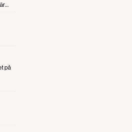
är
et på