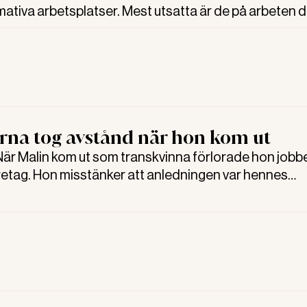
ativa arbetsplatser. Mest utsatta är de på arbeten d
 av de anställda är män, visar forskning.
rna tog avstånd när hon kom ut
r Malin kom ut som transkvinna förlorade hon jobb
retag. Hon misstänker att anledningen var hennes
et. Men diskriminering gick inte att bevisa.