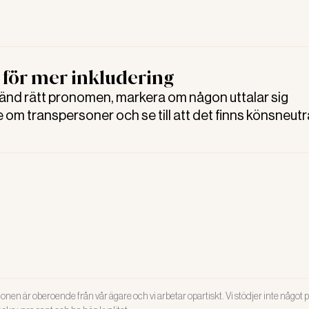
 för mer inkludering
nd rätt pronomen, markera om någon uttalar sig
om transpersoner och se till att det finns könsneutr
Det är några av tipsen i Mynaks nya guide för att skap
e arbetsmiljö för hbtqi-personer.
onen är oberoende från vår ägare och vi arbetar opartiskt. Vi stödjer inte något po