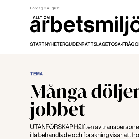
Lördag 8 Augusti
START
NYHETER
GUIDEN
RÄTTSLÄGET
OSA-FRÅGO
TEMA
Många döljer 
jobbet
UTANFÖRSKAP Hälften av transpersonerna d
illa behandlade och forskning visar att h