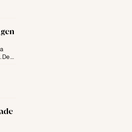
ngen
ga
. De är
rade