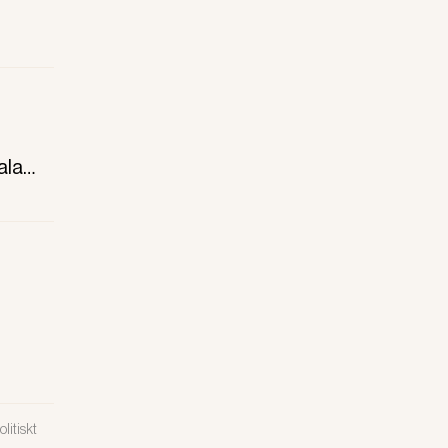
ala
a en
litiskt