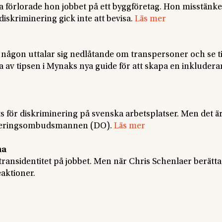
örlorade hon jobbet på ett byggföretag. Hon misstänker
iskriminering gick inte att bevisa.
Läs mer
on uttalar sig nedlåtande om transpersoner och se til
ra av tipsen i Mynaks nya guide för att skapa en inkluder
s för diskriminering på svenska arbetsplatser. Men det ä
imineringsombudsmannen (DO).
Läs mer
na
ransidentitet på jobbet. Men när Chris Schenlaer berätt
aktioner.