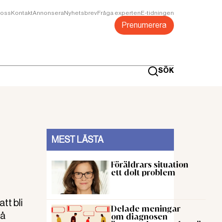
oss
Kontakt
Annonsera
Nyhetsbrev
Fråga experten
E-tidningen
Prenumerera
SÖK
MEST LÄSTA
Föräldrars situation
ett dolt problem
tt bli
Delade meningar
få
om diagnosen